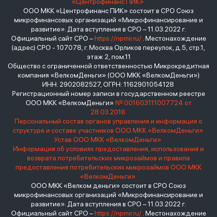
«Центрофинанс ПИК»
ООО МКК «Центрофинанс ПИК» состоит в СРО Союз
микрофинансовых организаций «Микрофинансирование и
развитие». Дата вступления в СРО – 11.03.2022 г.
Официальный сайт СРО –
https://npmir.ru/
. Местонахождение
(адрес) СРО - 107078, г. Москва Орликов переулок, д.5, стр.1,
этаж 2, пом.11
Общество с ограниченной ответственностью Микрокредитная
компания «ВелкомДеньги» (ООО МКК «ВелкомДеньги»)
ИНН: 2902082527, ОГРН: 1162901054128
Регистрационный номер записи в государственном реестре
ООО МКК «ВелкомДеньги»
№ 001603111007724 от
28.03.2016
Персональный состав органов управления и информация о
структуре и составе участников ООО МКК «ВелкомДеньги»
Устав ООО МКК «ВелкомДеньги»
Информация об условиях предоставления, использования и
возврата потребительских микрозаймов и правила
предоставления потребительских микрозаймов ООО МКК
«ВелкомДеньги»
ООО МКК «Велком деньги» состоит в СРО Союз
микрофинансовых организаций «Микрофинансирование и
развитие». Дата вступления в СРО – 11.03.2022 г.
Официальный сайт СРО –
https://npmir.ru/
. Местонахождение