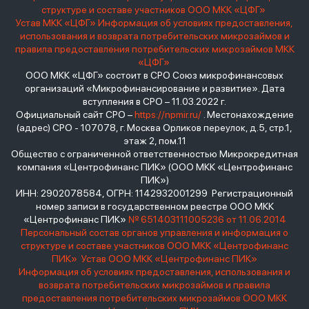
структуре и составе участников ООО МКК «ЦФГ»
Устав МКК «ЦФГ»
Информация об условиях предоставления,
использования и возврата потребительских микрозаймов и
правила предоставления потребительских микрозаймов МКК
«ЦФГ»
ООО МКК «ЦФГ» состоит в СРО Союз микрофинансовых
организаций «Микрофинансирование и развитие». Дата
вступления в СРО – 11.03.2022 г.
Официальный сайт СРО –
https://npmir.ru/
. Местонахождение
(адрес) СРО - 107078, г. Москва Орликов переулок, д.5, стр.1,
этаж 2, пом.11
Общество с ограниченной ответственностью Микрокредитная
компания «Центрофинанс ПИК» (ООО МКК «Центрофинанс
ПИК»)
ИНН: 2902078584, ОГРН: 1142932001299 Регистрационный
номер записи в государственном реестре ООО МКК
«Центрофинанс ПИК»
№ 651403111005236 от 11.06.2014
Персональный состав органов управления и информация о
структуре и составе участников ООО МКК «Центрофинанс
ПИК»
Устав ООО МКК «Центрофинанс ПИК»
Информация об условиях предоставления, использования и
возврата потребительских микрозаймов и правила
предоставления потребительских микрозаймов ООО МКК