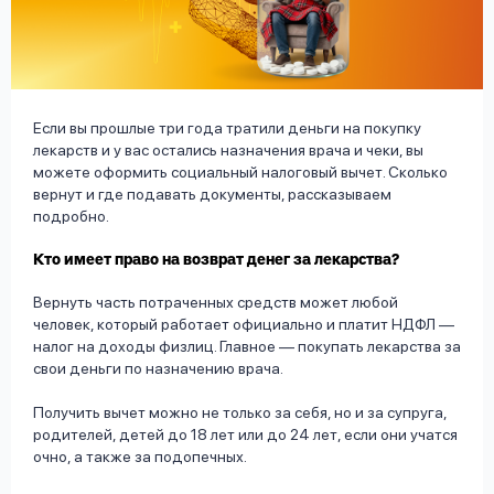
вопрос
данных
Если вы прошлые три года тратили деньги на покупку
лекарств и у вас остались назначения врача и чеки, вы
можете оформить социальный налоговый вычет. Сколько
вернут и где подавать документы, рассказываем
Ответы
Оформить заявку
подробно.
на
Кто имеет право на возврат денег за лекарства?
вопросы
Войти под другим номером
Вернуть часть потраченных средств может любой
человек, который работает официально и платит НДФЛ —
налог на доходы физлиц. Главное — покупать лекарства за
свои деньги по назначению врача.
Получить вычет можно не только за себя, но и за супруга,
родителей, детей до 18 лет или до 24 лет, если они учатся
очно, а также за подопечных.