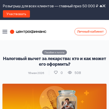
Розыгрыш для всех клиентов — главный приз 50 000 ₽ 🔥
Участвовать
Личный кабинет
Я
согласен(а)
на
Я
Пособия и льготы
ознакомлен
Наши
Налоговый вычет за лекарства: кто и как может
с
контакты
правилами
его оформить?
предоставления
0
508
18 мая 2026
займов
,
политикой
Ок
Ок
сайта
,
даю
согласие
на
обработку
Задать
личных