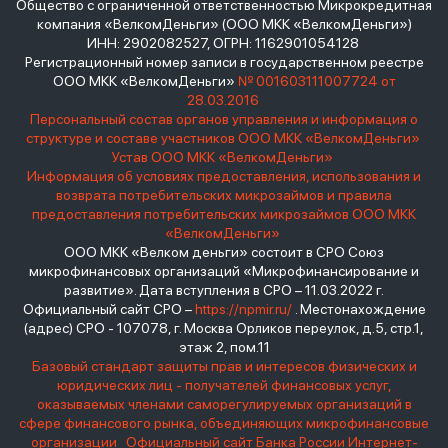
Общество с ограниченной ответственностью Микрокредитная
компания «ВелкомДеньги» (ООО МКК «ВелкомДеньги»)
ИНН: 2902082527, ОГРН: 1162901054128
Регистрационный номер записи в государственном реестре
ООО МКК «ВелкомДеньги»
№ 001603111007724 от
28.03.2016
Персональный состав органов управления и информация о
структуре и составе участников ООО МКК «ВелкомДеньги»
Устав ООО МКК «ВелкомДеньги»
Информация об условиях предоставления, использования и
возврата потребительских микрозаймов и правила
предоставления потребительских микрозаймов ООО МКК
«ВелкомДеньги»
ООО МКК «Велком деньги» состоит в СРО Союз
микрофинансовых организаций «Микрофинансирование и
развитие». Дата вступления в СРО – 11.03.2022 г.
Официальный сайт СРО –
https://npmir.ru/
. Местонахождение
(адрес) СРО - 107078, г. Москва Орликов переулок, д.5, стр.1,
этаж 2, пом.11
Базовый стандарт защиты прав и интересов физических и
юридических лиц - получателей финансовых услуг,
оказываемых членами саморегулируемых организаций в
сфере финансового рынка, объединяющих микрофинансовые
организации
Официальный сайт Банка России
Интернет-