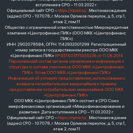
вступления в СРО – 11.03.2022 г.
Официальный сайт СРО –
https://npmir.ru/
. Местонахождение
(адрес) СРО - 107078, г. Москва Орликов переулок, д.5, стр.1,
этаж 2, пом.11
Общество с ограниченной ответственностью Микрокредитная
компания «Центрофинанс ПИК» (ООО МКК «Центрофинанс
ПИК»)
ИНН: 2902078584, ОГРН: 1142932001299 Регистрационный
номер записи в государственном реестре ООО МКК
«Центрофинанс ПИК»
№ 651403111005236 от 11.06.2014
Персональный состав органов управления и информация о
структуре и составе участников ООО МКК «Центрофинанс
ПИК»
Устав ООО МКК «Центрофинанс ПИК»
Информация об условиях предоставления, использования и
возврата потребительских микрозаймов и правила
предоставления потребительских микрозаймов ООО МКК
«Центрофинанс ПИК»
ООО МКК «Центрофинанс ПИК» состоит в СРО Союз
микрофинансовых организаций «Микрофинансирование и
развитие». Дата вступления в СРО – 11.03.2022 г.
Официальный сайт СРО –
https://npmir.ru/
. Местонахождение
(адрес) СРО - 107078, г. Москва Орликов переулок, д.5, стр.1,
этаж 2, пом.11