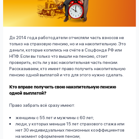
вопрос
данных
До 2014 года работодатели отчисляли часть взносов не
только на страховую пенсию, но и на накопительную. Это
деньги, которые копились на счёте в Соцфонде РФ или
НПФ. Если вы только что вышли на пенсию, стоит
Ответы
Оформить заявку
проверить, есть ли у вас накопительная часть пенсии.
на
Рассказываем, кто имеет право получить накопительную
вопросы
пенсию одной выплатой и что для этого нужно сделать.
Войти под другим номером
Кто вправе получить свою накопительную пенсию
одной выплатой?
Право забрать всё сразу имеют:
женщины с 55 лет и мужчины с 60 лет;
люди, у которых меньше 15 лет страхового стажа или
нет 30 индивидуальных пенсионных коэффициентов
на момент оформления пенсии;