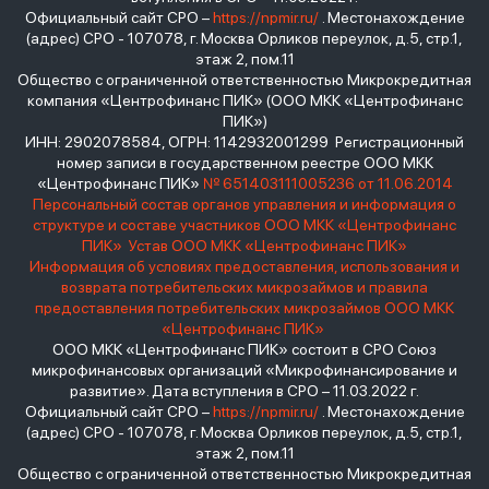
Официальный сайт СРО –
https://npmir.ru/
. Местонахождение
(адрес) СРО - 107078, г. Москва Орликов переулок, д.5, стр.1,
этаж 2, пом.11
Общество с ограниченной ответственностью Микрокредитная
компания «Центрофинанс ПИК» (ООО МКК «Центрофинанс
ПИК»)
ИНН: 2902078584, ОГРН: 1142932001299 Регистрационный
номер записи в государственном реестре ООО МКК
«Центрофинанс ПИК»
№ 651403111005236 от 11.06.2014
Персональный состав органов управления и информация о
структуре и составе участников ООО МКК «Центрофинанс
ПИК»
Устав ООО МКК «Центрофинанс ПИК»
Информация об условиях предоставления, использования и
возврата потребительских микрозаймов и правила
предоставления потребительских микрозаймов ООО МКК
«Центрофинанс ПИК»
ООО МКК «Центрофинанс ПИК» состоит в СРО Союз
микрофинансовых организаций «Микрофинансирование и
развитие». Дата вступления в СРО – 11.03.2022 г.
Официальный сайт СРО –
https://npmir.ru/
. Местонахождение
(адрес) СРО - 107078, г. Москва Орликов переулок, д.5, стр.1,
этаж 2, пом.11
Общество с ограниченной ответственностью Микрокредитная