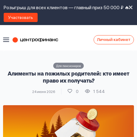
Розыгрыш для всех клиентов — главный приз 50 000 ₽ 🔥
Участвовать
Личный кабинет
Я
согласен(а)
на
Я
Для пенсионеров
ознакомлен
Наши
Алименты на пожилых родителей: кто имеет
с
контакты
правилами
право их получать?
предоставления
0
1 544
24 июня 2026
займов
,
политикой
Ок
Ок
сайта
,
даю
согласие
на
обработку
Задать
личных