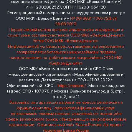
компания «ВелкомДеньги» (ООО МКК «ВелкомДеньги»)
ИНН: 2902082527, ОГРН: 1162901054128
Регистрационный номер записи в государственном реестре
ООО МКК «ВелкомДеньги»
№ 001603111007724 от
28.03.2016
Персональный состав органов управления и информация о
структуре и составе участников ООО МКК «ВелкомДеньги»
Устав ООО МКК «ВелкомДеньги»
Информация об условиях предоставления, использования и
возврата потребительских микрозаймов и правила
предоставления потребительских микрозаймов ООО МКК
«ВелкомДеньги»
ООО МКК «Велком деньги» состоит в СРО Союз
микрофинансовых организаций «Микрофинансирование и
развитие». Дата вступления в СРО – 11.03.2022 г.
Официальный сайт СРО –
https://npmir.ru/
. Местонахождение
(адрес) СРО - 107078, г. Москва Орликов переулок, д.5, стр.1,
этаж 2, пом.11
Базовый стандарт защиты прав и интересов физических и
юридических лиц - получателей финансовых услуг,
оказываемых членами саморегулируемых организаций в
сфере финансового рынка, объединяющих микрофинансовые
организации
Официальный сайт Банка России
Интернет-
приемная Банка России