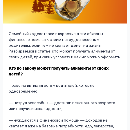
вопрос
данных
Семейный кодекс гласит: взрослые дети обязаны
финансово помогать своим нетрудоспособным
родителям, если тем не хватает денег на жизнь.
Разбираемся в статье, кто может получать алименты от
Ответы
Оформить заявку
своих детей, при каких условиях и как их можно оформить.
на
Кто по закону может получать алименты от своих
вопросы
детей?
Войти под другим номером
Право на выплаты есть у родителей, которые
одновременно:
— нетрудоспособны — достигли пенсионного возраста
или получили инвалидность;
— нуждаются в финансовой помощи — доходов не
хватает даже на базовые потребности: еду, лекарства,