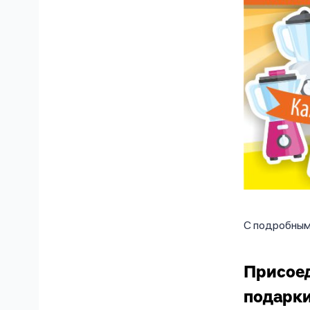
С подробным
Присоед
подарки