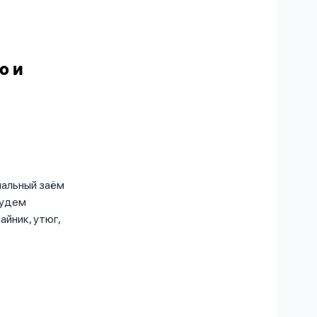
о и
иальный заём
будем
айник, утюг,