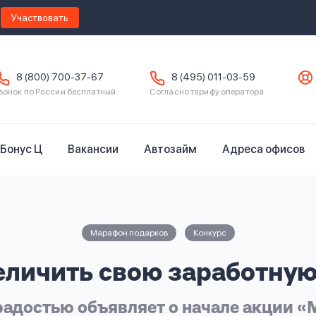
Участвовать
8 (800) 700-37-67
8 (495) 011-03-59
вонок по России бесплатный
Согласно тарифу оператора
Бонус Ц
Вакансии
Автозайм
Адреса офисов
Марафон подарков
Конкурс
еличить свою заработную
радостью объявляет о начале акции «