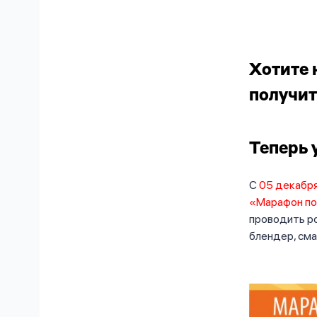
Хотите 
получит
Теперь 
С
05 декабр
«Марафон п
проводить ро
блендер, сма