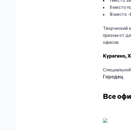
I место з
II место 
III место
Творческий 
призом от д
офисов:
Курагино, Х
Специальной
Городец
.
Все офи