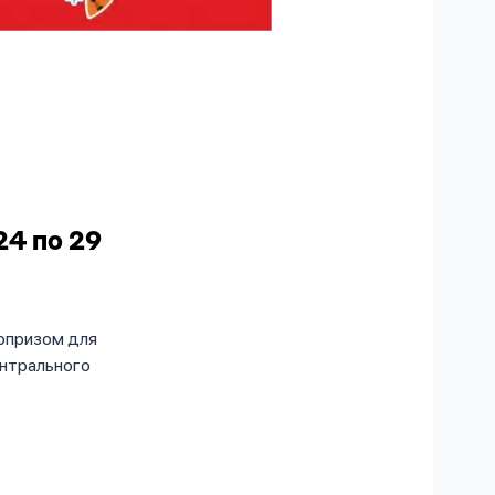
24 по 29
юрпризом для
ентрального