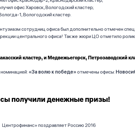
анял офис Краснодар-2, Краснодарский кластер;
получил офис Харовск, Вологодский кластер;
 -Вологда-1, Вологодский кластер.
энтузиазм сотрудниц офиса был дополнительно отмечен спе
ирекции центрального офиса! Также жюри ЦО отметило ролик
акасский кластер, и Медвежьегорск, Петрозаводский кл
 номинацией:
«За волю к победе»
отмечены офисы:
Новоси
сы получили денежные призы!