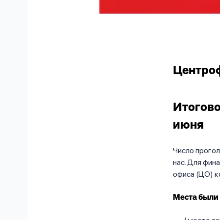
Центроф
Итогово
июня
Число прого
нас. Для фин
офиса (ЦО) к
Места были