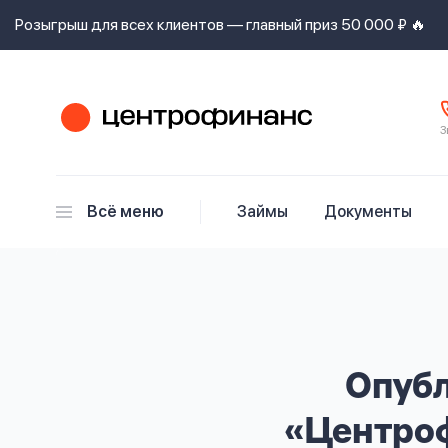
Розыгрыш для всех клиентов — главный приз 50 000 ₽ 🔥
З
Я
согласен(а)
на
Всё меню
Займы
Документы
Я
ознакомлен
с
Наши
Задать
Ответы на
правилами
контакты
вопрос
вопросы
предоставления
займов
,
политикой
Ок
Ок
сайта
,
даю
Опубл
согласие
на
«Центроф
обработку