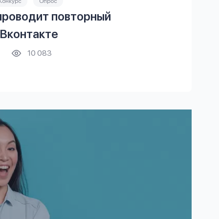
Конкурс
Опрос
роводит повторный
и Вконтакте
10 083