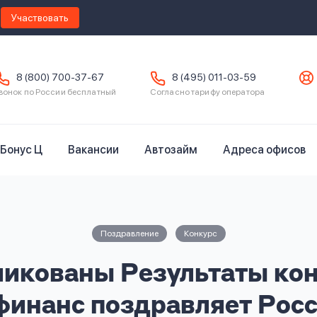
Участвовать
8 (800) 700-37-67
8 (495) 011-03-59
вонок по России бесплатный
Согласно тарифу оператора
Бонус Ц
Вакансии
Автозайм
Адреса офисов
Поздравление
Конкурс
икованы Результаты ко
инанс поздравляет Рос