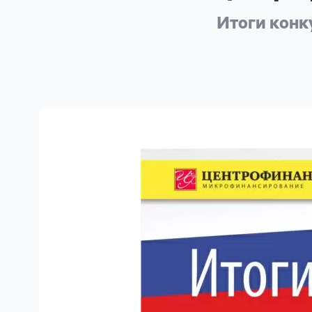
личных
данных
Итоги конк
Оформить заявку
Войти под другим номером