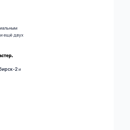
циальным
и ещё двух
астер.
бирск-2
и