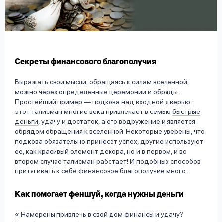
вопрос
данных
Секреты финансового благополучия
Выражать свои мысли, обращаясь к силам вселенной,
можно через определенные церемонии и обряды.
Ответы
Оформить заявку
Простейший пример — подкова над входной дверью:
на
этот талисман многие века привлекает в семью
быстрые
вопросы
деньги
, удачу и достаток, а его водружение и является
Войти под другим номером
обрядом обращения к вселенной. Некоторые уверены, что
подкова обязательно принесет успех, другие используют
ее, как красивый элемент декора, но и в первом, и во
втором случае талисман работает! И подобных способов
притягивать к себе финансовое благополучие много.
Как помогает феншуй, когда нужны деньги
Намерены привлечь в свой дом финансы и удачу?