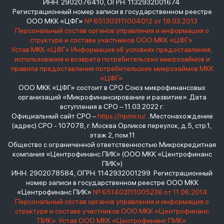
ИНН: 2902076410, ОГРН: 1132932001674
Регистрационный номер записи в государственном реестре
ООО МКК «ЦФГ»
№ 651303111004012 от 18.03.2013
Персональный состав органов управления и информация о
структуре и составе участников ООО МКК «ЦФГ»
Устав МКК «ЦФГ»
Информация об условиях предоставления,
использования и возврата потребительских микрозаймов и
правила предоставления потребительских микрозаймов МКК
«ЦФГ»
ООО МКК «ЦФГ» состоит в СРО Союз микрофинансовых
организаций «Микрофинансирование и развитие». Дата
вступления в СРО – 11.03.2022 г.
Официальный сайт СРО –
https://npmir.ru/
. Местонахождение
(адрес) СРО - 107078, г. Москва Орликов переулок, д.5, стр.1,
этаж 2, пом.11
Общество с ограниченной ответственностью Микрокредитная
компания «Центрофинанс ПИК» (ООО МКК «Центрофинанс
ПИК»)
ИНН: 2902078584, ОГРН: 1142932001299 Регистрационный
номер записи в государственном реестре ООО МКК
«Центрофинанс ПИК»
№ 651403111005236 от 11.06.2014
Персональный состав органов управления и информация о
структуре и составе участников ООО МКК «Центрофинанс
ПИК»
Устав ООО МКК «Центрофинанс ПИК»