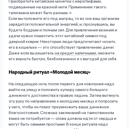
Приобретите китайские монетки с иероглифами,
подвешенные на красной нити. Применение такого
талисмана может быть разным.
Если вы положите его под матрац, то во сне ваш организм
зарядится положительной энергией, и, проснувшись, вы
будете бодрым и полным сил. Для привлечения везения и
удачи нужно поместить этот китайский символ под
дверной коврик. Некоторые люди предпочитают носить
его в кошельке — это способствует привлечению денег.
Даже если вы решитесь
на кредит наличными
, сможете
его вернуть быстро, безболезненно и с выгодой для себя.
Народный ритуал «Молодой месяц»
На следующую ночь после первого дня новолуния надо
выйти на улицу и положить купюру самого большого
денежного достоинства в правую ладонь. Затем вытянуть
эту руку по направлению к молодому месяцу и попросить
у него, чтобы он помог преумножить ваше денежное
благосостояние. Сложных заклинаний на таинственном
языке не потребуется — слова должны идти от сердца и
могут быть самыми простыми. В конце ритуала надо