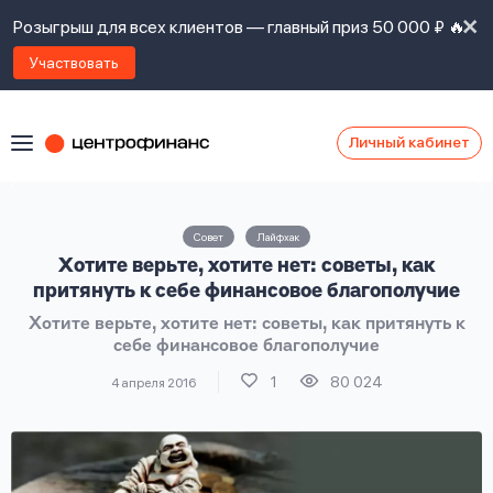
Розыгрыш для всех клиентов — главный приз 50 000 ₽ 🔥
Участвовать
Личный кабинет
Я
согласен(а)
на
Я
Совет
Лайфхак
ознакомлен
Наши
Хотите верьте, хотите нет: советы, как
с
контакты
правилами
притянуть к себе финансовое благополучие
предоставления
Хотите верьте, хотите нет: советы, как притянуть к
займов
,
себе финансовое благополучие
политикой
Ок
Ок
сайта
,
1
80 024
4 апреля 2016
даю
согласие
на
обработку
Задать
личных