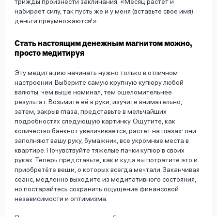
трижды произнести заклинания: «Месяц растет и
набирает силу, так пусть же и у меня (вставьте свое имя)
деньги преумножаются!»
Стать настоящим денежным магнитом можно,
просто медитируя
Эту медитацию начинать нужно только в отличном
настроении. Выберите самую крупную купюру любой
валюты: чем выше номинал, тем ошеломительнее
результат. Возьмите её в руки, изучите внимательно,
затем, закрыв глаза, представьте в мельчайших
подробностях следующую картинку. Ощутите, как
количество банкнот увеличивается, растет на глазах: они
заполняют вашу руку, бумажник, все укромные места в
квартире. Почувствуйте тяжелые пачки купюр в своих
руках. Теперь представьте, как и куда вы потратите это и
приобретёте вещи, о которых всегда мечтали. Заканчивая
сеанс, медленно выходите из медитативного состояния,
но постарайтесь сохранить ощущение финансовой
независимости и оптимизма.