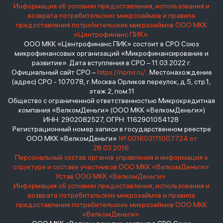
Информация об условиях предоставления, использования и
возврата потребительских микрозаймов и правила
предоставления потребительских микрозаймов ООО МКК
«Центрофинанс ПИК»
ООО МКК «Центрофинанс ПИК» состоит в СРО Союз
микрофинансовых организаций «Микрофинансирование и
развитие». Дата вступления в СРО – 11.03.2022 г.
Официальный сайт СРО –
https://npmir.ru/
. Местонахождение
(адрес) СРО - 107078, г. Москва Орликов переулок, д.5, стр.1,
этаж 2, пом.11
Общество с ограниченной ответственностью Микрокредитная
компания «ВелкомДеньги» (ООО МКК «ВелкомДеньги»)
ИНН: 2902082527, ОГРН: 1162901054128
Регистрационный номер записи в государственном реестре
ООО МКК «ВелкомДеньги»
№ 001603111007724 от
28.03.2016
Персональный состав органов управления и информация о
структуре и составе участников ООО МКК «ВелкомДеньги»
Устав ООО МКК «ВелкомДеньги»
Информация об условиях предоставления, использования и
возврата потребительских микрозаймов и правила
предоставления потребительских микрозаймов ООО МКК
«ВелкомДеньги»