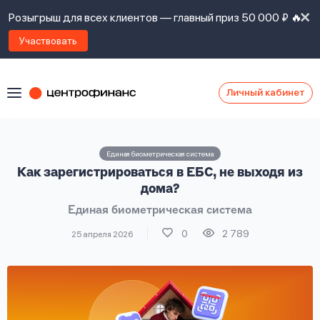
Розыгрыш для всех клиентов — главный приз 50 000 ₽ 🔥
Участвовать
Личный кабинет
Я
согласен(а)
на
Я
Единая биометрическая система
ознакомлен
Наши
Как зарегистрироваться в ЕБС, не выходя из
с
контакты
правилами
дома?
предоставления
Единая биометрическая система
займов
,
политикой
0
2 789
25 апреля 2026
Ок
Ок
сайта
,
даю
согласие
на
обработку
Задать
личных