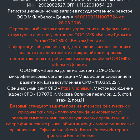
ИНН: 2902082527, ОГРН: 1162901054128
Регистрационный номер записи в государственном реестре
ООО МКК «ВелкомДеньги»
№ 001603111007724 от
28.03.2016
Персональный состав органов управления и информация о
структуре и составе участников ООО МКК «ВелкомДеньги»
Устав ООО МКК «ВелкомДеньги»
Информация об условиях предоставления, использования и
возврата потребительских микрозаймов и правила
предоставления потребительских микрозаймов ООО МКК
«ВелкомДеньги»
ООО МКК «Велком деньги» состоит в СРО Союз
микрофинансовых организаций «Микрофинансирование и
развитие». Дата вступления в СРО – 11.03.2022 г.
Официальный сайт СРО –
https://npmir.ru/
. Местонахождение
(адрес) СРО - 107078, г. Москва Орликов переулок, д.5, стр.1,
этаж 2, пом.11
Базовый стандарт защиты прав и интересов физических и
юридических лиц - получателей финансовых услуг,
оказываемых членами саморегулируемых организаций в
сфере финансового рынка, объединяющих микрофинансовые
организации
Официальный сайт Банка России
Интернет-
приемная Банка России