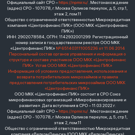
Официальный сайт СРО –
https://npmir.ru/
. Местонахождение
(адрес) СРО - 107078, г. Москва Орликов переулок, д.5, стр.1,
этаж 2, пом.11
Общество с ограниченной ответственностью Микрокредитная
компания «Центрофинанс ПИК» (ООО МКК «Центрофинанс
ПИК»)
ИНН: 2902078584, ОГРН: 1142932001299 Регистрационный
номер записи в государственном реестре ООО МКК
«Центрофинанс ПИК»
№ 651403111005236 от 11.06.2014
Персональный состав органов управления и информация о
структуре и составе участников ООО МКК «Центрофинанс
ПИК»
Устав ООО МКК «Центрофинанс ПИК»
Информация об условиях предоставления, использования и
возврата потребительских микрозаймов и правила
предоставления потребительских микрозаймов ООО МКК
«Центрофинанс ПИК»
ООО МКК «Центрофинанс ПИК» состоит в СРО Союз
микрофинансовых организаций «Микрофинансирование и
развитие». Дата вступления в СРО – 11.03.2022 г.
Официальный сайт СРО –
https://npmir.ru/
. Местонахождение
(адрес) СРО - 107078, г. Москва Орликов переулок, д.5, стр.1,
этаж 2, пом.11
Общество с ограниченной ответственностью Микрокредитная
компания «ВелкомДеньги» (ООО МКК «ВелкомДеньги»)