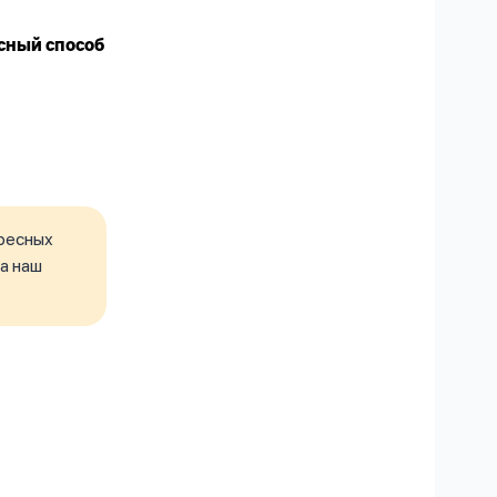
сный способ
ресных
а наш