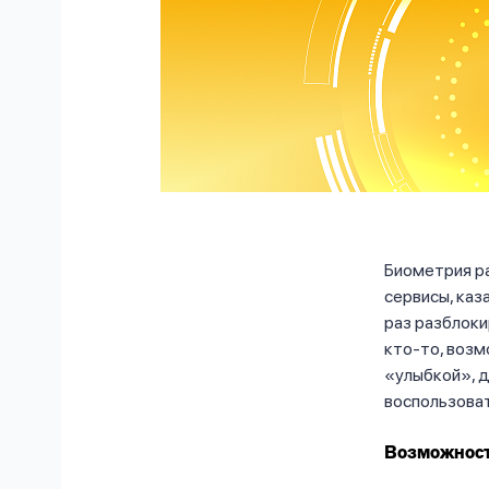
Биометрия ра
сервисы, каз
раз разблоки
кто-то, возм
«улыбкой», д
воспользова
Возможност