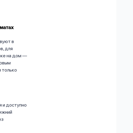
оматах
вуют в
в, для
вке на дом —
говым
я только
я и доступно
Нижний
ез