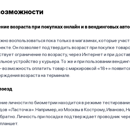
возможности
ие возраста при покупках онлайн и в вендинговых авт
но воспользоваться пока только в магазинах, которые участ
екте. Он позволяет подтвердить возраст при покупке товаро
твует ограничение по возрасту, через Интернет и при доста
льное устройство у курьера. То же и при пользовании вендин
 возможность оплатить товар с маркировкой «18+» появитс
ерждения возраста на терминале.
поезд
ие личности по биометрии находится в режиме тестировани
дов «Ласточка». Например, из Москвы в Кострому, Иваново, 
обратно. Личность при посадке подтверждает проводник чер
планшет.