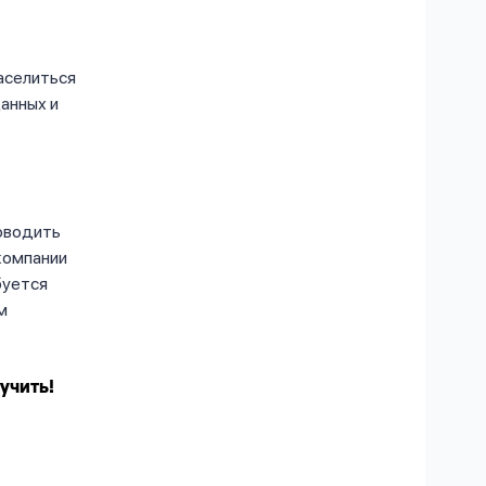
аселиться
анных и
оводить
компании
буется
м
учить!