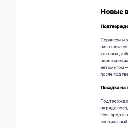
Новые 
Подтвержден
Сервисом мож
пилотном про
которых дейс
через специа
автоматом —
после подтв
Посадка на 
Подтвержден
на ряде поез
Новгород и 
специальный 