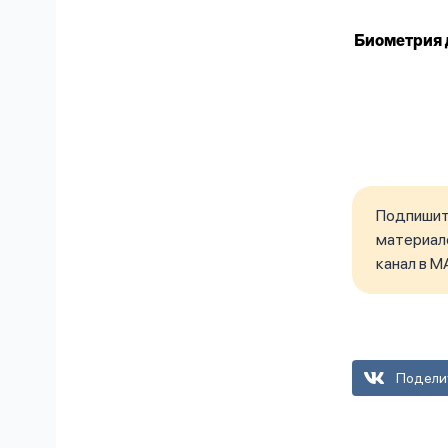
Биометрия 
Подпишите
материало
канал в M
Подели