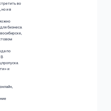
стретить во
но и в
 можно
для бизнеса.
овосибирске,
естовом
ода по
 В
цпропуска.
ги» и
онлайн,
ение