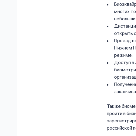
Биоэквайр
многих то
небольших
Дистанци
открыть с
Проезд в 
Нижнем Но
режиме.
Доступ в 
биометри
организа
Получение
заканчив
Также биомет
пройти в биз
зарегистрир
российской п