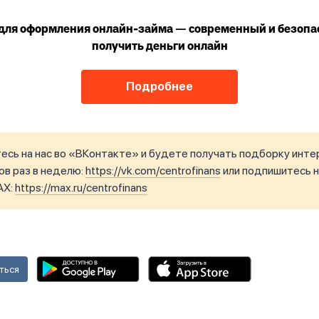
для оформления онлайн-займа — современный и безопа
получить деньги онлайн
Подробнее
сь на нас во «ВКонтакте» и будете получать подборку инте
в раз в неделю:
https://vk.com/centrofinans
или подпишитесь н
AX:
https://max.ru/centrofinans
ться