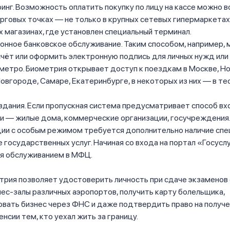
инг. Возможность оплатить покупку по лицу на кассе можно в
рговых точках — не только в крупных сетевых гипермаркетах, 
 магазинах, где установлен специальный терминал.
онное банковское обслуживание. Таким способом, например,
чёт или оформить электронную подпись для личных нужд или 
метро. Биометрия открывает доступ к поездкам в Москве, Н
вгороде, Самаре, Екатеринбурге, в некоторых из них — в т
здания. Если пропускная система предусматривает способ вх
и — жилые дома, коммерческие организации, госучреждения.
ции с особым режимом требуется дополнительно наличие спе
 государственных услуг. Начиная со входа на портал «Госуслу
ая обслуживанием в МФЦ.
рия позволяет удостоверить личность при сдаче экзаменов 
нес-залы различных аэропортов, получить карту болельщика,
овать бизнес через ФНС и даже подтвердить право на получ
енсии тем, кто уехал жить за границу.