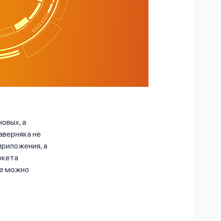
овых, а
аверняка не
приложения, а
ркета
же можно