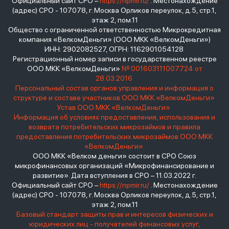
Официальный сайт СРО –
https://npmir.ru/
. Местонахождение
(адрес) СРО - 107078, г. Москва Орликов переулок, д.5, стр.1,
этаж 2, пом.11
Общество с ограниченной ответственностью Микрокредитная
компания «ВелкомДеньги» (ООО МКК «ВелкомДеньги»)
ИНН: 2902082527, ОГРН: 1162901054128
Регистрационный номер записи в государственном реестре
ООО МКК «ВелкомДеньги»
№ 001603111007724 от
28.03.2016
Персональный состав органов управления и информация о
структуре и составе участников ООО МКК «ВелкомДеньги»
Устав ООО МКК «ВелкомДеньги»
Информация об условиях предоставления, использования и
возврата потребительских микрозаймов и правила
предоставления потребительских микрозаймов ООО МКК
«ВелкомДеньги»
ООО МКК «Велком деньги» состоит в СРО Союз
микрофинансовых организаций «Микрофинансирование и
развитие». Дата вступления в СРО – 11.03.2022 г.
Официальный сайт СРО –
https://npmir.ru/
. Местонахождение
(адрес) СРО - 107078, г. Москва Орликов переулок, д.5, стр.1,
этаж 2, пом.11
Базовый стандарт защиты прав и интересов физических и
юридических лиц - получателей финансовых услуг,