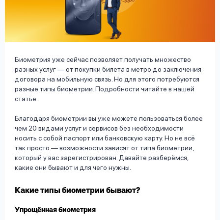
вопрос
данных
Биометрия уже сейчас позволяет получать множество
разных услуг — от покупки билета в метро до заключения
договора на мобильную связь. Но для этого потребуются
разные типы биометрии. Подробности читайте в нашей
Ответы
Оформить заявку
статье.
на
вопросы
Благодаря биометрии вы уже можете пользоваться более
Войти под другим номером
чем 20 видами услуг и сервисов без необходимости
носить с собой паспорт или банковскую карту. Но не всё
так просто — возможности зависят от типа биометрии,
который у вас зарегистрирован. Давайте разберёмся,
какие они бывают и для чего нужны.
Какие типы биометрии бывают?
Упрощённая биометрия