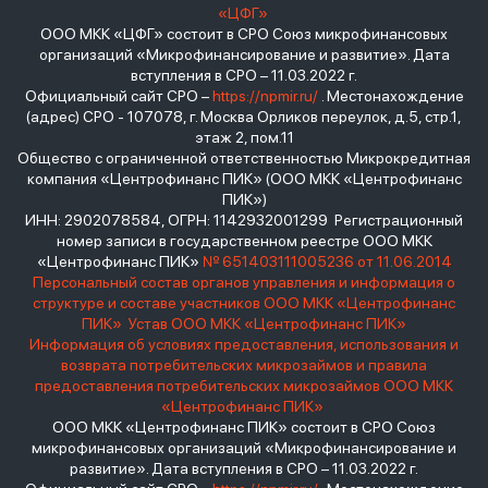
«ЦФГ»
ООО МКК «ЦФГ» состоит в СРО Союз микрофинансовых
организаций «Микрофинансирование и развитие». Дата
вступления в СРО – 11.03.2022 г.
Официальный сайт СРО –
https://npmir.ru/
. Местонахождение
(адрес) СРО - 107078, г. Москва Орликов переулок, д.5, стр.1,
этаж 2, пом.11
Общество с ограниченной ответственностью Микрокредитная
компания «Центрофинанс ПИК» (ООО МКК «Центрофинанс
ПИК»)
ИНН: 2902078584, ОГРН: 1142932001299 Регистрационный
номер записи в государственном реестре ООО МКК
«Центрофинанс ПИК»
№ 651403111005236 от 11.06.2014
Персональный состав органов управления и информация о
структуре и составе участников ООО МКК «Центрофинанс
ПИК»
Устав ООО МКК «Центрофинанс ПИК»
Информация об условиях предоставления, использования и
возврата потребительских микрозаймов и правила
предоставления потребительских микрозаймов ООО МКК
«Центрофинанс ПИК»
ООО МКК «Центрофинанс ПИК» состоит в СРО Союз
микрофинансовых организаций «Микрофинансирование и
развитие». Дата вступления в СРО – 11.03.2022 г.