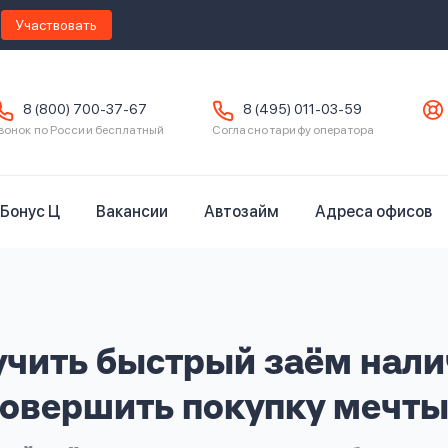
Участвовать
8 (800) 700-37-67
8 (495) 011-03-59
вонок по России бесплатный
Согласно тарифу оператора
Бонус Ц
Вакансии
Автозайм
Адреса офисов
учить быстрый заём нал
совершить покупку мечты