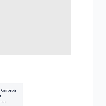
у бытовой
.
 нас