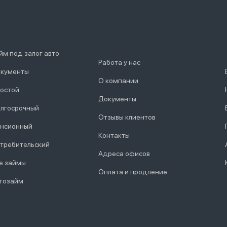
йм под залог авто
Работа у нас
кументы
О компании
остой
Документы
лгосрочный
Отзывы клиентов
нсионный
Контакты
требительский
Адреса офисов
е займы
Оплата и продление
тозайм