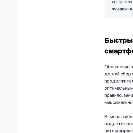
хотят пок
лучшим вы
Быстры
смартф
Обращение в 
долгий сбор 
продолжитель
оптимальным
правило, зан
максимально
В числе наиб
выдается ров
затем выраст