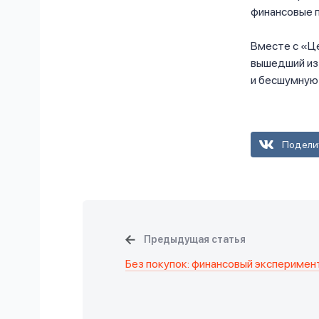
финансовые п
Вместе с «Ц
вышедший из
и бесшумную 
Подели
Предыдущая статья
Без покупок: финансовый эксперимен