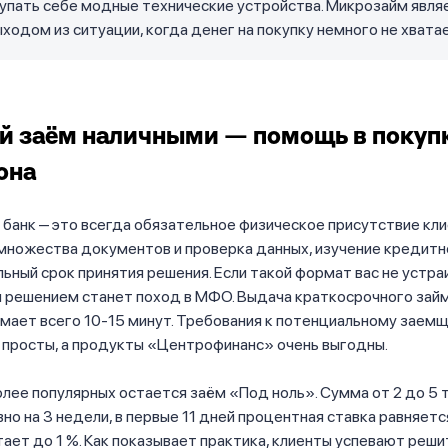
упать себе модные технические устройства. Микрозайм явля
ходом из ситуации, когда денег на покупку немного не хватае
й заём наличными — помощь в покуп
она
банк ‒ это всегда обязательное физическое присутствие кли
множества документов и проверка данных, изучение кредитн
ный срок принятия решения. Если такой формат вас не устраи
 решением станет поход в МФО. Выдача краткосрочного займ
имает всего 10-15 минут. Требования к потенциальному заем
 просты, а продукты «Центрофинанс» очень выгодны.
олее популярных остается заём «Под ноль». Сумма от 2 до 5 
но на 3 недели, в первые 11 дней процентная ставка равняется
ает до 1 %. Как показывает практика, клиенты успевают реши