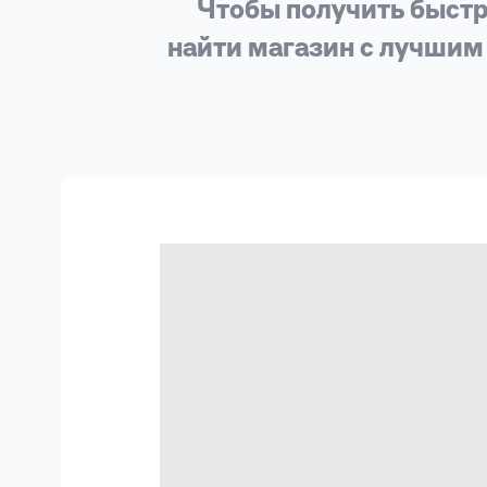
личных
Чтобы получить быстр
данных
найти магазин с лучшим
Оформить заявку
Войти под другим номером