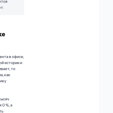
ется
т.
ке
ента в офисе,
ой истории и
вает, то
а, как
щику
тысяч
 0 %, а
ть