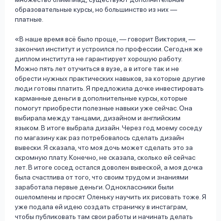
образовательные курсы, но большинство из них —
платные.
«В наше время всё было проще, — говорит Виктория, —
закончил институт и устроился по профессии. Сегодня же
диплом института не гарантирует хорошую работу.
Можно пять лет отучиться в вузе, а в итоге так и не
обрести нужных практических навыков, за которые другие
люди готовы платить. Я предложила дочке инвестировать
карманные деньги в дополнительные курсы, которые
помогут приобрести полезные навыки уже сейчас. Она
выбирала между танцами, дизайном и английским
языком. В итоге выбрала дизайн. Через год моему соседу
по магазину как раз потребовалось сделать дизайн
вывески. Я сказала, что моя дочь может сделать это за
скромную плату. Конечно, не сказала, сколько ей сейчас
лет. В итоге сосед остался доволен вывеской, а моя дочка
была счастлива от того, что своим трудом и знаниями
заработала первые деньги. Одноклассники были
ошеломлены и просят Оленьку научить их рисовать тоже. Я
уже подала ей идею создать страничку в инстаграм,
чтобы публиковать там свои работы и начинать делать