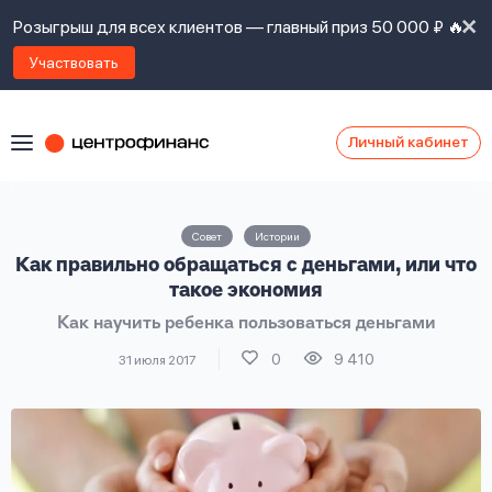
Розыгрыш для всех клиентов — главный приз 50 000 ₽ 🔥
Участвовать
Личный кабинет
Я
согласен(а)
на
Я
Совет
Истории
ознакомлен
Наши
Как правильно обращаться с деньгами, или что
с
контакты
правилами
такое экономия
предоставления
Как научить ребенка пользоваться деньгами
займов
,
политикой
0
9 410
31 июля 2017
Ок
Ок
сайта
,
даю
согласие
на
обработку
Задать
личных