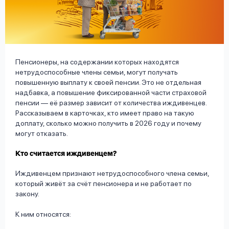
вопрос
данных
Пенсионеры, на содержании которых находятся
нетрудоспособные члены семьи, могут получать
повышенную выплату к своей пенсии. Это не отдельная
надбавка, а повышение фиксированной части страховой
Ответы
Оформить заявку
пенсии — её размер зависит от количества иждивенцев.
на
Рассказываем в карточках, кто имеет право на такую
вопросы
доплату, сколько можно получить в 2026 году и почему
Войти под другим номером
могут отказать.
Кто считается иждивенцем?
Иждивенцем признают нетрудоспособного члена семьи,
который живёт за счёт пенсионера и не работает по
закону.
К ним относятся: