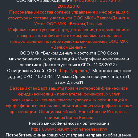
ООО МКК «ВелкомДеньги»
№ 001603111007724 от
28.03.2016
Персональный состав органов управления и информация о
структуре и составе участников ООО МКК «ВелкомДеньги»
Устав ООО МКК «ВелкомДеньги»
Информация об условиях предоставления, использования и
возврата потребительских микрозаймов и правила
предоставления потребительских микрозаймов ООО МКК
«ВелкомДеньги»
ООО МКК «Велком деньги» состоит в СРО Союз
микрофинансовых организаций «Микрофинансирование и
развитие». Дата вступления в СРО – 11.03.2022 г.
Официальный сайт СРО –
https://npmir.ru/
. Местонахождение
(адрес) СРО - 107078, г. Москва Орликов переулок, д.5, стр.1,
этаж 2, пом.11
Базовый стандарт защиты прав и интересов физических и
юридических лиц - получателей финансовых услуг,
оказываемых членами саморегулируемых организаций в
сфере финансового рынка, объединяющих микрофинансовые
организации
Официальный сайт Банка России
Интернет-
приемная Банка России
Реестр микрофинансовых организаций
https://www.cbr.ru/microfinance/registry/
Потребитель финансовых услуг вправе направить обращение