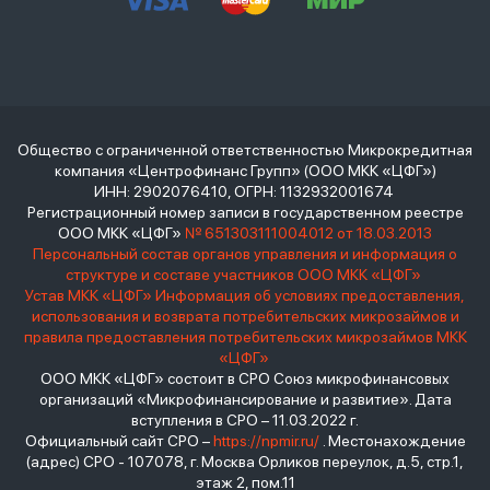
Общество с ограниченной ответственностью Микрокредитная
компания «Центрофинанс Групп» (ООО МКК «ЦФГ»)
ИНН: 2902076410, ОГРН: 1132932001674
Регистрационный номер записи в государственном реестре
ООО МКК «ЦФГ»
№ 651303111004012 от 18.03.2013
Персональный состав органов управления и информация о
структуре и составе участников ООО МКК «ЦФГ»
Устав МКК «ЦФГ»
Информация об условиях предоставления,
использования и возврата потребительских микрозаймов и
правила предоставления потребительских микрозаймов МКК
«ЦФГ»
ООО МКК «ЦФГ» состоит в СРО Союз микрофинансовых
организаций «Микрофинансирование и развитие». Дата
вступления в СРО – 11.03.2022 г.
Официальный сайт СРО –
https://npmir.ru/
. Местонахождение
(адрес) СРО - 107078, г. Москва Орликов переулок, д.5, стр.1,
этаж 2, пом.11