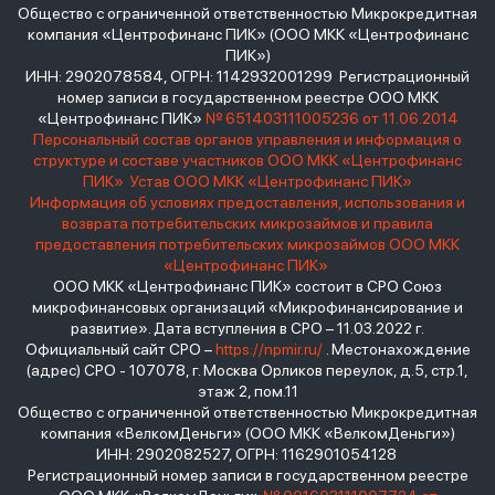
Общество с ограниченной ответственностью Микрокредитная
компания «Центрофинанс ПИК» (ООО МКК «Центрофинанс
ПИК»)
ИНН: 2902078584, ОГРН: 1142932001299 Регистрационный
номер записи в государственном реестре ООО МКК
«Центрофинанс ПИК»
№ 651403111005236 от 11.06.2014
Персональный состав органов управления и информация о
структуре и составе участников ООО МКК «Центрофинанс
ПИК»
Устав ООО МКК «Центрофинанс ПИК»
Информация об условиях предоставления, использования и
возврата потребительских микрозаймов и правила
предоставления потребительских микрозаймов ООО МКК
«Центрофинанс ПИК»
ООО МКК «Центрофинанс ПИК» состоит в СРО Союз
микрофинансовых организаций «Микрофинансирование и
развитие». Дата вступления в СРО – 11.03.2022 г.
Официальный сайт СРО –
https://npmir.ru/
. Местонахождение
(адрес) СРО - 107078, г. Москва Орликов переулок, д.5, стр.1,
этаж 2, пом.11
Общество с ограниченной ответственностью Микрокредитная
компания «ВелкомДеньги» (ООО МКК «ВелкомДеньги»)
ИНН: 2902082527, ОГРН: 1162901054128
Регистрационный номер записи в государственном реестре