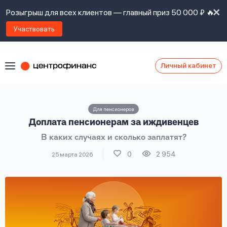
Розыгрыш для всех клиентов — главный приз 50 000 ₽ 🔥
Участвовать
Личный кабинет
Я
согласен(а)
на
Я
Для пенсионеров
ознакомлен
Наши
Доплата пенсионерам за иждивенцев
с
контакты
правилами
В каких случаях и сколько заплатят?
предоставления
займов
,
0
2 954
25 марта 2026
политикой
Ок
Ок
сайта
,
даю
согласие
на
обработку
Задать
личных