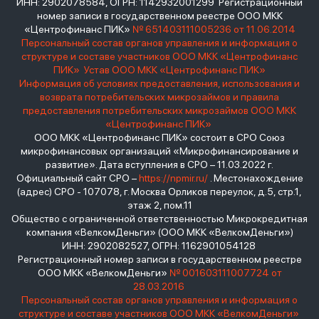
ИНН: 2902078584, ОГРН: 1142932001299 Регистрационный
номер записи в государственном реестре ООО МКК
«Центрофинанс ПИК»
№ 651403111005236 от 11.06.2014
Персональный состав органов управления и информация о
структуре и составе участников ООО МКК «Центрофинанс
ПИК»
Устав ООО МКК «Центрофинанс ПИК»
Информация об условиях предоставления, использования и
возврата потребительских микрозаймов и правила
предоставления потребительских микрозаймов ООО МКК
«Центрофинанс ПИК»
ООО МКК «Центрофинанс ПИК» состоит в СРО Союз
микрофинансовых организаций «Микрофинансирование и
развитие». Дата вступления в СРО – 11.03.2022 г.
Официальный сайт СРО –
https://npmir.ru/
. Местонахождение
(адрес) СРО - 107078, г. Москва Орликов переулок, д.5, стр.1,
этаж 2, пом.11
Общество с ограниченной ответственностью Микрокредитная
компания «ВелкомДеньги» (ООО МКК «ВелкомДеньги»)
ИНН: 2902082527, ОГРН: 1162901054128
Регистрационный номер записи в государственном реестре
ООО МКК «ВелкомДеньги»
№ 001603111007724 от
28.03.2016
Персональный состав органов управления и информация о
структуре и составе участников ООО МКК «ВелкомДеньги»