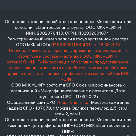
Общество с ограниченной ответственностью Микрокредитная
компания «Центрофинанс Групп» (ООО МКК «ЦФГ»)
ИНН: 2902076410, ОГРН: 1132932001674
Регистрационный номер записи в государственном реестре
ООО МКК «ЦФГ»
№ 651303111004012 от 18.03.2013
Персональный состав органов управления и информация о
структуре и составе участников ООО МКК «ЦФГ»
Устав МКК «ЦФГ»
Информация об условиях предоставления,
использования и возврата потребительских микрозаймов и
правила предоставления потребительских микрозаймов МКК
«ЦФГ»
ООО МКК «ЦФГ» состоит в СРО Союз микрофинансовых
организаций «Микрофинансирование и развитие». Дата
вступления в СРО – 11.03.2022 г.
Официальный сайт СРО –
https://npmir.ru/
. Местонахождение
(адрес) СРО - 107078, г. Москва Орликов переулок, д.5, стр.1,
этаж 2, пом.11
Общество с ограниченной ответственностью Микрокредитная
компания «Центрофинанс ПИК» (ООО МКК «Центрофинанс
ПИК»)