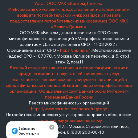
Устав ООО МКК «ВелкомДеньги»
Информация об условиях предоставления, использования и
возврата потребительских микрозаймов и правила
предоставления потребительских микрозаймов ООО МКК
«ВелкомДеньги»
ООО МКК «Велком деньги» состоит в СРО Союз
микрофинансовых организаций «Микрофинансирование и
развитие». Дата вступления в СРО – 11.03.2022 г.
Официальный сайт СРО –
https://npmir.ru/
. Местонахождение
(адрес) СРО - 107078, г. Москва Орликов переулок, д.5, стр.1,
этаж 2, пом.11
Базовый стандарт защиты прав и интересов физических и
юридических лиц - получателей финансовых услуг,
оказываемых членами саморегулируемых организаций в
сфере финансового рынка, объединяющих микрофинансовые
организации
Официальный сайт Банка России
Интернет-
приемная Банка России
Реестр микрофинансовых организаций
https://www.cbr.ru/microfinance/registry/
Потребитель финансовых услуг вправе направить обращение
финансовому уполномоченному
Место нахождения: 119017, г. Москва, Старомонетный пер.,
Займы по
дом 3 Телефон: 8 (800) 200-00-10
биометрии