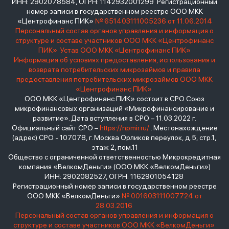
ИНН: 2902078584, ОГРН: 1142932001299 Регистрационный
номер записи в государственном реестре ООО МКК
«Центрофинанс ПИК»
№ 651403111005236 от 11.06.2014
Персональный состав органов управления и информация о
структуре и составе участников ООО МКК «Центрофинанс
ПИК»
Устав ООО МКК «Центрофинанс ПИК»
Информация об условиях предоставления, использования и
возврата потребительских микрозаймов и правила
предоставления потребительских микрозаймов ООО МКК
«Центрофинанс ПИК»
ООО МКК «Центрофинанс ПИК» состоит в СРО Союз
микрофинансовых организаций «Микрофинансирование и
развитие». Дата вступления в СРО – 11.03.2022 г.
Официальный сайт СРО –
https://npmir.ru/
. Местонахождение
(адрес) СРО - 107078, г. Москва Орликов переулок, д.5, стр.1,
этаж 2, пом.11
Общество с ограниченной ответственностью Микрокредитная
компания «ВелкомДеньги» (ООО МКК «ВелкомДеньги»)
ИНН: 2902082527, ОГРН: 1162901054128
Регистрационный номер записи в государственном реестре
ООО МКК «ВелкомДеньги»
№ 001603111007724 от
28.03.2016
Персональный состав органов управления и информация о
структуре и составе участников ООО МКК «ВелкомДеньги»