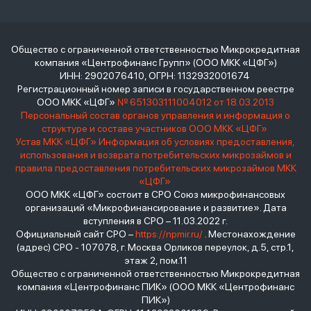
Общество с ограниченной ответственностью Микрокредитная
компания «Центрофинанс Групп» (ООО МКК «ЦФГ»)
ИНН: 2902076410, ОГРН: 1132932001674
Регистрационный номер записи в государственном реестре
ООО МКК «ЦФГ»
№ 651303111004012 от 18.03.2013
Персональный состав органов управления и информация о
структуре и составе участников ООО МКК «ЦФГ»
Устав МКК «ЦФГ»
Информация об условиях предоставления,
использования и возврата потребительских микрозаймов и
правила предоставления потребительских микрозаймов МКК
«ЦФГ»
ООО МКК «ЦФГ» состоит в СРО Союз микрофинансовых
организаций «Микрофинансирование и развитие». Дата
вступления в СРО – 11.03.2022 г.
Официальный сайт СРО –
https://npmir.ru/
. Местонахождение
(адрес) СРО - 107078, г. Москва Орликов переулок, д.5, стр.1,
этаж 2, пом.11
Общество с ограниченной ответственностью Микрокредитная
компания «Центрофинанс ПИК» (ООО МКК «Центрофинанс
ПИК»)