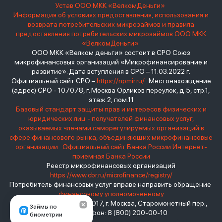
Устав ООО МКК «ВелкомДеньги»
Информация об условиях предоставления, использования и
возврата потребительских микрозаймов и правила
предоставления потребительских микрозаймов ООО МКК
«ВелкомДеньги»
ООО МКК «Велком деньги» состоит в СРО Союз
микрофинансовых организаций «Микрофинансирование и
развитие». Дата вступления в СРО – 11.03.2022 г.
Официальный сайт СРО –
https://npmir.ru/
. Местонахождение
(адрес) СРО - 107078, г. Москва Орликов переулок, д.5, стр.1,
этаж 2, пом.11
Базовый стандарт защиты прав и интересов физических и
юридических лиц - получателей финансовых услуг,
оказываемых членами саморегулируемых организаций в
сфере финансового рынка, объединяющих микрофинансовые
организации
Официальный сайт Банка России
Интернет-
приемная Банка России
Реестр микрофинансовых организаций
https://www.cbr.ru/microfinance/registry/
Потребитель финансовых услуг вправе направить обращение
финансовому уполномоченному
Место нахождения: 119017, г. Москва, Старомонетный пер.,
Займы по
дом 3 Телефон: 8 (800) 200-00-10
биометрии