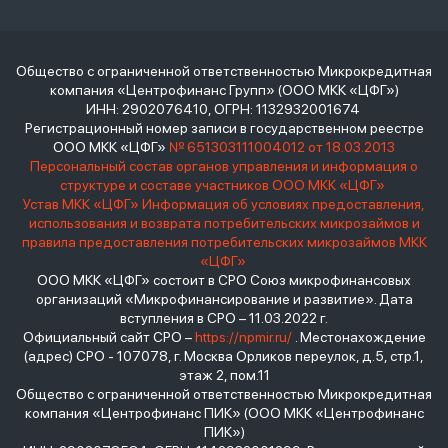
Общество с ограниченной ответственностью Микрокредитная
компания «Центрофинанс Групп» (ООО МКК «ЦФГ»)
ИНН: 2902076410, ОГРН: 1132932001674
Регистрационный номер записи в государственном реестре
ООО МКК «ЦФГ»
№ 651303111004012 от 18.03.2013
Персональный состав органов управления и информация о
структуре и составе участников ООО МКК «ЦФГ»
Устав МКК «ЦФГ»
Информация об условиях предоставления,
использования и возврата потребительских микрозаймов и
правила предоставления потребительских микрозаймов МКК
«ЦФГ»
ООО МКК «ЦФГ» состоит в СРО Союз микрофинансовых
организаций «Микрофинансирование и развитие». Дата
вступления в СРО – 11.03.2022 г.
Официальный сайт СРО –
https://npmir.ru/
. Местонахождение
(адрес) СРО - 107078, г. Москва Орликов переулок, д.5, стр.1,
этаж 2, пом.11
Общество с ограниченной ответственностью Микрокредитная
компания «Центрофинанс ПИК» (ООО МКК «Центрофинанс
ПИК»)