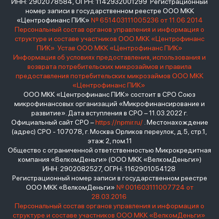
ИНН: 2902078584, ОГРН: 1142932001299 Регистрационный
номер записи в государственном реестре ООО МКК
«Центрофинанс ПИК»
№ 651403111005236 от 11.06.2014
Персональный состав органов управления и информация о
структуре и составе участников ООО МКК «Центрофинанс
ПИК»
Устав ООО МКК «Центрофинанс ПИК»
Информация об условиях предоставления, использования и
возврата потребительских микрозаймов и правила
предоставления потребительских микрозаймов ООО МКК
«Центрофинанс ПИК»
ООО МКК «Центрофинанс ПИК» состоит в СРО Союз
микрофинансовых организаций «Микрофинансирование и
развитие». Дата вступления в СРО – 11.03.2022 г.
Официальный сайт СРО –
https://npmir.ru/
. Местонахождение
(адрес) СРО - 107078, г. Москва Орликов переулок, д.5, стр.1,
этаж 2, пом.11
Общество с ограниченной ответственностью Микрокредитная
компания «ВелкомДеньги» (ООО МКК «ВелкомДеньги»)
ИНН: 2902082527, ОГРН: 1162901054128
Регистрационный номер записи в государственном реестре
ООО МКК «ВелкомДеньги»
№ 001603111007724 от
28.03.2016
Персональный состав органов управления и информация о
структуре и составе участников ООО МКК «ВелкомДеньги»