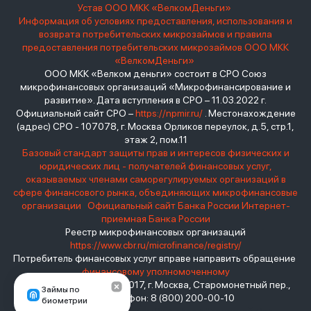
Устав ООО МКК «ВелкомДеньги»
Информация об условиях предоставления, использования и
возврата потребительских микрозаймов и правила
предоставления потребительских микрозаймов ООО МКК
«ВелкомДеньги»
ООО МКК «Велком деньги» состоит в СРО Союз
микрофинансовых организаций «Микрофинансирование и
развитие». Дата вступления в СРО – 11.03.2022 г.
Официальный сайт СРО –
https://npmir.ru/
. Местонахождение
(адрес) СРО - 107078, г. Москва Орликов переулок, д.5, стр.1,
этаж 2, пом.11
Базовый стандарт защиты прав и интересов физических и
юридических лиц - получателей финансовых услуг,
оказываемых членами саморегулируемых организаций в
сфере финансового рынка, объединяющих микрофинансовые
организации
Официальный сайт Банка России
Интернет-
приемная Банка России
Реестр микрофинансовых организаций
https://www.cbr.ru/microfinance/registry/
Потребитель финансовых услуг вправе направить обращение
финансовому уполномоченному
Место нахождения: 119017, г. Москва, Старомонетный пер.,
Займы по
дом 3 Телефон: 8 (800) 200-00-10
биометрии