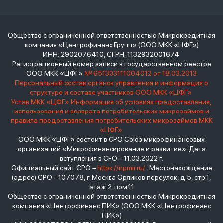
Общество с ограниченной ответственностью Микрокредитная
компания «Центрофинанс Групп» (ООО МКК «ЦФГ»)
ИНН: 2902076410, ОГРН: 1132932001674
Регистрационный номер записи в государственном реестре
ООО МКК «ЦФГ»
№ 651303111004012 от 18.03.2013
Персональный состав органов управления и информация о
структуре и составе участников ООО МКК «ЦФГ»
Устав МКК «ЦФГ»
Информация об условиях предоставления,
использования и возврата потребительских микрозаймов и
правила предоставления потребительских микрозаймов МКК
«ЦФГ»
ООО МКК «ЦФГ» состоит в СРО Союз микрофинансовых
организаций «Микрофинансирование и развитие». Дата
вступления в СРО – 11.03.2022 г.
Официальный сайт СРО –
https://npmir.ru/
. Местонахождение
(адрес) СРО - 107078, г. Москва Орликов переулок, д.5, стр.1,
этаж 2, пом.11
Общество с ограниченной ответственностью Микрокредитная
компания «Центрофинанс ПИК» (ООО МКК «Центрофинанс
ПИК»)