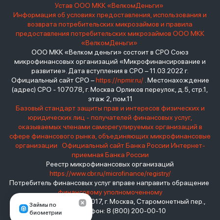
Устав ООО МКК «ВелкомДеньги»
Информация об условиях предоставления, использования и
возврата потребительских микрозаймов и правила
предоставления потребительских микрозаймов ООО МКК
«ВелкомДеньги»
ООО МКК «Велком деньги» состоит в СРО Союз
микрофинансовых организаций «Микрофинансирование и
развитие». Дата вступления в СРО – 11.03.2022 г.
Официальный сайт СРО –
https://npmir.ru/
. Местонахождение
(адрес) СРО - 107078, г. Москва Орликов переулок, д.5, стр.1,
этаж 2, пом.11
Базовый стандарт защиты прав и интересов физических и
юридических лиц - получателей финансовых услуг,
оказываемых членами саморегулируемых организаций в
сфере финансового рынка, объединяющих микрофинансовые
организации
Официальный сайт Банка России
Интернет-
приемная Банка России
Реестр микрофинансовых организаций
https://www.cbr.ru/microfinance/registry/
Потребитель финансовых услуг вправе направить обращение
финансовому уполномоченному
Место нахождения: 119017, г. Москва, Старомонетный пер.,
Займы по
дом 3 Телефон: 8 (800) 200-00-10
биометрии