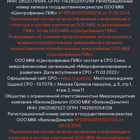
ИНН: 2902078584, ОГРН: 1142932001299 Регистрационный
номер записи в государственном реестре ООО МКК
«Центрофинанс ПИК»
№ 651403111005236 от 11.06.2014
Персональный состав органов управления и информация о
структуре и составе участников ООО МКК «Центрофинанс
ПИК»
Устав ООО МКК «Центрофинанс ПИК»
Информация об условиях предоставления, использования и
возврата потребительских микрозаймов и правила
предоставления потребительских микрозаймов ООО МКК
«Центрофинанс ПИК»
ООО МКК «Центрофинанс ПИК» состоит в СРО Союз
микрофинансовых организаций «Микрофинансирование и
развитие». Дата вступления в СРО – 11.03.2022 г.
Официальный сайт СРО –
https://npmir.ru/
. Местонахождение
(адрес) СРО - 107078, г. Москва Орликов переулок, д.5, стр.1,
этаж 2, пом.11
Общество с ограниченной ответственностью Микрокредитная
компания «ВелкомДеньги» (ООО МКК «ВелкомДеньги»)
ИНН: 2902082527, ОГРН: 1162901054128
Регистрационный номер записи в государственном реестре
ООО МКК «ВелкомДеньги»
№ 001603111007724 от
28.03.2016
Персональный состав органов управления и информация о
структуре и составе участников ООО МКК «ВелкомДеньги»