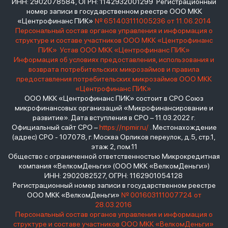
ИНН: 2902078584, ОГРН: 1142932001299 Регистрационный
номер записи в государственном реестре ООО МКК
«Центрофинанс ПИК»
№ 651403111005236 от 11.06.2014
Персональный состав органов управления и информация о
структуре и составе участников ООО МКК «Центрофинанс
ПИК»
Устав ООО МКК «Центрофинанс ПИК»
Информация об условиях предоставления, использования и
возврата потребительских микрозаймов и правила
предоставления потребительских микрозаймов ООО МКК
«Центрофинанс ПИК»
ООО МКК «Центрофинанс ПИК» состоит в СРО Союз
микрофинансовых организаций «Микрофинансирование и
развитие». Дата вступления в СРО – 11.03.2022 г.
Официальный сайт СРО –
https://npmir.ru/
. Местонахождение
(адрес) СРО - 107078, г. Москва Орликов переулок, д.5, стр.1,
этаж 2, пом.11
Общество с ограниченной ответственностью Микрокредитная
компания «ВелкомДеньги» (ООО МКК «ВелкомДеньги»)
ИНН: 2902082527, ОГРН: 1162901054128
Регистрационный номер записи в государственном реестре
ООО МКК «ВелкомДеньги»
№ 001603111007724 от
28.03.2016
Персональный состав органов управления и информация о
структуре и составе участников ООО МКК «ВелкомДеньги»