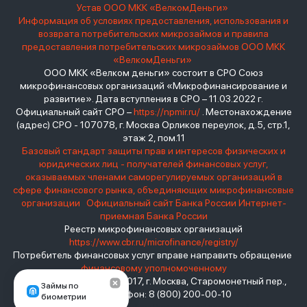
Устав ООО МКК «ВелкомДеньги»
Информация об условиях предоставления, использования и
возврата потребительских микрозаймов и правила
предоставления потребительских микрозаймов ООО МКК
«ВелкомДеньги»
ООО МКК «Велком деньги» состоит в СРО Союз
микрофинансовых организаций «Микрофинансирование и
развитие». Дата вступления в СРО – 11.03.2022 г.
Официальный сайт СРО –
https://npmir.ru/
. Местонахождение
(адрес) СРО - 107078, г. Москва Орликов переулок, д.5, стр.1,
этаж 2, пом.11
Базовый стандарт защиты прав и интересов физических и
юридических лиц - получателей финансовых услуг,
оказываемых членами саморегулируемых организаций в
сфере финансового рынка, объединяющих микрофинансовые
организации
Официальный сайт Банка России
Интернет-
приемная Банка России
Реестр микрофинансовых организаций
https://www.cbr.ru/microfinance/registry/
Потребитель финансовых услуг вправе направить обращение
финансовому уполномоченному
Место нахождения: 119017, г. Москва, Старомонетный пер.,
Займы по
дом 3 Телефон: 8 (800) 200-00-10
биометрии