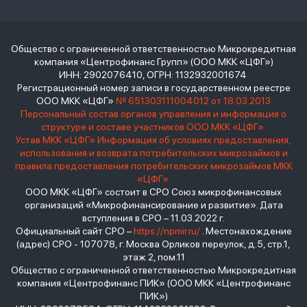
Общество с ограниченной ответственностью Микрокредитная
компания «Центрофинанс Групп» (ООО МКК «ЦФГ»)
ИНН: 2902076410, ОГРН: 1132932001674
Регистрационный номер записи в государственном реестре
ООО МКК «ЦФГ»
№ 651303111004012 от 18.03.2013
Персональный состав органов управления и информация о
структуре и составе участников ООО МКК «ЦФГ»
Устав МКК «ЦФГ»
Информация об условиях предоставления,
использования и возврата потребительских микрозаймов и
правила предоставления потребительских микрозаймов МКК
«ЦФГ»
ООО МКК «ЦФГ» состоит в СРО Союз микрофинансовых
организаций «Микрофинансирование и развитие». Дата
вступления в СРО – 11.03.2022 г.
Официальный сайт СРО –
https://npmir.ru/
. Местонахождение
(адрес) СРО - 107078, г. Москва Орликов переулок, д.5, стр.1,
этаж 2, пом.11
Общество с ограниченной ответственностью Микрокредитная
компания «Центрофинанс ПИК» (ООО МКК «Центрофинанс
ПИК»)