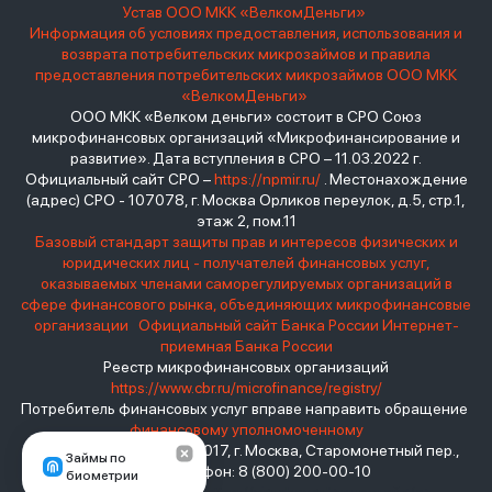
Устав ООО МКК «ВелкомДеньги»
Информация об условиях предоставления, использования и
возврата потребительских микрозаймов и правила
предоставления потребительских микрозаймов ООО МКК
«ВелкомДеньги»
ООО МКК «Велком деньги» состоит в СРО Союз
микрофинансовых организаций «Микрофинансирование и
развитие». Дата вступления в СРО – 11.03.2022 г.
Официальный сайт СРО –
https://npmir.ru/
. Местонахождение
(адрес) СРО - 107078, г. Москва Орликов переулок, д.5, стр.1,
этаж 2, пом.11
Базовый стандарт защиты прав и интересов физических и
юридических лиц - получателей финансовых услуг,
оказываемых членами саморегулируемых организаций в
сфере финансового рынка, объединяющих микрофинансовые
организации
Официальный сайт Банка России
Интернет-
приемная Банка России
Реестр микрофинансовых организаций
https://www.cbr.ru/microfinance/registry/
Потребитель финансовых услуг вправе направить обращение
финансовому уполномоченному
Место нахождения: 119017, г. Москва, Старомонетный пер.,
Займы по
дом 3 Телефон: 8 (800) 200-00-10
биометрии