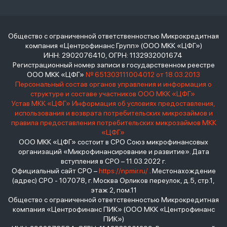
Общество с ограниченной ответственностью Микрокредитная
компания «Центрофинанс Групп» (ООО МКК «ЦФГ»)
ИНН: 2902076410, ОГРН: 1132932001674
Регистрационный номер записи в государственном реестре
ООО МКК «ЦФГ»
№ 651303111004012 от 18.03.2013
Персональный состав органов управления и информация о
структуре и составе участников ООО МКК «ЦФГ»
Устав МКК «ЦФГ»
Информация об условиях предоставления,
использования и возврата потребительских микрозаймов и
правила предоставления потребительских микрозаймов МКК
«ЦФГ»
ООО МКК «ЦФГ» состоит в СРО Союз микрофинансовых
организаций «Микрофинансирование и развитие». Дата
вступления в СРО – 11.03.2022 г.
Официальный сайт СРО –
https://npmir.ru/
. Местонахождение
(адрес) СРО - 107078, г. Москва Орликов переулок, д.5, стр.1,
этаж 2, пом.11
Общество с ограниченной ответственностью Микрокредитная
компания «Центрофинанс ПИК» (ООО МКК «Центрофинанс
ПИК»)