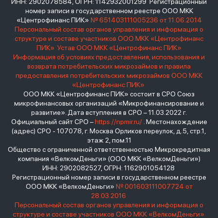
ИНН: 2902078584, ОГРН: 1142932001299 Регистрационный
номер записи в государственном реестре ООО МКК
«Центрофинанс ПИК»
№ 651403111005236 от 11.06.2014
Персональный состав органов управления и информация о
структуре и составе участников ООО МКК «Центрофинанс
ПИК»
Устав ООО МКК «Центрофинанс ПИК»
Информация об условиях предоставления, использования и
возврата потребительских микрозаймов и правила
предоставления потребительских микрозаймов ООО МКК
«Центрофинанс ПИК»
ООО МКК «Центрофинанс ПИК» состоит в СРО Союз
микрофинансовых организаций «Микрофинансирование и
развитие». Дата вступления в СРО – 11.03.2022 г.
Официальный сайт СРО –
https://npmir.ru/
. Местонахождение
(адрес) СРО - 107078, г. Москва Орликов переулок, д.5, стр.1,
этаж 2, пом.11
Общество с ограниченной ответственностью Микрокредитная
компания «ВелкомДеньги» (ООО МКК «ВелкомДеньги»)
ИНН: 2902082527, ОГРН: 1162901054128
Регистрационный номер записи в государственном реестре
ООО МКК «ВелкомДеньги»
№ 001603111007724 от
28.03.2016
Персональный состав органов управления и информация о
структуре и составе участников ООО МКК «ВелкомДеньги»