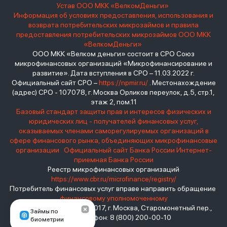
Устав ООО МКК «ВелкомДеньги»
Информация об условиях предоставления, использования и
возврата потребительских микрозаймов и правила
предоставления потребительских микрозаймов ООО МКК
«ВелкомДеньги»
ООО МКК «Велком деньги» состоит в СРО Союз
микрофинансовых организаций «Микрофинансирование и
развитие». Дата вступления в СРО – 11.03.2022 г.
Официальный сайт СРО –
https://npmir.ru/
. Местонахождение
(адрес) СРО - 107078, г. Москва Орликов переулок, д.5, стр.1,
этаж 2, пом.11
Базовый стандарт защиты прав и интересов физических и
юридических лиц - получателей финансовых услуг,
оказываемых членами саморегулируемых организаций в
сфере финансового рынка, объединяющих микрофинансовые
организации
Официальный сайт Банка России
Интернет-
приемная Банка России
Реестр микрофинансовых организаций
https://www.cbr.ru/microfinance/registry/
Потребитель финансовых услуг вправе направить обращение
финансовому уполномоченному
Место нахождения: 119017, г. Москва, Старомонетный пер.,
Займы по
дом 3 Телефон: 8 (800) 200-00-10
биометрии