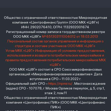
Общество с ограниченной ответственностью Микрокредитная
компания «Центрофинанс Групп» (ООО МКК «ЦФГ»)
ИНН: 2902076410, ОГРН: 1132932001674
Регистрационный номер записи в государственном реестре
ООО МКК «ЦФГ»
№ 651303111004012 от 18.03.2013
Персональный состав органов управления и информация о
структуре и составе участников ООО МКК «ЦФГ»
Устав МКК «ЦФГ»
Информация об условиях предоставления,
использования и возврата потребительских микрозаймов и
правила предоставления потребительских микрозаймов МКК
«ЦФГ»
ООО МКК «ЦФГ» состоит в СРО Союз микрофинансовых
организаций «Микрофинансирование и развитие». Дата
вступления в СРО – 11.03.2022 г.
Официальный сайт СРО –
https://npmir.ru/
. Местонахождение
(адрес) СРО - 107078, г. Москва Орликов переулок, д.5, стр.1,
этаж 2, пом.11
Общество с ограниченной ответственностью Микрокредитная
компания «Центрофинанс ПИК» (ООО МКК «Центрофинанс
ПИК»)