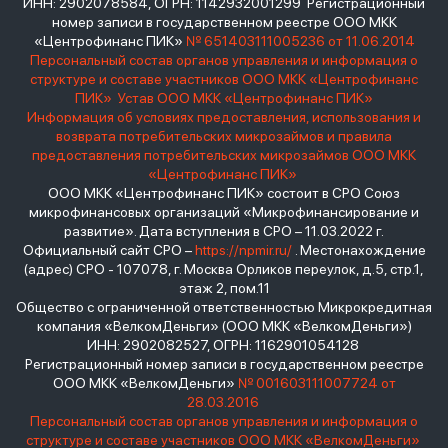
ИНН: 2902078584, ОГРН: 1142932001299 Регистрационный
номер записи в государственном реестре ООО МКК
«Центрофинанс ПИК»
№ 651403111005236 от 11.06.2014
Персональный состав органов управления и информация о
структуре и составе участников ООО МКК «Центрофинанс
ПИК»
Устав ООО МКК «Центрофинанс ПИК»
Информация об условиях предоставления, использования и
возврата потребительских микрозаймов и правила
предоставления потребительских микрозаймов ООО МКК
«Центрофинанс ПИК»
ООО МКК «Центрофинанс ПИК» состоит в СРО Союз
микрофинансовых организаций «Микрофинансирование и
развитие». Дата вступления в СРО – 11.03.2022 г.
Официальный сайт СРО –
https://npmir.ru/
. Местонахождение
(адрес) СРО - 107078, г. Москва Орликов переулок, д.5, стр.1,
этаж 2, пом.11
Общество с ограниченной ответственностью Микрокредитная
компания «ВелкомДеньги» (ООО МКК «ВелкомДеньги»)
ИНН: 2902082527, ОГРН: 1162901054128
Регистрационный номер записи в государственном реестре
ООО МКК «ВелкомДеньги»
№ 001603111007724 от
28.03.2016
Персональный состав органов управления и информация о
структуре и составе участников ООО МКК «ВелкомДеньги»