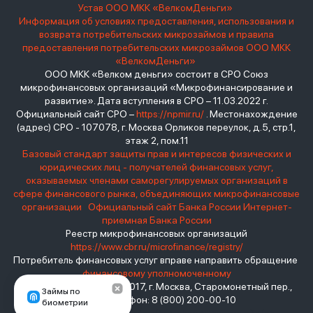
Устав ООО МКК «ВелкомДеньги»
Информация об условиях предоставления, использования и
возврата потребительских микрозаймов и правила
предоставления потребительских микрозаймов ООО МКК
«ВелкомДеньги»
ООО МКК «Велком деньги» состоит в СРО Союз
микрофинансовых организаций «Микрофинансирование и
развитие». Дата вступления в СРО – 11.03.2022 г.
Официальный сайт СРО –
https://npmir.ru/
. Местонахождение
(адрес) СРО - 107078, г. Москва Орликов переулок, д.5, стр.1,
этаж 2, пом.11
Базовый стандарт защиты прав и интересов физических и
юридических лиц - получателей финансовых услуг,
оказываемых членами саморегулируемых организаций в
сфере финансового рынка, объединяющих микрофинансовые
организации
Официальный сайт Банка России
Интернет-
приемная Банка России
Реестр микрофинансовых организаций
https://www.cbr.ru/microfinance/registry/
Потребитель финансовых услуг вправе направить обращение
финансовому уполномоченному
Место нахождения: 119017, г. Москва, Старомонетный пер.,
Займы по
дом 3 Телефон: 8 (800) 200-00-10
биометрии