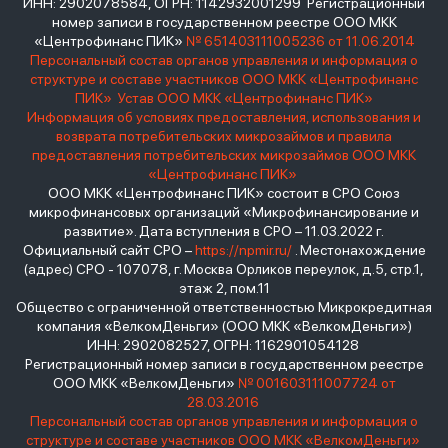
ИНН: 2902078584, ОГРН: 1142932001299 Регистрационный
номер записи в государственном реестре ООО МКК
«Центрофинанс ПИК»
№ 651403111005236 от 11.06.2014
Персональный состав органов управления и информация о
структуре и составе участников ООО МКК «Центрофинанс
ПИК»
Устав ООО МКК «Центрофинанс ПИК»
Информация об условиях предоставления, использования и
возврата потребительских микрозаймов и правила
предоставления потребительских микрозаймов ООО МКК
«Центрофинанс ПИК»
ООО МКК «Центрофинанс ПИК» состоит в СРО Союз
микрофинансовых организаций «Микрофинансирование и
развитие». Дата вступления в СРО – 11.03.2022 г.
Официальный сайт СРО –
https://npmir.ru/
. Местонахождение
(адрес) СРО - 107078, г. Москва Орликов переулок, д.5, стр.1,
этаж 2, пом.11
Общество с ограниченной ответственностью Микрокредитная
компания «ВелкомДеньги» (ООО МКК «ВелкомДеньги»)
ИНН: 2902082527, ОГРН: 1162901054128
Регистрационный номер записи в государственном реестре
ООО МКК «ВелкомДеньги»
№ 001603111007724 от
28.03.2016
Персональный состав органов управления и информация о
структуре и составе участников ООО МКК «ВелкомДеньги»