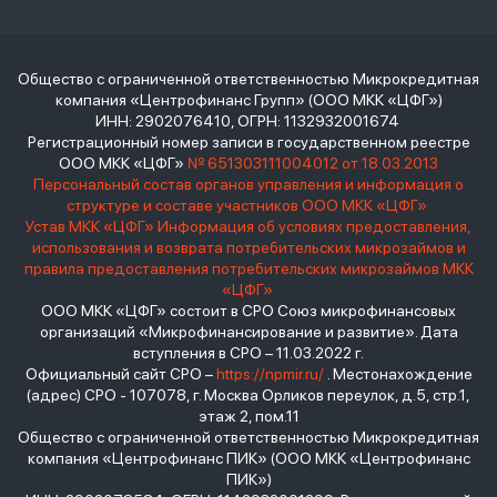
Общество с ограниченной ответственностью Микрокредитная
компания «Центрофинанс Групп» (ООО МКК «ЦФГ»)
ИНН: 2902076410, ОГРН: 1132932001674
Регистрационный номер записи в государственном реестре
ООО МКК «ЦФГ»
№ 651303111004012 от 18.03.2013
Персональный состав органов управления и информация о
структуре и составе участников ООО МКК «ЦФГ»
Устав МКК «ЦФГ»
Информация об условиях предоставления,
использования и возврата потребительских микрозаймов и
правила предоставления потребительских микрозаймов МКК
«ЦФГ»
ООО МКК «ЦФГ» состоит в СРО Союз микрофинансовых
организаций «Микрофинансирование и развитие». Дата
вступления в СРО – 11.03.2022 г.
Официальный сайт СРО –
https://npmir.ru/
. Местонахождение
(адрес) СРО - 107078, г. Москва Орликов переулок, д.5, стр.1,
этаж 2, пом.11
Общество с ограниченной ответственностью Микрокредитная
компания «Центрофинанс ПИК» (ООО МКК «Центрофинанс
ПИК»)