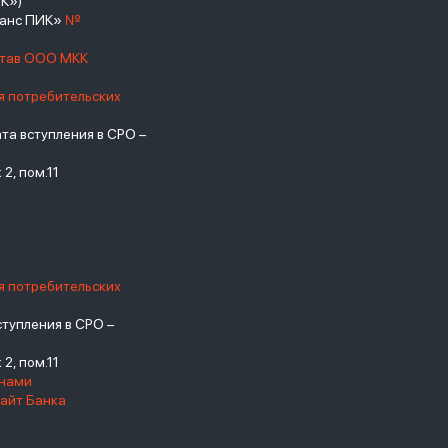
К»)
нанс ПИК»
№
став ООО МКК
я потребительских
а вступления в СРО –
взять займ - <a
2, пом.11
href="https://viruchay.ru">выручай</a>
- маркетплейс финансов
я потребительских
тупления в СРО –
2, пом.11
енами
айт Банка