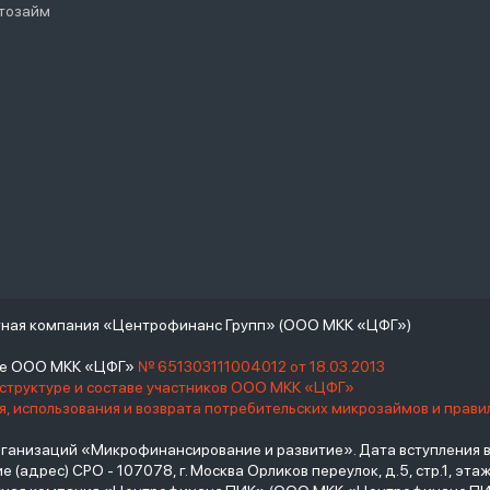
тозайм
тная компания «Центрофинанс Групп» (ООО МКК «ЦФГ»)
тре ООО МКК «ЦФГ»
№ 651303111004012 от 18.03.2013
 структуре и составе участников ООО МКК «ЦФГ»
, использования и возврата потребительских микрозаймов и прав
низаций «Микрофинансирование и развитие». Дата вступления в С
(адрес) СРО - 107078, г. Москва Орликов переулок, д.5, стр.1, этаж 