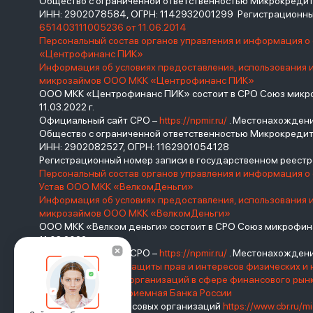
Общество с ограниченной ответственностью Микрокред
ИНН: 2902078584, ОГРН: 1142932001299 Регистрационны
651403111005236 от 11.06.2014
Персональный состав органов управления и информация 
«Центрофинанс ПИК»
Информация об условиях предоставления, использования 
микрозаймов ООО МКК «Центрофинанс ПИК»
ООО МКК «Центрофинанс ПИК» состоит в СРО Союз микроф
11.03.2022 г.
Официальный сайт СРО –
https://npmir.ru/
. Местонахождение 
Общество с ограниченной ответственностью Микрокреди
ИНН: 2902082527, ОГРН: 1162901054128
Регистрационный номер записи в государственном реес
Персональный состав органов управления и информация о
Устав ООО МКК «ВелкомДеньги»
Информация об условиях предоставления, использования 
микрозаймов ООО МКК «ВелкомДеньги»
ООО МКК «Велком деньги» состоит в СРО Союз микрофина
11.03.2022 г.
Официальный сайт СРО –
https://npmir.ru/
. Местонахождение 
Базовый стандарт защиты прав и интересов физических и 
саморегулируемых организаций в сфере финансового ры
России
Интернет-приемная Банка России
Реестр микрофинансовых организаций
https://www.cbr.ru/mi