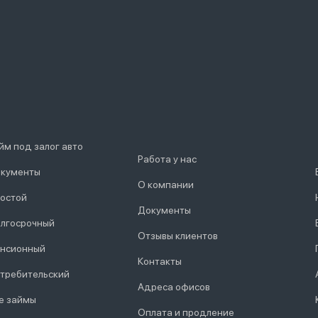
йм под залог авто
Работа у нас
кументы
О компании
остой
Документы
лгосрочный
Отзывы клиентов
нсионный
Контакты
требительский
Адреса офисов
е займы
Оплата и продление