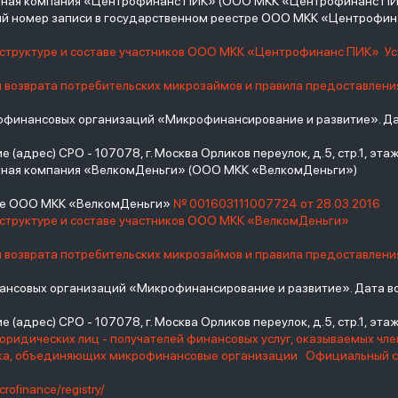
итная компания «Центрофинанс ПИК» (ООО МКК «Центрофинанс ПИ
й номер записи в государственном реестре ООО МКК «Центрофи
о структуре и составе участников ООО МКК «Центрофинанс ПИК»
У
и возврата потребительских микрозаймов и правила предоставлени
инансовых организаций «Микрофинансирование и развитие». Дат
(адрес) СРО - 107078, г. Москва Орликов переулок, д.5, стр.1, этаж 
тная компания «ВелкомДеньги» (ООО МКК «ВелкомДеньги»)
тре ООО МКК «ВелкомДеньги»
№ 001603111007724 от 28.03.2016
 структуре и составе участников ООО МКК «ВелкомДеньги»
и возврата потребительских микрозаймов и правила предоставлени
нсовых организаций «Микрофинансирование и развитие». Дата вс
(адрес) СРО - 107078, г. Москва Орликов переулок, д.5, стр.1, этаж 
юридических лиц - получателей финансовых услуг, оказываемых чл
нка, объединяющих микрофинансовые организации
Официальный с
crofinance/registry/