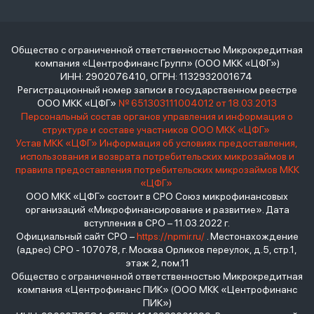
Общество с ограниченной ответственностью Микрокредитная
компания «Центрофинанс Групп» (ООО МКК «ЦФГ»)
ИНН: 2902076410, ОГРН: 1132932001674
Регистрационный номер записи в государственном реестре
ООО МКК «ЦФГ»
№ 651303111004012 от 18.03.2013
Персональный состав органов управления и информация о
структуре и составе участников ООО МКК «ЦФГ»
Устав МКК «ЦФГ»
Информация об условиях предоставления,
использования и возврата потребительских микрозаймов и
правила предоставления потребительских микрозаймов МКК
«ЦФГ»
ООО МКК «ЦФГ» состоит в СРО Союз микрофинансовых
организаций «Микрофинансирование и развитие». Дата
вступления в СРО – 11.03.2022 г.
Официальный сайт СРО –
https://npmir.ru/
. Местонахождение
(адрес) СРО - 107078, г. Москва Орликов переулок, д.5, стр.1,
этаж 2, пом.11
Общество с ограниченной ответственностью Микрокредитная
компания «Центрофинанс ПИК» (ООО МКК «Центрофинанс
ПИК»)