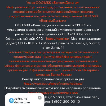
Устав ООО МКК «ВелкомДеньги»
Информация об условиях предоставления, использования и
возврата потребительских микрозаймов и правила
предоставления потребительских микрозаймов ООО МКК
«ВелкомДеньги»
ООО МКК «Велком деньги» состоит в СРО Союз
микрофинансовых организаций «Микрофинансирование и
развитие». Дата вступления в СРО – 11.03.2022 г.
Официальный сайт СРО –
https://npmir.ru/
. Местонахождение
(адрес) СРО - 107078, г. Москва Орликов переулок, д.5, стр.1,
этаж 2, пом.11
Базовый стандарт защиты прав и интересов физических и
юридических лиц - получателей финансовых услуг,
оказываемых членами саморегулируемых организаций в
сфере финансового рынка, объединяющих микрофинансовые
организации
Официальный сайт Банка России
Интернет-
приемная Банка России
Реестр микрофинансовых организаций
https://www.cbr.ru/microfinance/registry/
Потребитель финансовых услуг вправе направить обращение
финансовому уполномоченному
Место нахождения: 119017, г. Москва, Старомонетный пер.,
Займы по
дом 3 Телефон: 8 (800) 200-00-10
биометрии