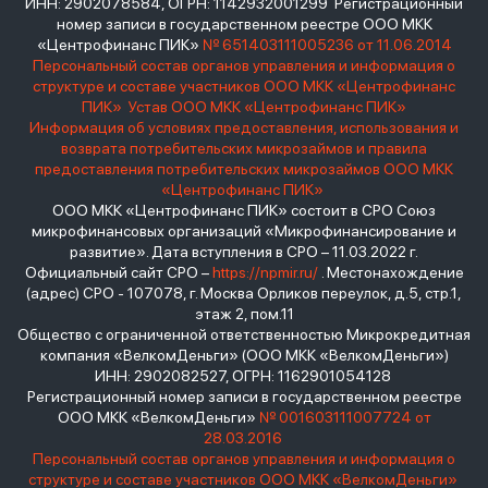
ИНН: 2902078584, ОГРН: 1142932001299 Регистрационный
номер записи в государственном реестре ООО МКК
«Центрофинанс ПИК»
№ 651403111005236 от 11.06.2014
Персональный состав органов управления и информация о
структуре и составе участников ООО МКК «Центрофинанс
ПИК»
Устав ООО МКК «Центрофинанс ПИК»
Информация об условиях предоставления, использования и
возврата потребительских микрозаймов и правила
предоставления потребительских микрозаймов ООО МКК
«Центрофинанс ПИК»
ООО МКК «Центрофинанс ПИК» состоит в СРО Союз
микрофинансовых организаций «Микрофинансирование и
развитие». Дата вступления в СРО – 11.03.2022 г.
Официальный сайт СРО –
https://npmir.ru/
. Местонахождение
(адрес) СРО - 107078, г. Москва Орликов переулок, д.5, стр.1,
этаж 2, пом.11
Общество с ограниченной ответственностью Микрокредитная
компания «ВелкомДеньги» (ООО МКК «ВелкомДеньги»)
ИНН: 2902082527, ОГРН: 1162901054128
Регистрационный номер записи в государственном реестре
ООО МКК «ВелкомДеньги»
№ 001603111007724 от
28.03.2016
Персональный состав органов управления и информация о
структуре и составе участников ООО МКК «ВелкомДеньги»