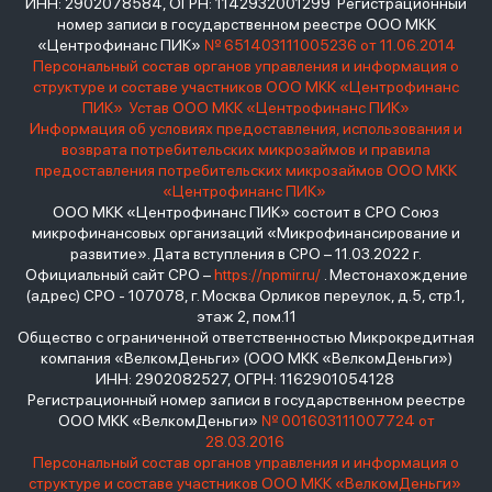
ИНН: 2902078584, ОГРН: 1142932001299 Регистрационный
номер записи в государственном реестре ООО МКК
«Центрофинанс ПИК»
№ 651403111005236 от 11.06.2014
Персональный состав органов управления и информация о
структуре и составе участников ООО МКК «Центрофинанс
ПИК»
Устав ООО МКК «Центрофинанс ПИК»
Информация об условиях предоставления, использования и
возврата потребительских микрозаймов и правила
предоставления потребительских микрозаймов ООО МКК
«Центрофинанс ПИК»
ООО МКК «Центрофинанс ПИК» состоит в СРО Союз
микрофинансовых организаций «Микрофинансирование и
развитие». Дата вступления в СРО – 11.03.2022 г.
Официальный сайт СРО –
https://npmir.ru/
. Местонахождение
(адрес) СРО - 107078, г. Москва Орликов переулок, д.5, стр.1,
этаж 2, пом.11
Общество с ограниченной ответственностью Микрокредитная
компания «ВелкомДеньги» (ООО МКК «ВелкомДеньги»)
ИНН: 2902082527, ОГРН: 1162901054128
Регистрационный номер записи в государственном реестре
ООО МКК «ВелкомДеньги»
№ 001603111007724 от
28.03.2016
Персональный состав органов управления и информация о
структуре и составе участников ООО МКК «ВелкомДеньги»