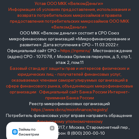
Устав ООО МКК «ВелкомДеньги»
Информация об условиях предоставления, использования и
возврата потребительских микрозаймов и правила
предоставления потребительских микрозаймов ООО МКК
«ВелкомДеньги»
ООО МКК «Велком деньги» состоит в СРО Союз
микрофинансовых организаций «Микрофинансирование и
развитие». Дата вступления в СРО – 11.03.2022 г.
Официальный сайт СРО –
https://npmir.ru/
. Местонахождение
(адрес) СРО - 107078, г. Москва Орликов переулок, д.5, стр.1,
этаж 2, пом.11
Базовый стандарт защиты прав и интересов физических и
юридических лиц - получателей финансовых услуг,
оказываемых членами саморегулируемых организаций в
сфере финансового рынка, объединяющих микрофинансовые
организации
Официальный сайт Банка России
Интернет-
приемная Банка России
Реестр микрофинансовых организаций
https://www.cbr.ru/microfinance/registry/
Потребитель финансовых услуг вправе направить обращение
финансовому уполномоченному
Место нахождения: 119017, г. Москва, Старомонетный пер.,
Займы по
дом 3 Телефон: 8 (800) 200-00-10
биометрии