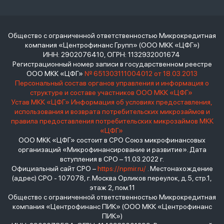
Общество с ограниченной ответственностью Микрокредитная
компания «Центрофинанс Групп» (ООО МКК «ЦФГ»)
ИНН: 2902076410, ОГРН: 1132932001674
Регистрационный номер записи в государственном реестре
ООО МКК «ЦФГ»
№ 651303111004012 от 18.03.2013
Персональный состав органов управления и информация о
структуре и составе участников ООО МКК «ЦФГ»
Устав МКК «ЦФГ»
Информация об условиях предоставления,
использования и возврата потребительских микрозаймов и
правила предоставления потребительских микрозаймов МКК
«ЦФГ»
ООО МКК «ЦФГ» состоит в СРО Союз микрофинансовых
организаций «Микрофинансирование и развитие». Дата
вступления в СРО – 11.03.2022 г.
Официальный сайт СРО –
https://npmir.ru/
. Местонахождение
(адрес) СРО - 107078, г. Москва Орликов переулок, д.5, стр.1,
этаж 2, пом.11
Общество с ограниченной ответственностью Микрокредитная
компания «Центрофинанс ПИК» (ООО МКК «Центрофинанс
ПИК»)