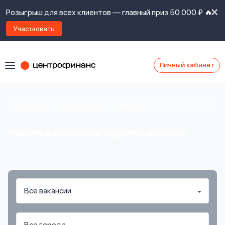
Розыгрыш для всех клиентов — главный приз 50 000 ₽ 🔥
Участвовать
Личный кабинет
Я
согласен(а)
на
Я
Вакансии
Все вакансии
Каменка
ознакомлен
Наши
с
контакты
правилами
Работа в компании «Центрофинанс»
предоставления
займов
,
политикой
Ок
Ок
сайта
,
даю
согласие
на
обработку
Задать
личных