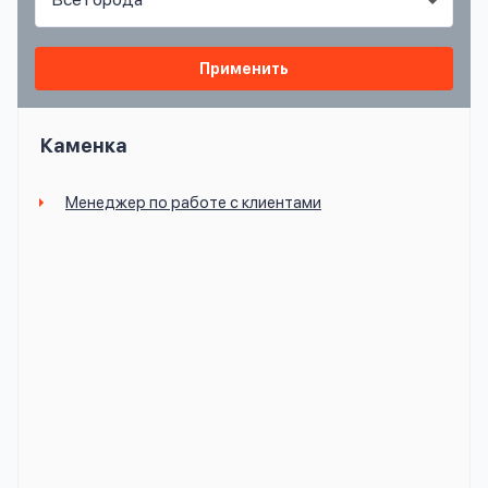
вопрос
данных
Применить
Каменка
Менеджер по работе с клиентами
Ответы
Оформить заявку
на
вопросы
Войти под другим номером