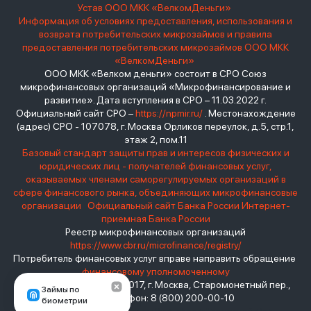
Устав ООО МКК «ВелкомДеньги»
Информация об условиях предоставления, использования и
возврата потребительских микрозаймов и правила
предоставления потребительских микрозаймов ООО МКК
«ВелкомДеньги»
ООО МКК «Велком деньги» состоит в СРО Союз
микрофинансовых организаций «Микрофинансирование и
развитие». Дата вступления в СРО – 11.03.2022 г.
Официальный сайт СРО –
https://npmir.ru/
. Местонахождение
(адрес) СРО - 107078, г. Москва Орликов переулок, д.5, стр.1,
этаж 2, пом.11
Базовый стандарт защиты прав и интересов физических и
юридических лиц - получателей финансовых услуг,
оказываемых членами саморегулируемых организаций в
сфере финансового рынка, объединяющих микрофинансовые
организации
Официальный сайт Банка России
Интернет-
приемная Банка России
Реестр микрофинансовых организаций
https://www.cbr.ru/microfinance/registry/
Потребитель финансовых услуг вправе направить обращение
финансовому уполномоченному
Место нахождения: 119017, г. Москва, Старомонетный пер.,
Займы по
дом 3 Телефон: 8 (800) 200-00-10
биометрии