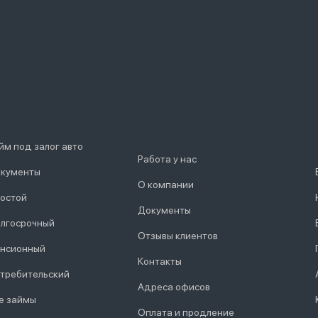
йм под залог авто
Работа у нас
кументы
О компании
остой
Документы
лгосрочный
Отзывы клиентов
нсионный
Контакты
требительский
Адреса офисов
е займы
Оплата и продление