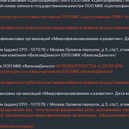
итная компания «Центрофинанс ПИК» (ООО МКК «Центрофинанс ПИ
й номер записи в государственном реестре ООО МКК «Центрофи
о структуре и составе участников ООО МКК «Центрофинанс ПИК»
У
и возврата потребительских микрозаймов и правила предоставлени
инансовых организаций «Микрофинансирование и развитие». Дат
(адрес) СРО - 107078, г. Москва Орликов переулок, д.5, стр.1, этаж 
тная компания «ВелкомДеньги» (ООО МКК «ВелкомДеньги»)
тре ООО МКК «ВелкомДеньги»
№ 001603111007724 от 28.03.2016
 структуре и составе участников ООО МКК «ВелкомДеньги»
и возврата потребительских микрозаймов и правила предоставлени
нсовых организаций «Микрофинансирование и развитие». Дата вс
(адрес) СРО - 107078, г. Москва Орликов переулок, д.5, стр.1, этаж 
юридических лиц - получателей финансовых услуг, оказываемых чл
нка, объединяющих микрофинансовые организации
Официальный с
crofinance/registry/