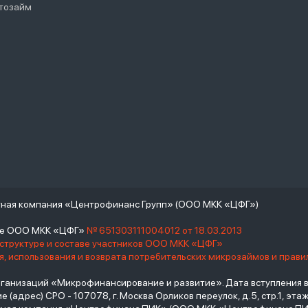
тозайм
тная компания «Центрофинанс Групп» (ООО МКК «ЦФГ»)
тре ООО МКК «ЦФГ»
№ 651303111004012 от 18.03.2013
 структуре и составе участников ООО МКК «ЦФГ»
, использования и возврата потребительских микрозаймов и прав
низаций «Микрофинансирование и развитие». Дата вступления в С
(адрес) СРО - 107078, г. Москва Орликов переулок, д.5, стр.1, этаж 