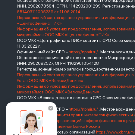
Общество с ограниченной ответственностью Микрокред
ИНН: 2902078584, ОГРН: 1142932001299 Регистрационны
651403111005236 от 11.06.2014
Персональный состав органов управления и информация 
«Центрофинанс ПИК»
Информация об условиях предоставления, использования 
микрозаймов ООО МКК «Центрофинанс ПИК»
ООО МКК «Центрофинанс ПИК» состоит в СРО Союз микроф
11.03.2022 г.
Официальный сайт СРО –
https://npmir.ru/
. Местонахождение 
Общество с ограниченной ответственностью Микрокреди
ИНН: 2902082527, ОГРН: 1162901054128
Регистрационный номер записи в государственном реес
Персональный состав органов управления и информация о
Устав ООО МКК «ВелкомДеньги»
Информация об условиях предоставления, использования 
микрозаймов ООО МКК «ВелкомДеньги»
ООО МКК «Велком деньги» состоит в СРО Союз микрофина
11.03.2022 г.
Официальный сайт СРО –
https://npmir.ru/
. Местонахождение 
Базовый стандарт защиты прав и интересов физических и 
саморегулируемых организаций в сфере финансового ры
России
Интернет-приемная Банка России
Реестр микрофинансовых организаций
https://www.cbr.ru/mi