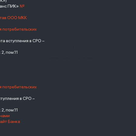
К»)
нанс ПИК»
№
став ООО МКК
я потребительских
а вступления в СРО –
взять займ - <a
2, пом.11
href="https://viruchay.ru">выручай</a>
- маркетплейс финансов
я потребительских
тупления в СРО –
2, пом.11
енами
айт Банка