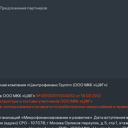
 Предложения партнеров
тная компания «Центрофинанс Групп» (ООО МКК «ЦФГ»)
тре ООО МКК «ЦФГ»
№ 651303111004012 от 18.03.2013
 структуре и составе участников ООО МКК «ЦФГ»
, использования и возврата потребительских микрозаймов и прав
низаций «Микрофинансирование и развитие». Дата вступления в С
(адрес) СРО - 107078, г. Москва Орликов переулок, д.5, стр.1, этаж 