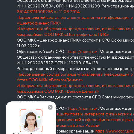
Общество с ограниченной ответственностью Микрокред
ИНН: 2902078584, ОГРН: 1142932001299 Регистрационны
651403111005236 от 11.06.2014
Персональный состав органов управления и информация 
«Центрофинанс ПИК»
Информация об условиях предоставления, использования 
микрозаймов ООО МКК «Центрофинанс ПИК»
ООО МКК «Центрофинанс ПИК» состоит в СРО Союз микроф
11.03.2022 г.
Официальный сайт СРО –
https://npmir.ru/
. Местонахождение 
Общество с ограниченной ответственностью Микрокреди
ИНН: 2902082527, ОГРН: 1162901054128
Регистрационный номер записи в государственном реес
Персональный состав органов управления и информация о
Устав ООО МКК «ВелкомДеньги»
Информация об условиях предоставления, использования 
микрозаймов ООО МКК «ВелкомДеньги»
ООО МКК «Велком деньги» состоит в СРО Союз микрофина
11.03.2022 г.
Официальный сайт СРО –
https://npmir.ru/
. Местонахождение 
Базовый стандарт защиты прав и интересов физических и 
саморегулируемых организаций в сфере финансового ры
России
Интернет-приемная Банка России
Реестр микрофинансовых организаций
https://www.cbr.ru/mi