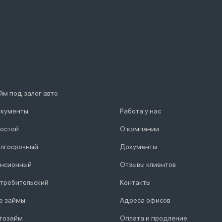
йм под залог авто
кументы
Работа у нас
остой
О компании
лгосрочный
Документы
нсионный
Отзывы клиентов
требительский
Контакты
е займы
Адреса офисов
тозайм
Оплата и продление