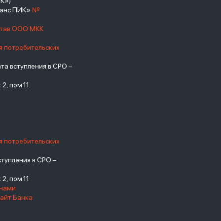
К»)
нанс ПИК»
№
став ООО МКК
я потребительских
а вступления в СРО –
взять займ - <a
2, пом.11
href="https://viruchay.ru">выручай</a>
- маркетплейс финансов
я потребительских
тупления в СРО –
2, пом.11
енами
айт Банка