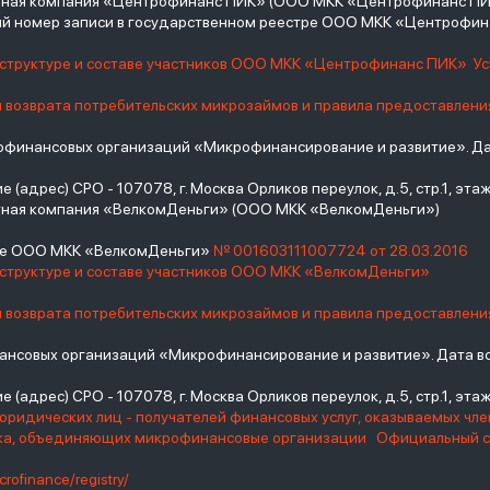
итная компания «Центрофинанс ПИК» (ООО МКК «Центрофинанс ПИ
й номер записи в государственном реестре ООО МКК «Центрофи
о структуре и составе участников ООО МКК «Центрофинанс ПИК»
У
и возврата потребительских микрозаймов и правила предоставлени
инансовых организаций «Микрофинансирование и развитие». Дат
(адрес) СРО - 107078, г. Москва Орликов переулок, д.5, стр.1, этаж 
тная компания «ВелкомДеньги» (ООО МКК «ВелкомДеньги»)
тре ООО МКК «ВелкомДеньги»
№ 001603111007724 от 28.03.2016
 структуре и составе участников ООО МКК «ВелкомДеньги»
и возврата потребительских микрозаймов и правила предоставлени
нсовых организаций «Микрофинансирование и развитие». Дата вс
(адрес) СРО - 107078, г. Москва Орликов переулок, д.5, стр.1, этаж 
юридических лиц - получателей финансовых услуг, оказываемых чл
нка, объединяющих микрофинансовые организации
Официальный с
crofinance/registry/