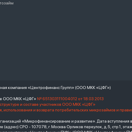
тозайм
тная компания «Центрофинанс Групп» (ООО МКК «ЦФГ»)
тре ООО МКК «ЦФГ»
№ 651303111004012 от 18.03.2013
 структуре и составе участников ООО МКК «ЦФГ»
, использования и возврата потребительских микрозаймов и прав
низаций «Микрофинансирование и развитие». Дата вступления в С
(адрес) СРО - 107078, г. Москва Орликов переулок, д.5, стр.1, этаж 