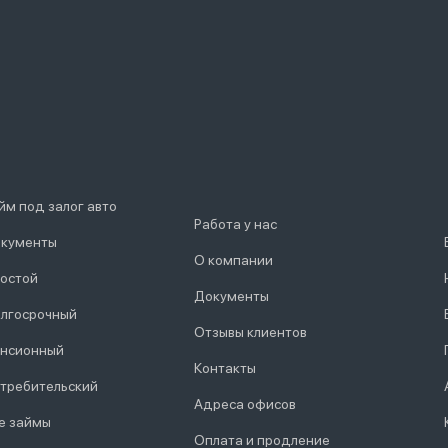
йм под залог авто
Работа у нас
кументы
О компании
остой
Документы
лгосрочный
Отзывы клиентов
нсионный
Контакты
требительский
Адреса офисов
е займы
Оплата и продление