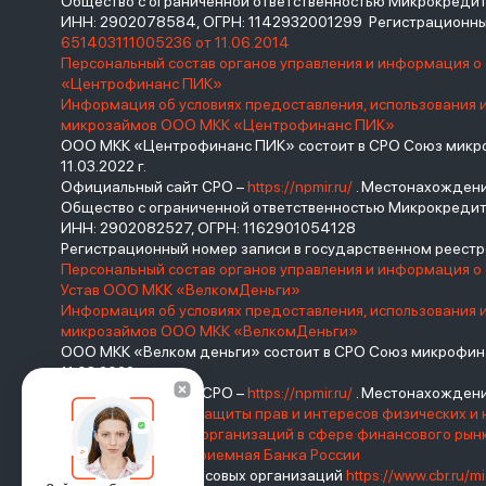
Общество с ограниченной ответственностью Микрокред
ИНН: 2902078584, ОГРН: 1142932001299 Регистрационны
651403111005236 от 11.06.2014
Персональный состав органов управления и информация 
«Центрофинанс ПИК»
Информация об условиях предоставления, использования 
микрозаймов ООО МКК «Центрофинанс ПИК»
ООО МКК «Центрофинанс ПИК» состоит в СРО Союз микроф
11.03.2022 г.
Официальный сайт СРО –
https://npmir.ru/
. Местонахождение 
Общество с ограниченной ответственностью Микрокреди
ИНН: 2902082527, ОГРН: 1162901054128
Регистрационный номер записи в государственном реес
Персональный состав органов управления и информация о
Устав ООО МКК «ВелкомДеньги»
Информация об условиях предоставления, использования 
микрозаймов ООО МКК «ВелкомДеньги»
ООО МКК «Велком деньги» состоит в СРО Союз микрофина
11.03.2022 г.
Официальный сайт СРО –
https://npmir.ru/
. Местонахождение 
Базовый стандарт защиты прав и интересов физических и 
саморегулируемых организаций в сфере финансового ры
России
Интернет-приемная Банка России
Реестр микрофинансовых организаций
https://www.cbr.ru/mi