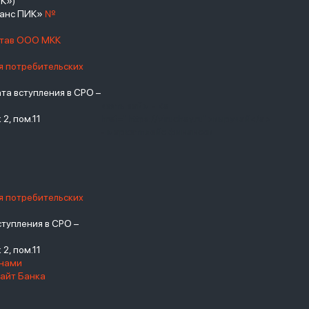
К»)
нанс ПИК»
№
став ООО МКК
я потребительских
а вступления в СРО –
взять займ - <a
2, пом.11
href="https://viruchay.ru">выручай</a>
- маркетплейс финансов
я потребительских
тупления в СРО –
2, пом.11
енами
айт Банка