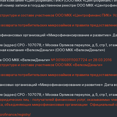
итная компания «Центрофинанс ПИК» (ООО МКК «Центрофинанс ПИ
й номер записи в государственном реестре ООО МКК «Центрофи
о структуре и составе участников ООО МКК «Центрофинанс ПИК»
У
и возврата потребительских микрозаймов и правила предоставлени
инансовых организаций «Микрофинансирование и развитие». Дат
(адрес) СРО - 107078, г. Москва Орликов переулок, д.5, стр.1, этаж 
тная компания «ВелкомДеньги» (ООО МКК «ВелкомДеньги»)
тре ООО МКК «ВелкомДеньги»
№ 001603111007724 от 28.03.2016
 структуре и составе участников ООО МКК «ВелкомДеньги»
и возврата потребительских микрозаймов и правила предоставлени
нсовых организаций «Микрофинансирование и развитие». Дата вс
(адрес) СРО - 107078, г. Москва Орликов переулок, д.5, стр.1, этаж 
юридических лиц - получателей финансовых услуг, оказываемых чл
нка, объединяющих микрофинансовые организации
Официальный с
crofinance/registry/