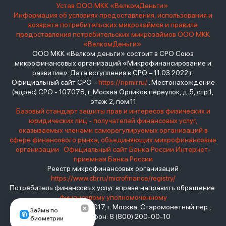
Устав ООО МКК «ВелкомДеньги»
Информация об условиях предоставления, использования и
возврата потребительских микрозаймов и правила
предоставления потребительских микрозаймов ООО МКК
«ВелкомДеньги»
ООО МКК «Велком деньги» состоит в СРО Союз
микрофинансовых организаций «Микрофинансирование и
развитие». Дата вступления в СРО – 11.03.2022 г.
Официальный сайт СРО –
https://npmir.ru/
. Местонахождение
(адрес) СРО - 107078, г. Москва Орликов переулок, д.5, стр.1,
этаж 2, пом.11
Базовый стандарт защиты прав и интересов физических и
юридических лиц - получателей финансовых услуг,
оказываемых членами саморегулируемых организаций в
сфере финансового рынка, объединяющих микрофинансовые
организации
Официальный сайт Банка России
Интернет-
приемная Банка России
Реестр микрофинансовых организаций
https://www.cbr.ru/microfinance/registry/
Потребитель финансовых услуг вправе направить обращение
финансовому уполномоченному
Место нахождения: 119017, г. Москва, Старомонетный пер.,
Займы по
дом 3 Телефон: 8 (800) 200-00-10
биометрии