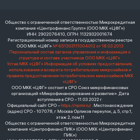
Общество с ограниченной ответственностью Микрокредитная
компания «Центрофинанс Групп» (ООО МКК «ЦФГ»)
ИНН: 2902076410, ОГРН: 1132932001674
Регистрационный номер записи в государственном реестре
ООО МКК «ЦФГ»
№ 651303111004012 от 18.03.2013
Персональный состав органов управления и информация о
структуре и составе участников ООО МКК «ЦФГ»
Устав МКК «ЦФГ»
Информация об условиях предоставления,
использования и возврата потребительских микрозаймов и
правила предоставления потребительских микрозаймов МКК
«ЦФГ»
ООО МКК «ЦФГ» состоит в СРО Союз микрофинансовых
организаций «Микрофинансирование и развитие». Дата
вступления в СРО – 11.03.2022 г.
Официальный сайт СРО –
https://npmir.ru/
. Местонахождение
(адрес) СРО - 107078, г. Москва Орликов переулок, д.5, стр.1,
этаж 2, пом.11
Общество с ограниченной ответственностью Микрокредитная
компания «Центрофинанс ПИК» (ООО МКК «Центрофинанс
ПИК»)