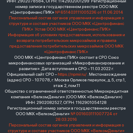
ИНН: 2902078584, ОГРН: 1142932001299 Регистрационный
номер записи в государственном реестре ООО МКК
«Центрофинанс ПИК»
№ 651403111005236 от 11.06.2014
Персональный состав органов управления и информация о
структуре и составе участников ООО МКК «Центрофинанс
ПИК»
Устав ООО МКК «Центрофинанс ПИК»
Информация об условиях предоставления, использования и
возврата потребительских микрозаймов и правила
предоставления потребительских микрозаймов ООО МКК
«Центрофинанс ПИК»
ООО МКК «Центрофинанс ПИК» состоит в СРО Союз
микрофинансовых организаций «Микрофинансирование и
развитие». Дата вступления в СРО – 11.03.2022 г.
Официальный сайт СРО –
https://npmir.ru/
. Местонахождение
(адрес) СРО - 107078, г. Москва Орликов переулок, д.5, стр.1,
этаж 2, пом.11
Общество с ограниченной ответственностью Микрокредитная
компания «ВелкомДеньги» (ООО МКК «ВелкомДеньги»)
ИНН: 2902082527, ОГРН: 1162901054128
Регистрационный номер записи в государственном реестре
ООО МКК «ВелкомДеньги»
№ 001603111007724 от
28.03.2016
Персональный состав органов управления и информация о
структуре и составе участников ООО МКК «ВелкомДеньги»