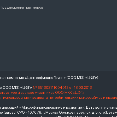
 Предложения партнеров
тная компания «Центрофинанс Групп» (ООО МКК «ЦФГ»)
тре ООО МКК «ЦФГ»
№ 651303111004012 от 18.03.2013
 структуре и составе участников ООО МКК «ЦФГ»
, использования и возврата потребительских микрозаймов и прав
низаций «Микрофинансирование и развитие». Дата вступления в С
(адрес) СРО - 107078, г. Москва Орликов переулок, д.5, стр.1, этаж 