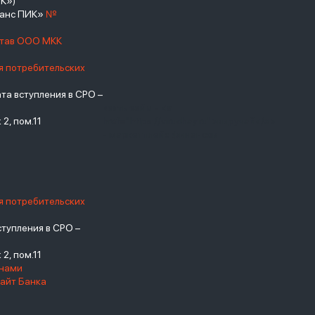
К»)
нанс ПИК»
№
став ООО МКК
я потребительских
а вступления в СРО –
взять займ - <a
2, пом.11
href="https://viruchay.ru">выручай</a>
- маркетплейс финансов
я потребительских
тупления в СРО –
2, пом.11
енами
айт Банка