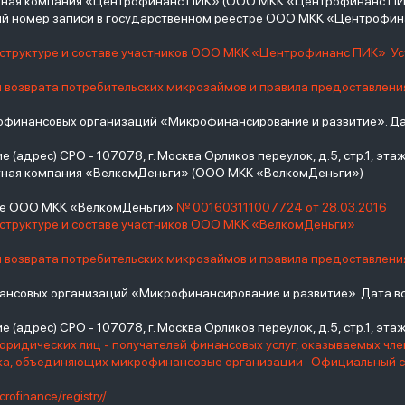
итная компания «Центрофинанс ПИК» (ООО МКК «Центрофинанс ПИ
й номер записи в государственном реестре ООО МКК «Центрофи
о структуре и составе участников ООО МКК «Центрофинанс ПИК»
У
и возврата потребительских микрозаймов и правила предоставлени
инансовых организаций «Микрофинансирование и развитие». Дат
(адрес) СРО - 107078, г. Москва Орликов переулок, д.5, стр.1, этаж 
тная компания «ВелкомДеньги» (ООО МКК «ВелкомДеньги»)
тре ООО МКК «ВелкомДеньги»
№ 001603111007724 от 28.03.2016
 структуре и составе участников ООО МКК «ВелкомДеньги»
и возврата потребительских микрозаймов и правила предоставлени
нсовых организаций «Микрофинансирование и развитие». Дата вс
(адрес) СРО - 107078, г. Москва Орликов переулок, д.5, стр.1, этаж 
юридических лиц - получателей финансовых услуг, оказываемых чл
нка, объединяющих микрофинансовые организации
Официальный с
crofinance/registry/