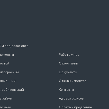
йм под залог авто
кументы
Работа у нас
остой
О компании
лгосрочный
Документы
нсионный
Отзывы клиентов
требительский
Контакты
е займы
Адреса офисов
тозайм
Оплата и продление