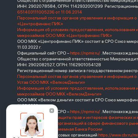
Общество с ограниченной ответственностью Микрокред
ИНН: 2902078584, ОГРН: 1142932001299 Регистрационны
651403111005236 от 11.06.2014
Персональный состав органов управления и информация 
«Центрофинанс ПИК»
Информация об условиях предоставления, использования 
микрозаймов ООО МКК «Центрофинанс ПИК»
ООО МКК «Центрофинанс ПИК» состоит в СРО Союз микроф
11.03.2022 г.
Официальный сайт СРО –
https://npmir.ru/
. Местонахождение 
Общество с ограниченной ответственностью Микрокреди
ИНН: 2902082527, ОГРН: 1162901054128
Регистрационный номер записи в государственном реес
Персональный состав органов управления и информация о
Устав ООО МКК «ВелкомДеньги»
Информация об условиях предоставления, использования 
микрозаймов ООО МКК «ВелкомДеньги»
ООО МКК «Велком деньги» состоит в СРО Союз микрофина
11.03.2022 г.
Официальный сайт СРО –
https://npmir.ru/
. Местонахождение 
Базовый стандарт защиты прав и интересов физических и 
саморегулируемых организаций в сфере финансового ры
России
Интернет-приемная Банка России
Реестр микрофинансовых организаций
https://www.cbr.ru/mi