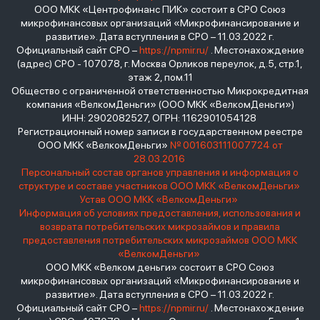
ООО МКК «Центрофинанс ПИК» состоит в СРО Союз
микрофинансовых организаций «Микрофинансирование и
развитие». Дата вступления в СРО – 11.03.2022 г.
Официальный сайт СРО –
https://npmir.ru/
. Местонахождение
(адрес) СРО - 107078, г. Москва Орликов переулок, д.5, стр.1,
этаж 2, пом.11
Общество с ограниченной ответственностью Микрокредитная
компания «ВелкомДеньги» (ООО МКК «ВелкомДеньги»)
ИНН: 2902082527, ОГРН: 1162901054128
Регистрационный номер записи в государственном реестре
ООО МКК «ВелкомДеньги»
№ 001603111007724 от
28.03.2016
Персональный состав органов управления и информация о
структуре и составе участников ООО МКК «ВелкомДеньги»
Устав ООО МКК «ВелкомДеньги»
Информация об условиях предоставления, использования и
возврата потребительских микрозаймов и правила
предоставления потребительских микрозаймов ООО МКК
«ВелкомДеньги»
ООО МКК «Велком деньги» состоит в СРО Союз
микрофинансовых организаций «Микрофинансирование и
развитие». Дата вступления в СРО – 11.03.2022 г.
Официальный сайт СРО –
https://npmir.ru/
. Местонахождение