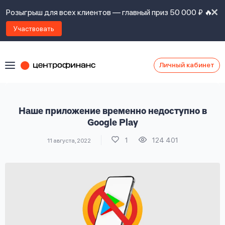
Розыгрыш для всех клиентов — главный приз 50 000 ₽ 🔥
Участвовать
Личный кабинет
Я
согласен(а)
на
Я
Наше приложение временно недоступно в
ознакомлен
Наши
с
Google Play
контакты
правилами
1
124 401
11 августа, 2022
предоставления
займов
,
политикой
Ок
Ок
сайта
,
даю
согласие
на
обработку
Задать
личных