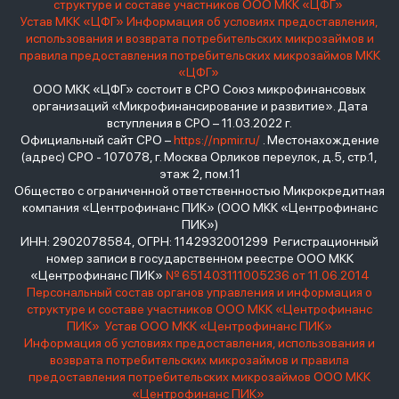
структуре и составе участников ООО МКК «ЦФГ»
Устав МКК «ЦФГ»
Информация об условиях предоставления,
использования и возврата потребительских микрозаймов и
правила предоставления потребительских микрозаймов МКК
«ЦФГ»
ООО МКК «ЦФГ» состоит в СРО Союз микрофинансовых
организаций «Микрофинансирование и развитие». Дата
вступления в СРО – 11.03.2022 г.
Официальный сайт СРО –
https://npmir.ru/
. Местонахождение
(адрес) СРО - 107078, г. Москва Орликов переулок, д.5, стр.1,
этаж 2, пом.11
Общество с ограниченной ответственностью Микрокредитная
компания «Центрофинанс ПИК» (ООО МКК «Центрофинанс
ПИК»)
ИНН: 2902078584, ОГРН: 1142932001299 Регистрационный
номер записи в государственном реестре ООО МКК
«Центрофинанс ПИК»
№ 651403111005236 от 11.06.2014
Персональный состав органов управления и информация о
структуре и составе участников ООО МКК «Центрофинанс
ПИК»
Устав ООО МКК «Центрофинанс ПИК»
Информация об условиях предоставления, использования и
возврата потребительских микрозаймов и правила
предоставления потребительских микрозаймов ООО МКК
«Центрофинанс ПИК»