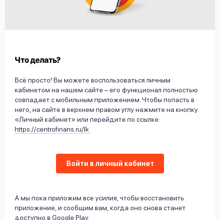
вопрос
данных
Что делать?
Всё просто! Вы можете воспользоваться личным
кабинетом на нашем сайте – его функционал полностью
Ответы
Оформить заявку
совпадает с мобильным приложением. Чтобы попасть в
на
него, на сайте в верхнем правом углу нажмите на кнопку
вопросы
«Личный кабинет» или перейдите по ссылке:
Войти под другим номером
https://centrofinans.ru/lk
Войти в личный кабинет
А мы пока приложим все усилия, чтобы восстановить
приложение, и сообщим вам, когда оно снова станет
доступно в Google Play.