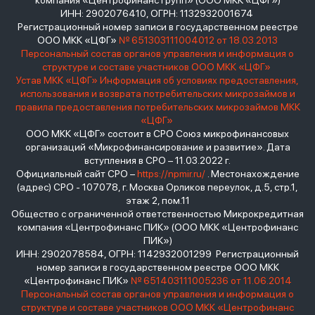
компания «Центрофинанс Групп» (ООО МКК «ЦФГ»)
ИНН: 2902076410, ОГРН: 1132932001674
Регистрационный номер записи в государственном реестре
ООО МКК «ЦФГ»
№ 651303111004012 от 18.03.2013
Персональный состав органов управления и информация о
структуре и составе участников ООО МКК «ЦФГ»
Устав МКК «ЦФГ»
Информация об условиях предоставления,
использования и возврата потребительских микрозаймов и
правила предоставления потребительских микрозаймов МКК
«ЦФГ»
ООО МКК «ЦФГ» состоит в СРО Союз микрофинансовых
организаций «Микрофинансирование и развитие». Дата
вступления в СРО – 11.03.2022 г.
Официальный сайт СРО –
https://npmir.ru/
. Местонахождение
(адрес) СРО - 107078, г. Москва Орликов переулок, д.5, стр.1,
этаж 2, пом.11
Общество с ограниченной ответственностью Микрокредитная
компания «Центрофинанс ПИК» (ООО МКК «Центрофинанс
ПИК»)
ИНН: 2902078584, ОГРН: 1142932001299 Регистрационный
номер записи в государственном реестре ООО МКК
«Центрофинанс ПИК»
№ 651403111005236 от 11.06.2014
Персональный состав органов управления и информация о
структуре и составе участников ООО МКК «Центрофинанс