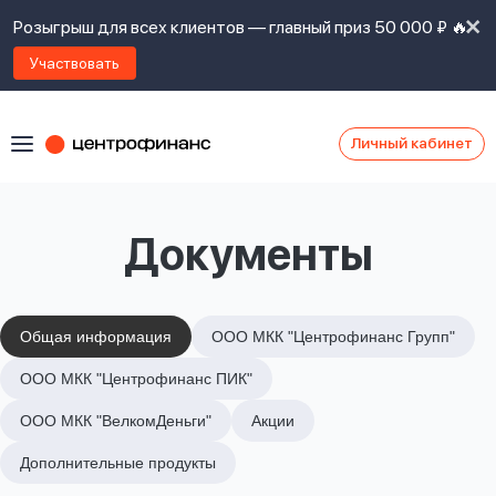
Розыгрыш для всех клиентов — главный приз 50 000 ₽ 🔥
Участвовать
Личный кабинет
Я
согласен(а)
на
Я
Документы
ознакомлен
Наши
с
контакты
правилами
предоставления
займов
,
Общая информация
ООО МКК "Центрофинанс Групп"
политикой
Ок
Ок
ООО МКК "Центрофинанс ПИК"
сайта
,
даю
ООО МКК "ВелкомДеньги"
Акции
согласие
на
Дополнительные продукты
обработку
Задать
личных