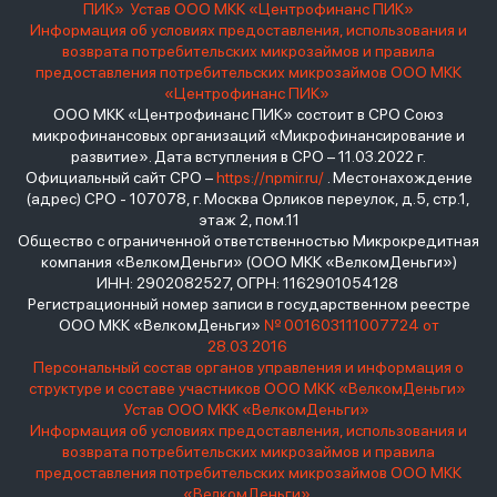
ПИК»
Устав ООО МКК «Центрофинанс ПИК»
Информация об условиях предоставления, использования и
возврата потребительских микрозаймов и правила
предоставления потребительских микрозаймов ООО МКК
«Центрофинанс ПИК»
ООО МКК «Центрофинанс ПИК» состоит в СРО Союз
микрофинансовых организаций «Микрофинансирование и
развитие». Дата вступления в СРО – 11.03.2022 г.
Официальный сайт СРО –
https://npmir.ru/
. Местонахождение
(адрес) СРО - 107078, г. Москва Орликов переулок, д.5, стр.1,
этаж 2, пом.11
Общество с ограниченной ответственностью Микрокредитная
компания «ВелкомДеньги» (ООО МКК «ВелкомДеньги»)
ИНН: 2902082527, ОГРН: 1162901054128
Регистрационный номер записи в государственном реестре
ООО МКК «ВелкомДеньги»
№ 001603111007724 от
28.03.2016
Персональный состав органов управления и информация о
структуре и составе участников ООО МКК «ВелкомДеньги»
Устав ООО МКК «ВелкомДеньги»
Информация об условиях предоставления, использования и
возврата потребительских микрозаймов и правила
предоставления потребительских микрозаймов ООО МКК
«ВелкомДеньги»