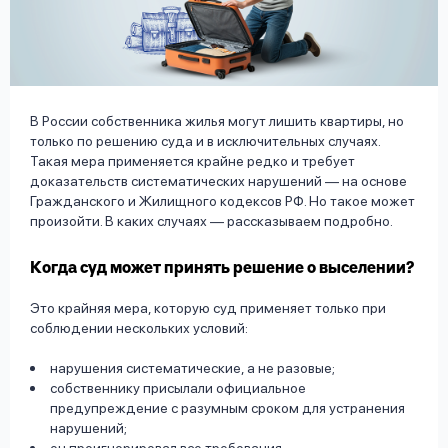
вопрос
данных
В России собственника жилья могут лишить квартиры, но
только по решению суда и в исключительных случаях.
Такая мера применяется крайне редко и требует
доказательств систематических нарушений — на основе
Ответы
Оформить заявку
Гражданского и Жилищного кодексов РФ. Но такое может
на
произойти. В каких случаях — рассказываем подробно.
вопросы
Войти под другим номером
Когда суд может принять решение о выселении?
Это крайняя мера, которую суд применяет только при
соблюдении нескольких условий:
нарушения систематические, а не разовые;
собственнику присылали официальное
предупреждение с разумным сроком для устранения
нарушений;