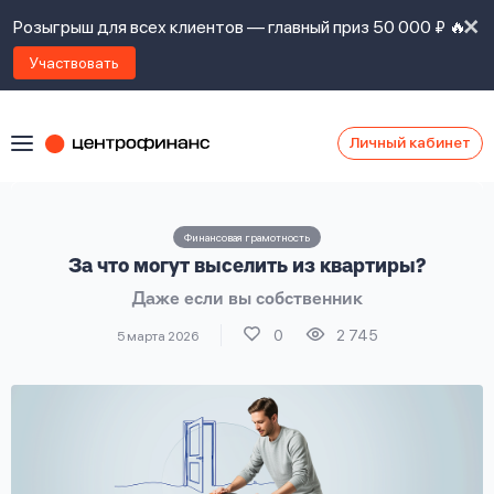
Розыгрыш для всех клиентов — главный приз 50 000 ₽ 🔥
Участвовать
Личный кабинет
Я
согласен(а)
на
Я
Финансовая грамотность
ознакомлен
Наши
За что могут выселить из квартиры?
с
контакты
правилами
Даже если вы собственник
предоставления
займов
,
0
2 745
5 марта 2026
политикой
Ок
Ок
сайта
,
даю
согласие
на
обработку
Задать
личных