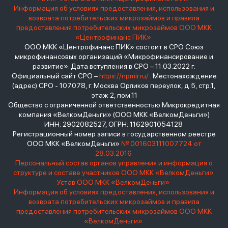
Информация об условиях предоставления, использования и
возврата потребительских микрозаймов и правила
предоставления потребительских микрозаймов ООО МКК
«Центрофинанс ПИК»
ООО МКК «Центрофинанс ПИК» состоит в СРО Союз
микрофинансовых организаций «Микрофинансирование и
развитие». Дата вступления в СРО – 11.03.2022 г.
Официальный сайт СРО –
https://npmir.ru/
. Местонахождение
(адрес) СРО - 107078, г. Москва Орликов переулок, д.5, стр.1,
этаж 2, пом.11
Общество с ограниченной ответственностью Микрокредитная
компания «ВелкомДеньги» (ООО МКК «ВелкомДеньги»)
ИНН: 2902082527, ОГРН: 1162901054128
Регистрационный номер записи в государственном реестре
ООО МКК «ВелкомДеньги»
№ 001603111007724 от
28.03.2016
Персональный состав органов управления и информация о
структуре и составе участников ООО МКК «ВелкомДеньги»
Устав ООО МКК «ВелкомДеньги»
Информация об условиях предоставления, использования и
возврата потребительских микрозаймов и правила
предоставления потребительских микрозаймов ООО МКК
«ВелкомДеньги»