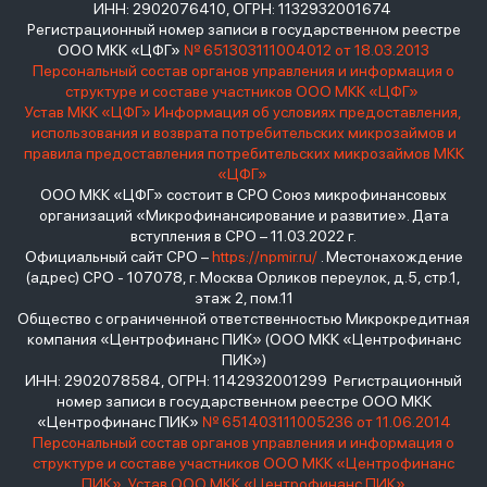
ИНН: 2902076410, ОГРН: 1132932001674
Регистрационный номер записи в государственном реестре
ООО МКК «ЦФГ»
№ 651303111004012 от 18.03.2013
Персональный состав органов управления и информация о
структуре и составе участников ООО МКК «ЦФГ»
Устав МКК «ЦФГ»
Информация об условиях предоставления,
использования и возврата потребительских микрозаймов и
правила предоставления потребительских микрозаймов МКК
«ЦФГ»
ООО МКК «ЦФГ» состоит в СРО Союз микрофинансовых
организаций «Микрофинансирование и развитие». Дата
вступления в СРО – 11.03.2022 г.
Официальный сайт СРО –
https://npmir.ru/
. Местонахождение
(адрес) СРО - 107078, г. Москва Орликов переулок, д.5, стр.1,
этаж 2, пом.11
Общество с ограниченной ответственностью Микрокредитная
компания «Центрофинанс ПИК» (ООО МКК «Центрофинанс
ПИК»)
ИНН: 2902078584, ОГРН: 1142932001299 Регистрационный
номер записи в государственном реестре ООО МКК
«Центрофинанс ПИК»
№ 651403111005236 от 11.06.2014
Персональный состав органов управления и информация о
структуре и составе участников ООО МКК «Центрофинанс
ПИК»
Устав ООО МКК «Центрофинанс ПИК»