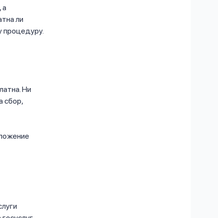
 а
атна ли
у процедуру.
латна. Ни
а сбор,
иложение
слуги
 госуслуг.