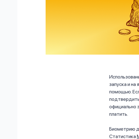
Использован
запуска и на
помощью. Есл
подтвердить 
официально з
платить.
Биометрию дл
Статистика