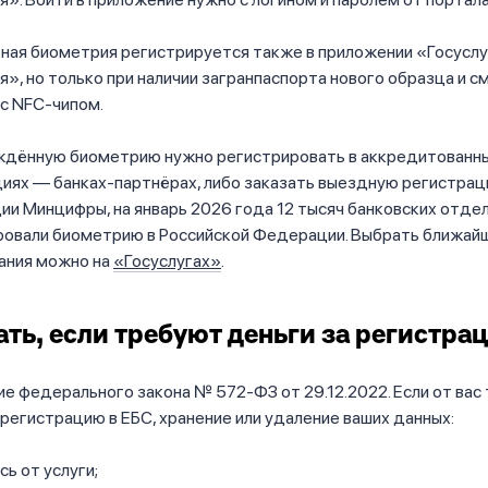
ная биометрия регистрируется также в приложении «Госуслу
», но только при наличии загранпаспорта нового образца и с
с NFC-чипом.
дённую биометрию нужно регистрировать в аккредитованн
иях — банках-партнёрах, либо заказать выездную регистрац
и Минцифры, на январь 2026 года 12 тысяч банковских отде
ровали биометрию в Российской Федерации. Выбрать ближай
ания можно на
«Госуслугах»
.
ать, если требуют деньги за регистра
е федерального закона № 572-ФЗ от 29.12.2022. Если от вас
 регистрацию в ЕБС, хранение или удаление ваших данных:
ь от услуги;