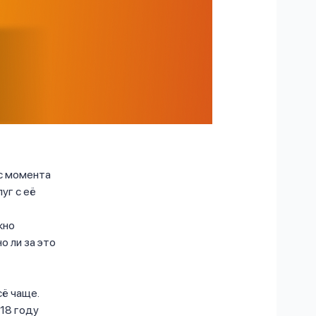
с момента
уг с её
жно
о ли за это
ё чаще.
018 году