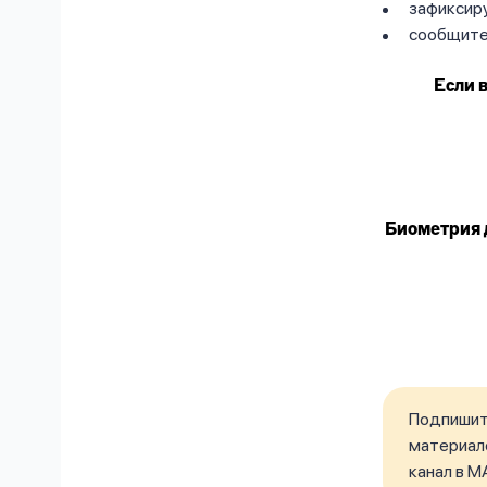
зафиксиру
сообщите
Если 
Биометрия 
Подпишите
материало
канал в M