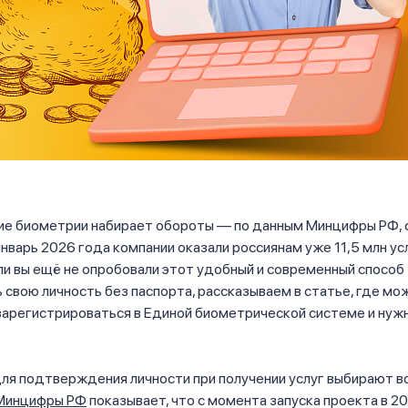
ие биометрии набирает обороты — по данным Минцифры РФ, 
 январь 2026 года компании оказали россиянам уже 11,5 млн усл
и вы ещё не опробовали этот удобный и современный способ
свою личность без паспорта, рассказываем в статье, где мо
арегистрироваться в Единой биометрической системе и нужн
я подтверждения личности при получении услуг выбирают вс
Минцифры РФ
показывает, что с момента запуска проекта в 2