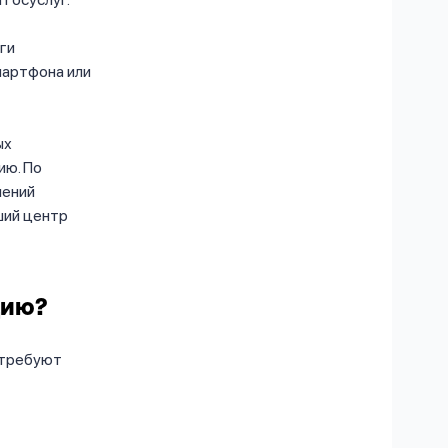
ги
мартфона или
ых
ию. По
лений
ший центр
цию?
 требуют