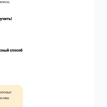
аписи;
учить!
сный способ
ресных
а наш