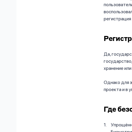
пользователи
воспользовал
регистрация 
Регистр
Да, государс
государство,
хранение или
Однако для 
проекта и в 
Где без
Упрощённ
Биометрия