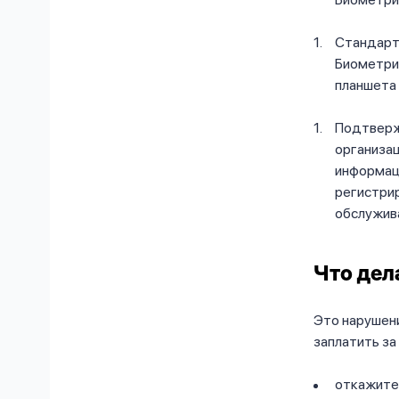
Стандарт
Биометрия
планшета 
Подтверж
организац
информаци
регистри
обслужив
Что дел
Это нарушени
заплатить за
откажитес