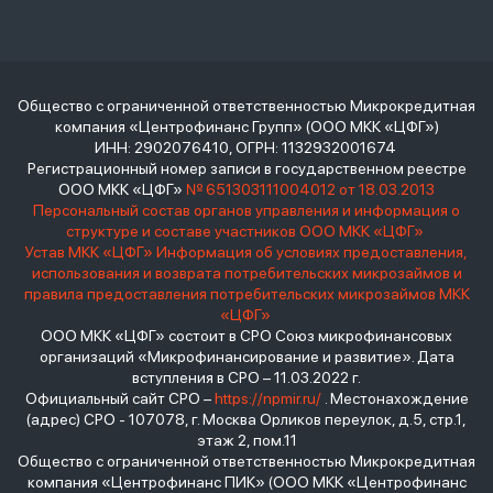
Общество с ограниченной ответственностью Микрокредитная
компания «Центрофинанс Групп» (ООО МКК «ЦФГ»)
ИНН: 2902076410, ОГРН: 1132932001674
Регистрационный номер записи в государственном реестре
ООО МКК «ЦФГ»
№ 651303111004012 от 18.03.2013
Персональный состав органов управления и информация о
структуре и составе участников ООО МКК «ЦФГ»
Устав МКК «ЦФГ»
Информация об условиях предоставления,
использования и возврата потребительских микрозаймов и
правила предоставления потребительских микрозаймов МКК
«ЦФГ»
ООО МКК «ЦФГ» состоит в СРО Союз микрофинансовых
организаций «Микрофинансирование и развитие». Дата
вступления в СРО – 11.03.2022 г.
Официальный сайт СРО –
https://npmir.ru/
. Местонахождение
(адрес) СРО - 107078, г. Москва Орликов переулок, д.5, стр.1,
этаж 2, пом.11
Общество с ограниченной ответственностью Микрокредитная
компания «Центрофинанс ПИК» (ООО МКК «Центрофинанс