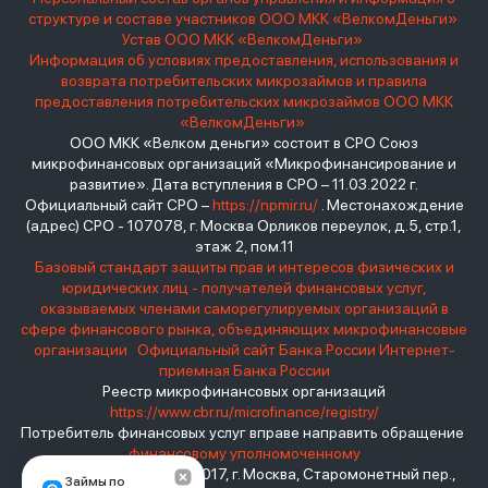
структуре и составе участников ООО МКК «ВелкомДеньги»
Устав ООО МКК «ВелкомДеньги»
Информация об условиях предоставления, использования и
возврата потребительских микрозаймов и правила
предоставления потребительских микрозаймов ООО МКК
«ВелкомДеньги»
ООО МКК «Велком деньги» состоит в СРО Союз
микрофинансовых организаций «Микрофинансирование и
развитие». Дата вступления в СРО – 11.03.2022 г.
Официальный сайт СРО –
https://npmir.ru/
. Местонахождение
(адрес) СРО - 107078, г. Москва Орликов переулок, д.5, стр.1,
этаж 2, пом.11
Базовый стандарт защиты прав и интересов физических и
юридических лиц - получателей финансовых услуг,
оказываемых членами саморегулируемых организаций в
сфере финансового рынка, объединяющих микрофинансовые
организации
Официальный сайт Банка России
Интернет-
приемная Банка России
Реестр микрофинансовых организаций
https://www.cbr.ru/microfinance/registry/
Потребитель финансовых услуг вправе направить обращение
финансовому уполномоченному
Место нахождения: 119017, г. Москва, Старомонетный пер.,
Займы по