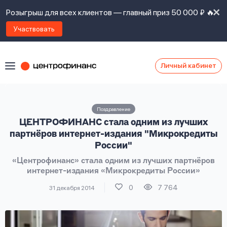
Розыгрыш для всех клиентов — главный приз 50 000 ₽ 🔥
Участвовать
Личный кабинет
Я
согласен(а)
на
Я
Поздравление
ознакомлен
Наши
ЦЕНТРОФИНАНС стала одним из лучших
с
контакты
правилами
партнёров интернет-издания "Микрокредиты
предоставления
России"
займов
,
«Центрофинанс» стала одним из лучших партнёров
политикой
Ок
Ок
интернет-издания «Микрокредиты России»
сайта
,
даю
0
7 764
31 декабря 2014
согласие
на
обработку
Задать
личных