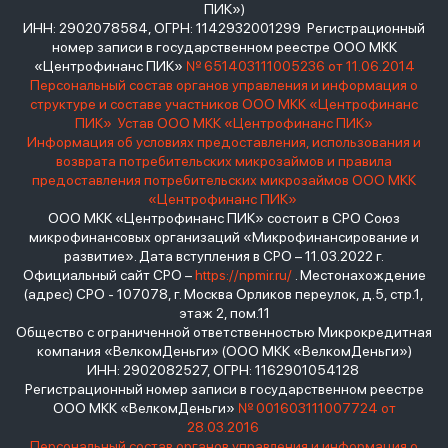
ПИК»)
ИНН: 2902078584, ОГРН: 1142932001299 Регистрационный
номер записи в государственном реестре ООО МКК
«Центрофинанс ПИК»
№ 651403111005236 от 11.06.2014
Персональный состав органов управления и информация о
структуре и составе участников ООО МКК «Центрофинанс
ПИК»
Устав ООО МКК «Центрофинанс ПИК»
Информация об условиях предоставления, использования и
возврата потребительских микрозаймов и правила
предоставления потребительских микрозаймов ООО МКК
«Центрофинанс ПИК»
ООО МКК «Центрофинанс ПИК» состоит в СРО Союз
микрофинансовых организаций «Микрофинансирование и
развитие». Дата вступления в СРО – 11.03.2022 г.
Официальный сайт СРО –
https://npmir.ru/
. Местонахождение
(адрес) СРО - 107078, г. Москва Орликов переулок, д.5, стр.1,
этаж 2, пом.11
Общество с ограниченной ответственностью Микрокредитная
компания «ВелкомДеньги» (ООО МКК «ВелкомДеньги»)
ИНН: 2902082527, ОГРН: 1162901054128
Регистрационный номер записи в государственном реестре
ООО МКК «ВелкомДеньги»
№ 001603111007724 от
28.03.2016
Персональный состав органов управления и информация о