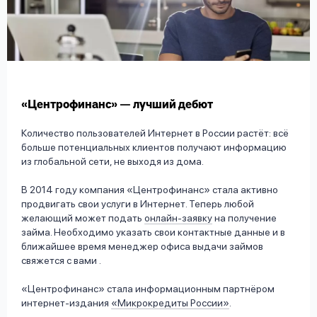
вопрос
данных
«Центрофинанс» — лучший дебют
Количество пользователей Интернет в России растёт: всё
Ответы
Оформить заявку
больше потенциальных клиентов получают информацию
на
из глобальной сети, не выходя из дома.
вопросы
Войти под другим номером
В 2014 году компания «Центрофинанс» стала активно
продвигать свои услуги в Интернет. Теперь любой
желающий может подать
онлайн-заявку
на получение
займа. Необходимо указать свои контактные данные и в
ближайшее время менеджер офиса выдачи займов
свяжется с вами .
«Центрофинанс» стала информационным партнёром
интернет-издания
«Микрокредиты России»
.