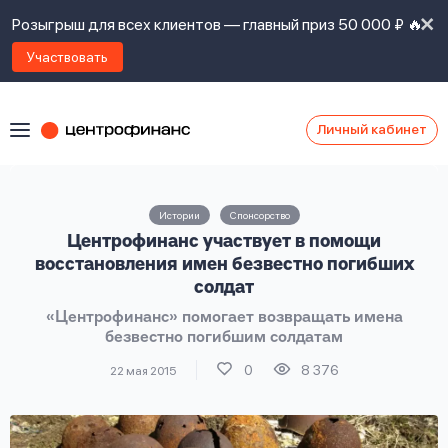
Розыгрыш для всех клиентов — главный приз 50 000 ₽ 🔥
Участвовать
Личный кабинет
Я
согласен(а)
на
Я
Истории
Спонсорство
ознакомлен
Наши
Центрофинанс участвует в помощи
с
контакты
правилами
восстановления имен безвестно погибших
предоставления
солдат
займов
,
«Центрофинанс» помогает возвращать имена
политикой
Ок
Ок
безвестно погибшим солдатам
сайта
,
даю
0
8 376
22 мая 2015
согласие
на
обработку
Задать
личных