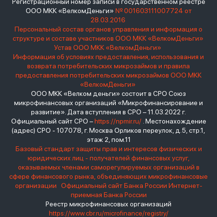
Регистрационный номер записи в государственном реестре
ООО МКК «ВелкомДеньги»
№ 001603111007724 от
28.03.2016
Персональный состав органов управления и информация о
структуре и составе участников ООО МКК «ВелкомДеньги»
Устав ООО МКК «ВелкомДеньги»
Информация об условиях предоставления, использования и
возврата потребительских микрозаймов и правила
предоставления потребительских микрозаймов ООО МКК
«ВелкомДеньги»
ООО МКК «Велком деньги» состоит в СРО Союз
микрофинансовых организаций «Микрофинансирование и
развитие». Дата вступления в СРО – 11.03.2022 г.
Официальный сайт СРО –
https://npmir.ru/
. Местонахождение
(адрес) СРО - 107078, г. Москва Орликов переулок, д.5, стр.1,
этаж 2, пом.11
Базовый стандарт защиты прав и интересов физических и
юридических лиц - получателей финансовых услуг,
оказываемых членами саморегулируемых организаций в
сфере финансового рынка, объединяющих микрофинансовые
организации
Официальный сайт Банка России
Интернет-
приемная Банка России
Реестр микрофинансовых организаций
https://www.cbr.ru/microfinance/registry/