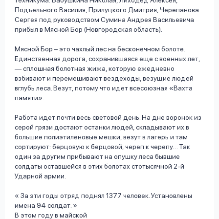
техникума: Бабушкина Николая, Лиходед Алексея,
Подъельного Василия, Прилуцкого Дмитрия, Черепанова
Сергея под руководством Сумина Андрея Васильевича
прибыл в Мясной Бор (Новгородская область).
Мясной Бор – это чахлый лес на бесконечном болоте.
Единственная дорога, сохранившаяся еще с военных лет,
— сплошная болотная жижа, которую ежедневно
взбивают и перемешивают вездеходы, везущие людей
вглубь леса. Везут, потому что идет всесоюзная «Вахта
памяти».
Работа идет почти весь световой день. На дне воронок из
серой грязи достают останки людей, складывают их в
большие полиэтиленовые мешки, везут в лагерь и там
сортируют: берцовую к берцовой, череп к черепу… Так
один за другим прибывают на опушку леса бывшие
солдаты оставшейся в этих болотах стотысячной 2-й
Ударной армии.
За эти годы отряд поднял 1377 человек. Установлены
имена 94 солдат.
В этом году в майской