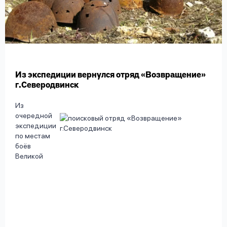
вопрос
данных
Из экспедиции вернулся отряд «Возвращение»
г.Северодвинск
Ответы
Оформить заявку
Из
на
очередной
вопросы
экспедиции
Войти под другим номером
по местам
боёв
Великой