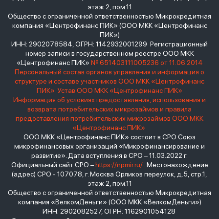
этаж 2, пом.11
Общество с ограниченной ответственностью Микрокредитная
компания «Центрофинанс ПИК» (ООО МКК «Центрофинанс
ПИК»)
ИНН: 2902078584, ОГРН: 1142932001299 Регистрационный
номер записи в государственном реестре ООО МКК
«Центрофинанс ПИК»
№ 651403111005236 от 11.06.2014
Персональный состав органов управления и информация о
структуре и составе участников ООО МКК «Центрофинанс
ПИК»
Устав ООО МКК «Центрофинанс ПИК»
Информация об условиях предоставления, использования и
возврата потребительских микрозаймов и правила
предоставления потребительских микрозаймов ООО МКК
«Центрофинанс ПИК»
ООО МКК «Центрофинанс ПИК» состоит в СРО Союз
микрофинансовых организаций «Микрофинансирование и
развитие». Дата вступления в СРО – 11.03.2022 г.
Официальный сайт СРО –
https://npmir.ru/
. Местонахождение
(адрес) СРО - 107078, г. Москва Орликов переулок, д.5, стр.1,
этаж 2, пом.11
Общество с ограниченной ответственностью Микрокредитная
компания «ВелкомДеньги» (ООО МКК «ВелкомДеньги»)
ИНН: 2902082527, ОГРН: 1162901054128