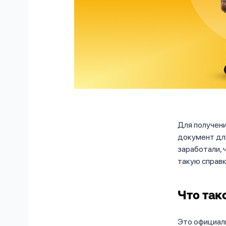
Для получени
документ для
заработали, 
такую справк
Что та
Это официаль