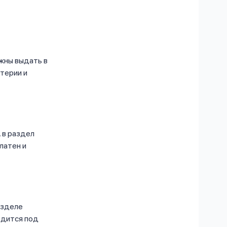
жны выдать в
терии и
 в раздел
латен и
азделе
одится под