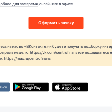
добное для вас время
, онлайн или в офисе.
Оформить заявку
сь на нас во «ВКонтакте» и будете получать подборку инте
в раз в неделю:
https://vk.com/centrofinans
или подпишитесь н
ax:
https://max.ru/centrofinans
ться