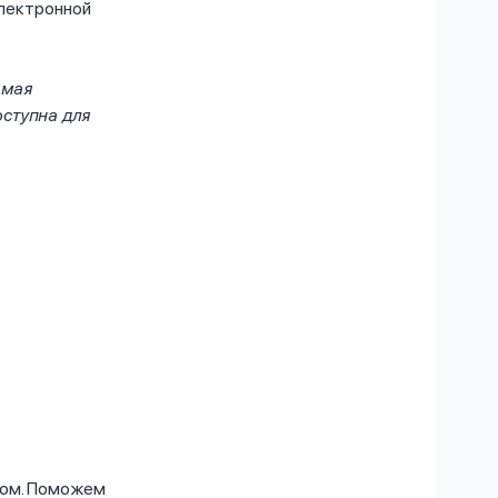
электронной
 мая
оступна для
дом.
Поможем