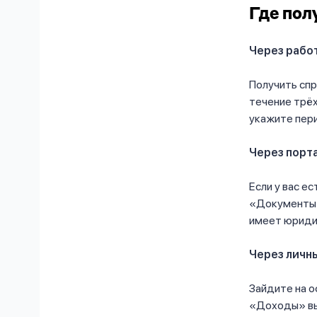
Где пол
Через рабо
Получить спр
течение трёх
укажите пери
Через порт
Если у вас е
«Документы»
имеет юриди
Через личн
Зайдите на о
«Доходы» вы