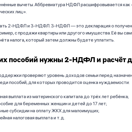
менённые вычеты. Аббревиатура НДФЛ расшифровывается как 
ческих лиц».
тать 2-НДФЛ и 3-НДФЛ. 3-НДФЛ — это декларация о получен
ример, с продажи квартиры или другого имущества. Её вы сам
ёта налога, который затем должны будете уплатить.
их пособий нужны 2-НДФЛ и расчёт 
оддержки проверяют уровень доходов семьи перед назначен
еди пособий, для которых проводится оценка нуждаемости:
ая выплата из материнского капитала до трёх лет ребёнка;
собие для беременных женщин и детей до 17 лет;
ьные субсидии на оплату ЖКХ для малоимущих;
ейная налоговая выплата и т. д.