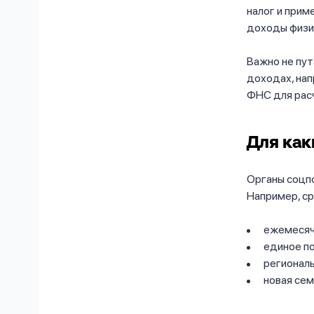
налог и при
доходы физи
Важно не пу
доходах, нап
ФНС для расч
Для как
Органы соцп
Например, ср
ежемесячн
единое по
регионал
новая сем