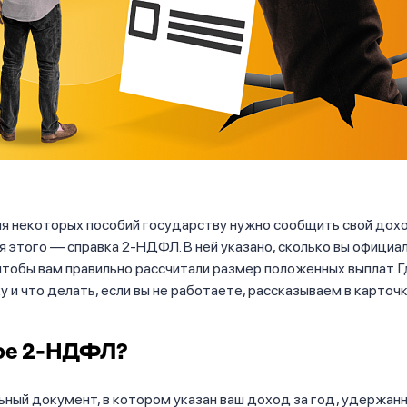
я некоторых пособий государству нужно сообщить свой дохо
 этого — справка 2-НДФЛ. В ней указано, сколько вы официа
чтобы вам правильно рассчитали размер положенных выплат. Г
у и что делать, если вы не работаете, рассказываем в карточк
кое 2-НДФЛ?
ный документ, в котором указан ваш доход за год, удержанн