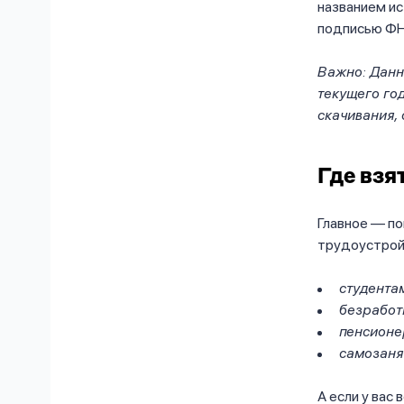
названием и
подписью ФНС
Важно: Данны
текущего год
скачивания,
Где взя
Главное — по
трудоустрой
студентам
безработ
пенсионе
самозаня
А если у вас