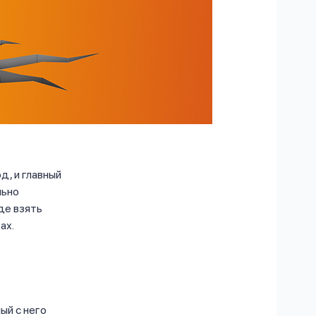
д, и главный
льно
де взять
ах.
ый с него