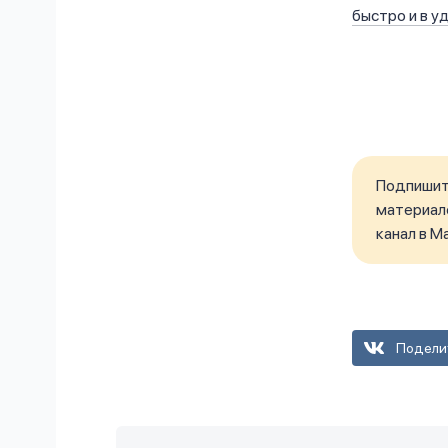
быстро и в у
Подпишите
материало
канал в M
Подели