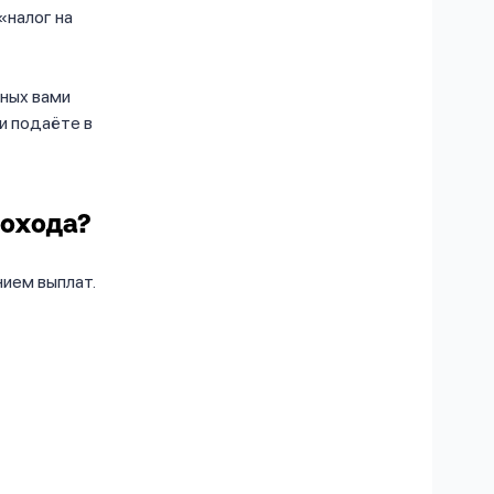
«налог на
ных вами
и подаёте в
дохода?
ием выплат.