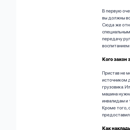
В первую оче
вы должны в
Сюда же отн
специальным 
передачу рул
воспитанием
Кого закон 
Пристав не м
источником 
грузовика. И
машина нужн
инвалидам и 
Кроме того, 
предоставил 
Как наклады