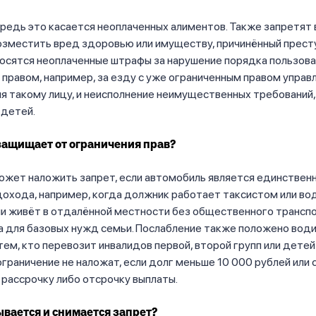
редь это касается неоплаченных алиментов. Также запретят 
озместить вред здоровью или имуществу, причинённый прест
осятся неоплаченные штрафы за нарушение порядка пользова
правом, например, за езду с уже ограниченным правом управл
я такому лицу, и неисполнение неимущественных требований,
 детей.
защищает от ограничения прав?
ожет наложить запрет, если автомобиль является единствен
дохода, например, когда должник работает таксистом или в
ли живёт в отдалённой местности без общественного транспо
а для базовых нужд семьи. Послабление также положено вод
тем, кто перевозит инвалидов первой, второй групп или детей
ограничение не наложат, если долг меньше 10 000 рублей или 
рассрочку либо отсрочку выплаты.
вается и снимается запрет?