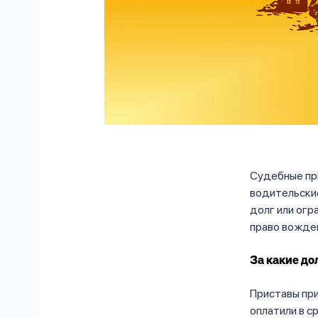
Судебные при
водительские
долг или огр
право вожден
За какие до
Приставы при
оплатили в с