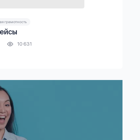
я грамотность
ейсы
10 631