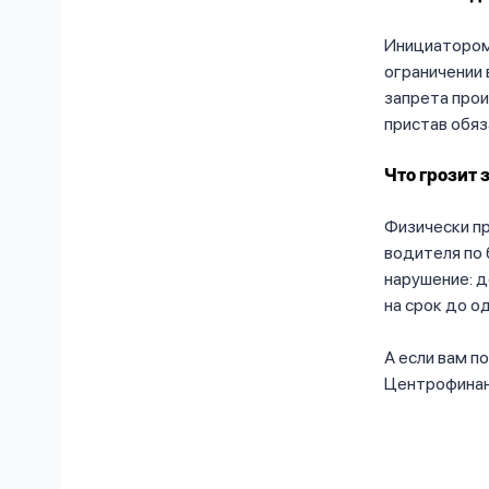
Инициатором 
ограничении 
запрета прои
пристав обяз
Что грозит 
Физически пр
водителя по 
нарушение: д
на срок до о
А если вам п
Центрофинанс