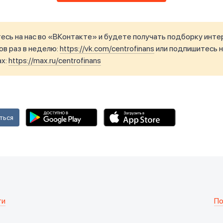
сь на нас во «ВКонтакте» и будете получать подборку инте
в раз в неделю:
https://vk.com/centrofinans
или подпишитесь н
ax:
https://max.ru/centrofinans
ться
ти
По