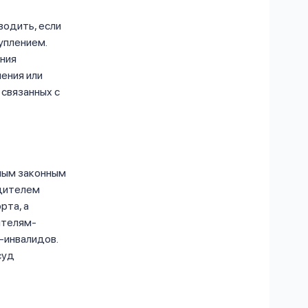
водить, если
уплением.
ния
ения или
 связанных с
ным законным
одителем
рта, а
ителям-
-инвалидов.
суд