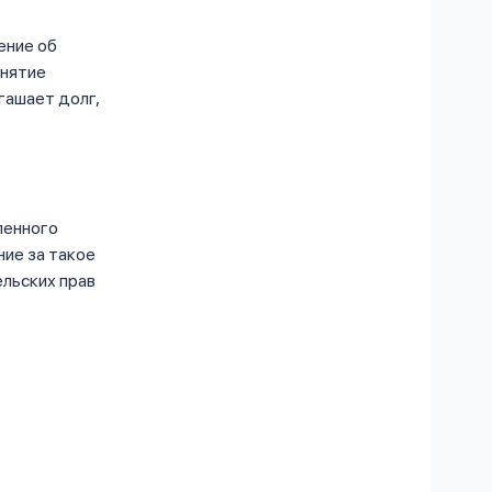
ение об
Снятие
гашает долг,
ленного
ние за такое
ельских прав