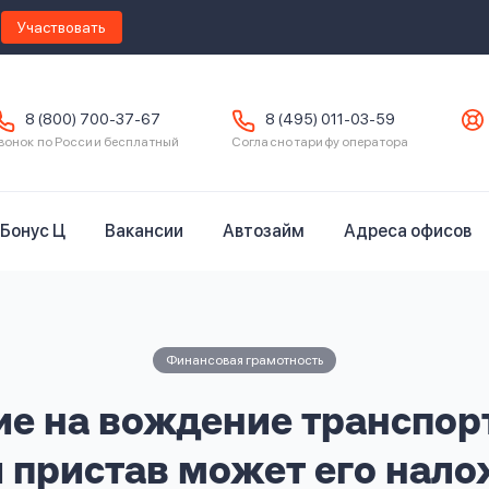
Участвовать
8 (800) 700-37-67
8 (495) 011-03-59
вонок по России бесплатный
Согласно тарифу оператора
Бонус Ц
Вакансии
Автозайм
Адреса офисов
Финансовая грамотность
е на вождение транспорт
и пристав может его нало