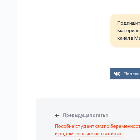
Подпишите
материало
канал в M
Подели
Предыдущая статья
Пособие студенткам по беременнос
и родам: сколько платят и как