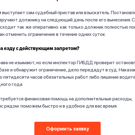
выступает сам судебный пристав или взыскатель. Постановл
вручают должнику на следующий день после его вынесения. 
сходит так же оперативно: как только должник полностью по
ан отменить ограничение в течение одних суток.
за езду с действующим запретом?
ава не изымают, но если инспектор ГИБДД проверит останов
базе и обнаружит ограничение, дело передадут в суд. Наказа
о пятидесяти часов обязательных работ либо лишение водит
дного года.
отребуется финансовая помощь на дополнительные расходы,
 рядом: поможем быстро и в удобное для вас время.
Оформить заявку