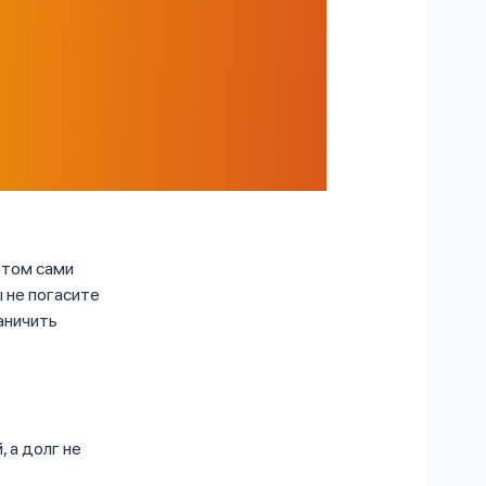
этом сами
ы не погасите
раничить
 а долг не