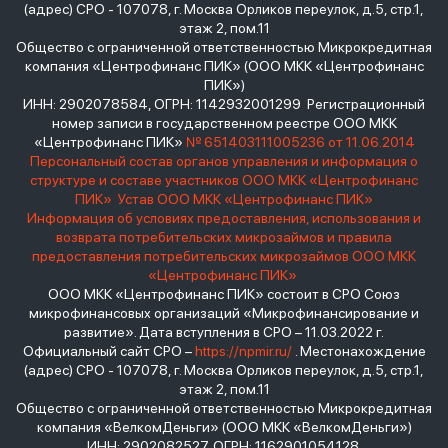
(адрес) СРО - 107078, г. Москва Орликов переулок, д.5, стр.1,
этаж 2, пом.11
Общество с ограниченной ответственностью Микрокредитная
компания «Центрофинанс ПИК» (ООО МКК «Центрофинанс
ПИК»)
ИНН: 2902078584, ОГРН: 1142932001299 Регистрационный
номер записи в государственном реестре ООО МКК
«Центрофинанс ПИК»
№ 651403111005236 от 11.06.2014
Персональный состав органов управления и информация о
структуре и составе участников ООО МКК «Центрофинанс
ПИК»
Устав ООО МКК «Центрофинанс ПИК»
Информация об условиях предоставления, использования и
возврата потребительских микрозаймов и правила
предоставления потребительских микрозаймов ООО МКК
«Центрофинанс ПИК»
ООО МКК «Центрофинанс ПИК» состоит в СРО Союз
микрофинансовых организаций «Микрофинансирование и
развитие». Дата вступления в СРО – 11.03.2022 г.
Официальный сайт СРО –
https://npmir.ru/
. Местонахождение
(адрес) СРО - 107078, г. Москва Орликов переулок, д.5, стр.1,
этаж 2, пом.11
Общество с ограниченной ответственностью Микрокредитная
компания «ВелкомДеньги» (ООО МКК «ВелкомДеньги»)
ИНН: 2902082527, ОГРН: 1162901054128