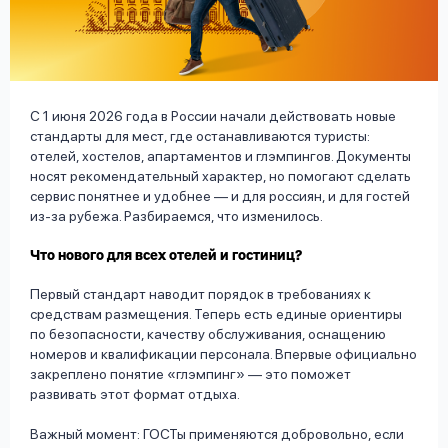
вопрос
данных
С 1 июня 2026 года в России начали действовать новые
стандарты для мест, где останавливаются туристы:
отелей, хостелов, апартаментов и глэмпингов. Документы
носят рекомендательный характер, но помогают сделать
Ответы
Оформить заявку
сервис понятнее и удобнее — и для россиян, и для гостей
на
из-за рубежа. Разбираемся, что изменилось.
вопросы
Что нового для всех отелей и гостиниц?
Войти под другим номером
Первый стандарт наводит порядок в требованиях к
средствам размещения. Теперь есть единые ориентиры
по безопасности, качеству обслуживания, оснащению
номеров и квалификации персонала. Впервые официально
закреплено понятие «глэмпинг» — это поможет
развивать этот формат отдыха.
Важный момент: ГОСТы применяются добровольно, если