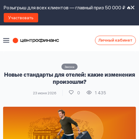
Розыгрыш для всех клиентов — главный приз 50 000 ₽ 🔥
Участвовать
Личный кабинет
Я
согласен(а)
на
Я
Законы
ознакомлен
Наши
Новые стандарты для отелей: какие изменения
с
контакты
правилами
произошли?
предоставления
0
1 435
23 июня 2026
займов
,
политикой
Ок
Ок
сайта
,
даю
согласие
на
обработку
Задать
личных