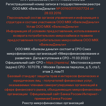
Регистрационный номер записи в государственном реестре
ООО МКК «ВелкомДеньги»
№ 001603111007724 от
28.03.2016
Персональный состав органов управления и информация о
структуре и составе участников ООО МКК «ВелкомДеньги»
Устав ООО МКК «ВелкомДеньги»
Информация об условиях предоставления, использования и
возврата потребительских микрозаймов и правила
предоставления потребительских микрозаймов ООО МКК
«ВелкомДеньги»
ООО МКК «Велком деньги» состоит в СРО Союз
микрофинансовых организаций «Микрофинансирование и
развитие». Дата вступления в СРО – 11.03.2022 г.
Официальный сайт СРО –
https://npmir.ru/
. Местонахождение
(адрес) СРО - 107078, г. Москва Орликов переулок, д.5, стр.1,
этаж 2, пом.11
Базовый стандарт защиты прав и интересов физических и
юридических лиц - получателей финансовых услуг,
оказываемых членами саморегулируемых организаций в
сфере финансового рынка, объединяющих микрофинансовые
организации
Официальный сайт Банка России
Интернет-
приемная Банка России
Реестр микрофинансовых организаций