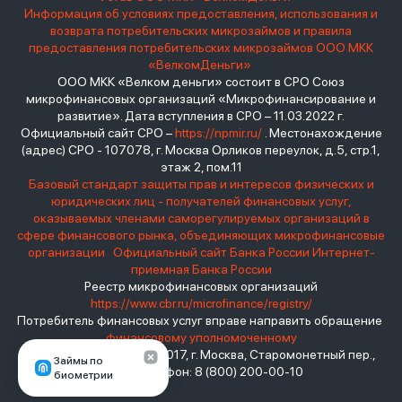
Информация об условиях предоставления, использования и
возврата потребительских микрозаймов и правила
предоставления потребительских микрозаймов ООО МКК
«ВелкомДеньги»
ООО МКК «Велком деньги» состоит в СРО Союз
микрофинансовых организаций «Микрофинансирование и
развитие». Дата вступления в СРО – 11.03.2022 г.
Официальный сайт СРО –
https://npmir.ru/
. Местонахождение
(адрес) СРО - 107078, г. Москва Орликов переулок, д.5, стр.1,
этаж 2, пом.11
Базовый стандарт защиты прав и интересов физических и
юридических лиц - получателей финансовых услуг,
оказываемых членами саморегулируемых организаций в
сфере финансового рынка, объединяющих микрофинансовые
организации
Официальный сайт Банка России
Интернет-
приемная Банка России
Реестр микрофинансовых организаций
https://www.cbr.ru/microfinance/registry/
Потребитель финансовых услуг вправе направить обращение
финансовому уполномоченному
Место нахождения: 119017, г. Москва, Старомонетный пер.,
Займы по
дом 3 Телефон: 8 (800) 200-00-10
биометрии
взять займ - <a href="https://viruchay.ru">выручай</a> -