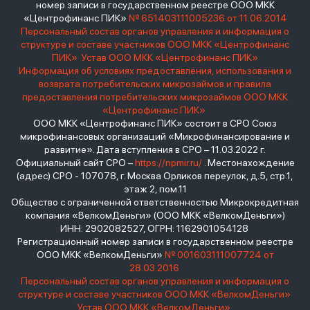
номер записи в государственном реестре ООО МКК
«Центрофинанс ПИК»
№ 651403111005236 от 11.06.2014
Персональный состав органов управления и информация о
структуре и составе участников ООО МКК «Центрофинанс
ПИК»
Устав ООО МКК «Центрофинанс ПИК»
Информация об условиях предоставления, использования и
возврата потребительских микрозаймов и правила
предоставления потребительских микрозаймов ООО МКК
«Центрофинанс ПИК»
ООО МКК «Центрофинанс ПИК» состоит в СРО Союз
микрофинансовых организаций «Микрофинансирование и
развитие». Дата вступления в СРО – 11.03.2022 г.
Официальный сайт СРО –
https://npmir.ru/
. Местонахождение
(адрес) СРО - 107078, г. Москва Орликов переулок, д.5, стр.1,
этаж 2, пом.11
Общество с ограниченной ответственностью Микрокредитная
компания «ВелкомДеньги» (ООО МКК «ВелкомДеньги»)
ИНН: 2902082527, ОГРН: 1162901054128
Регистрационный номер записи в государственном реестре
ООО МКК «ВелкомДеньги»
№ 001603111007724 от
28.03.2016
Персональный состав органов управления и информация о
структуре и составе участников ООО МКК «ВелкомДеньги»
Устав ООО МКК «ВелкомДеньги»