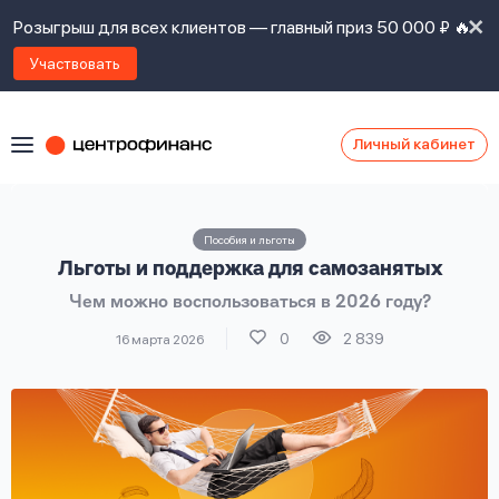
Розыгрыш для всех клиентов — главный приз 50 000 ₽ 🔥
Участвовать
Личный кабинет
Я
согласен(а)
на
Я
Пособия и льготы
ознакомлен
Наши
Льготы и поддержка для самозанятых
с
контакты
правилами
Чем можно воспользоваться в 2026 году?
предоставления
займов
,
0
2 839
16 марта 2026
политикой
Ок
Ок
сайта
,
даю
согласие
на
обработку
Задать
личных