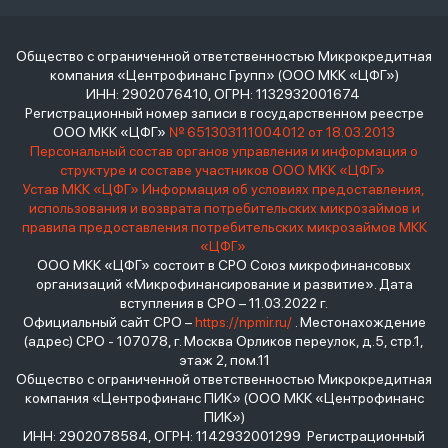
Общество с ограниченной ответственностью Микрокредитная
компания «Центрофинанс Групп» (ООО МКК «ЦФГ»)
ИНН: 2902076410, ОГРН: 1132932001674
Регистрационный номер записи в государственном реестре
ООО МКК «ЦФГ»
№ 651303111004012 от 18.03.2013
Персональный состав органов управления и информация о
структуре и составе участников ООО МКК «ЦФГ»
Устав МКК «ЦФГ»
Информация об условиях предоставления,
использования и возврата потребительских микрозаймов и
правила предоставления потребительских микрозаймов МКК
«ЦФГ»
ООО МКК «ЦФГ» состоит в СРО Союз микрофинансовых
организаций «Микрофинансирование и развитие». Дата
вступления в СРО – 11.03.2022 г.
Официальный сайт СРО –
https://npmir.ru/
. Местонахождение
(адрес) СРО - 107078, г. Москва Орликов переулок, д.5, стр.1,
этаж 2, пом.11
Общество с ограниченной ответственностью Микрокредитная
компания «Центрофинанс ПИК» (ООО МКК «Центрофинанс
ПИК»)
ИНН: 2902078584, ОГРН: 1142932001299 Регистрационный