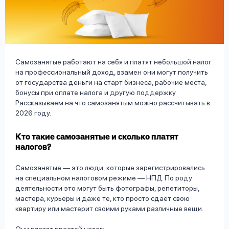
вопрос
данных
Самозанятые работают на себя и платят небольшой налог
на профессиональный доход, взамен они могут получить
от государства деньги на старт бизнеса, рабочие места,
бонусы при оплате налога и другую поддержку.
Ответы
Оформить заявку
Рассказываем на что самозанятым можно рассчитывать в
на
2026 году.
вопросы
Войти под другим номером
Кто такие самозанятые и сколько платят
налогов?
Самозанятые — это люди, которые зарегистрировались
на специальном налоговом режиме — НПД. По роду
деятельности это могут быть фотографы, репетиторы,
мастера, курьеры и даже те, кто просто сдаёт свою
квартиру или мастерит своими руками различные вещи.