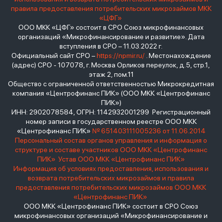
правила предоставления потребительских микрозаймов МКК
«ЦФГ»
ООО МКК «ЦФГ» состоит в СРО Союз микрофинансовых
организаций «Микрофинансирование и развитие». Дата
вступления в СРО – 11.03.2022 г.
Официальный сайт СРО –
https://npmir.ru/
. Местонахождение
(адрес) СРО - 107078, г. Москва Орликов переулок, д.5, стр.1,
этаж 2, пом.11
Общество с ограниченной ответственностью Микрокредитная
компания «Центрофинанс ПИК» (ООО МКК «Центрофинанс
ПИК»)
ИНН: 2902078584, ОГРН: 1142932001299 Регистрационный
номер записи в государственном реестре ООО МКК
«Центрофинанс ПИК»
№ 651403111005236 от 11.06.2014
Персональный состав органов управления и информация о
структуре и составе участников ООО МКК «Центрофинанс
ПИК»
Устав ООО МКК «Центрофинанс ПИК»
Информация об условиях предоставления, использования и
возврата потребительских микрозаймов и правила
предоставления потребительских микрозаймов ООО МКК
«Центрофинанс ПИК»
ООО МКК «Центрофинанс ПИК» состоит в СРО Союз
микрофинансовых организаций «Микрофинансирование и