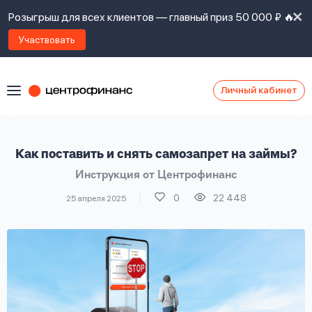
Розыгрыш для всех клиентов — главный приз 50 000 ₽ 🔥
Участвовать
Личный кабинет
Я
согласен(а)
на
Я
Как поставить и снять самозапрет на займы?
ознакомлен
Наши
с
Инструкция от Центрофинанс
контакты
правилами
предоставления
0
22 448
25 апреля 2025
займов
,
политикой
Ок
Ок
сайта
,
даю
согласие
на
обработку
Задать
личных