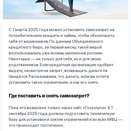
вопрос
данных
С 1 марта 2025 года можно установить самозапрет на
потребительские кредиты и займы, чтобы обезопасить
себя от мошенников. По данным Объединённого
кредитного бюро, за первый месяц такой мерой
воспользовались уже восемь миллионов россиян.
Ответы
Оформить заявку
Некоторые — не только для себя, но и для своих
на
родственников. Если кредитная организация одобрит
вопросы
выдачу, несмотря на запрет, возвращать деньги не
Войти под другим номером
придётся. Рассказываем, что делать, если вы хотите
установить такое ограничение, и как его снять.
Где поставить и снять самозапрет?
Пока это возможно только через сайт «Госуслуги». К 1
сентября 2025 года должны подготовить техническую
базу для установки и снятия ограничений и во всех МФЦ —
это происходит постепенно.