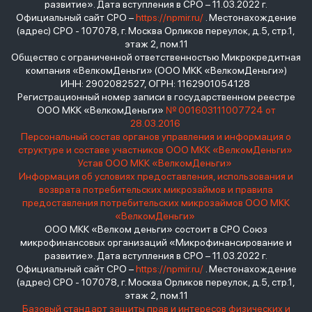
развитие». Дата вступления в СРО – 11.03.2022 г.
Официальный сайт СРО –
https://npmir.ru/
. Местонахождение
(адрес) СРО - 107078, г. Москва Орликов переулок, д.5, стр.1,
этаж 2, пом.11
Общество с ограниченной ответственностью Микрокредитная
компания «ВелкомДеньги» (ООО МКК «ВелкомДеньги»)
ИНН: 2902082527, ОГРН: 1162901054128
Регистрационный номер записи в государственном реестре
ООО МКК «ВелкомДеньги»
№ 001603111007724 от
28.03.2016
Персональный состав органов управления и информация о
структуре и составе участников ООО МКК «ВелкомДеньги»
Устав ООО МКК «ВелкомДеньги»
Информация об условиях предоставления, использования и
возврата потребительских микрозаймов и правила
предоставления потребительских микрозаймов ООО МКК
«ВелкомДеньги»
ООО МКК «Велком деньги» состоит в СРО Союз
микрофинансовых организаций «Микрофинансирование и
развитие». Дата вступления в СРО – 11.03.2022 г.
Официальный сайт СРО –
https://npmir.ru/
. Местонахождение
(адрес) СРО - 107078, г. Москва Орликов переулок, д.5, стр.1,
этаж 2, пом.11
Базовый стандарт защиты прав и интересов физических и