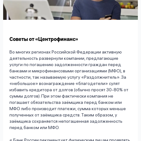
вопрос
данных
Советы от «Центрофинанс»
Во многих регионах Российской Федерации активную
деятельность развернули компании, предлагающие
Ответы
Оформить заявку
услуги по погашению задолженности граждан перед
на
банками и микрофинансовыми организациями (МФО), в
вопросы
частности, так называемую услугу «Раздолжнитель». За
Войти под другим номером
«небольшое» вознаграждение «благодетели» сулят
избавить кредитора от долгов (обычно просят 30-80% от
суммы долгов). При этом фактически компания не
погашает обязательства заёмщика перед банком или
МФО либо производит платежи, сумма которых меньше
полученных от заёмщика средств. Таким образом, у
заёмщика сохраняется непогашенная задолженность
перед банком или МФО.
Банк России рекомендует физическим лицам проявлять