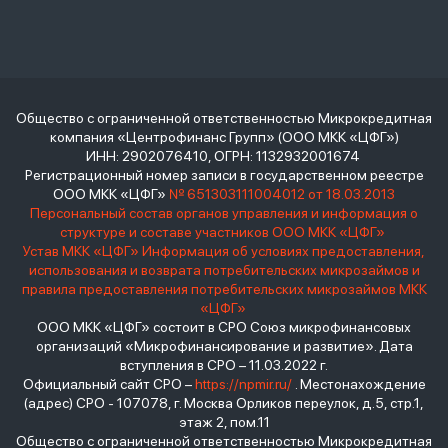
Общество с ограниченной ответственностью Микрокредитная
компания «Центрофинанс Групп» (ООО МКК «ЦФГ»)
ИНН: 2902076410, ОГРН: 1132932001674
Регистрационный номер записи в государственном реестре
ООО МКК «ЦФГ»
№ 651303111004012 от 18.03.2013
Персональный состав органов управления и информация о
структуре и составе участников ООО МКК «ЦФГ»
Устав МКК «ЦФГ»
Информация об условиях предоставления,
использования и возврата потребительских микрозаймов и
правила предоставления потребительских микрозаймов МКК
«ЦФГ»
ООО МКК «ЦФГ» состоит в СРО Союз микрофинансовых
организаций «Микрофинансирование и развитие». Дата
вступления в СРО – 11.03.2022 г.
Официальный сайт СРО –
https://npmir.ru/
. Местонахождение
(адрес) СРО - 107078, г. Москва Орликов переулок, д.5, стр.1,
этаж 2, пом.11
Общество с ограниченной ответственностью Микрокредитная