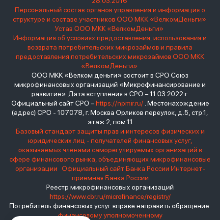
28.03.2016
Персональный состав органов управления и информация о
структуре и составе участников ООО МКК «ВелкомДеньги»
Устав ООО МКК «ВелкомДеньги»
Информация об условиях предоставления, использования и
возврата потребительских микрозаймов и правила
предоставления потребительских микрозаймов ООО МКК
«ВелкомДеньги»
ООО МКК «Велком деньги» состоит в СРО Союз
микрофинансовых организаций «Микрофинансирование и
развитие». Дата вступления в СРО – 11.03.2022 г.
Официальный сайт СРО –
https://npmir.ru/
. Местонахождение
(адрес) СРО - 107078, г. Москва Орликов переулок, д.5, стр.1,
этаж 2, пом.11
Базовый стандарт защиты прав и интересов физических и
юридических лиц - получателей финансовых услуг,
оказываемых членами саморегулируемых организаций в
сфере финансового рынка, объединяющих микрофинансовые
организации
Официальный сайт Банка России
Интернет-
приемная Банка России
Реестр микрофинансовых организаций
https://www.cbr.ru/microfinance/registry/
Потребитель финансовых услуг вправе направить обращение
финансовому уполномоченному