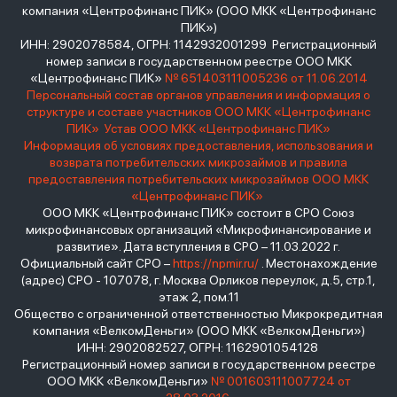
компания «Центрофинанс ПИК» (ООО МКК «Центрофинанс
ПИК»)
ИНН: 2902078584, ОГРН: 1142932001299 Регистрационный
номер записи в государственном реестре ООО МКК
«Центрофинанс ПИК»
№ 651403111005236 от 11.06.2014
Персональный состав органов управления и информация о
структуре и составе участников ООО МКК «Центрофинанс
ПИК»
Устав ООО МКК «Центрофинанс ПИК»
Информация об условиях предоставления, использования и
возврата потребительских микрозаймов и правила
предоставления потребительских микрозаймов ООО МКК
«Центрофинанс ПИК»
ООО МКК «Центрофинанс ПИК» состоит в СРО Союз
микрофинансовых организаций «Микрофинансирование и
развитие». Дата вступления в СРО – 11.03.2022 г.
Официальный сайт СРО –
https://npmir.ru/
. Местонахождение
(адрес) СРО - 107078, г. Москва Орликов переулок, д.5, стр.1,
этаж 2, пом.11
Общество с ограниченной ответственностью Микрокредитная
компания «ВелкомДеньги» (ООО МКК «ВелкомДеньги»)
ИНН: 2902082527, ОГРН: 1162901054128
Регистрационный номер записи в государственном реестре
ООО МКК «ВелкомДеньги»
№ 001603111007724 от