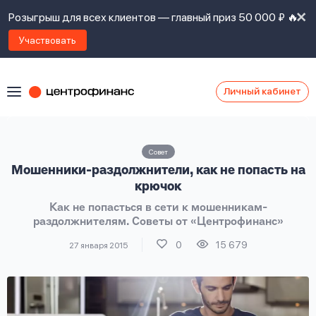
Розыгрыш для всех клиентов — главный приз 50 000 ₽ 🔥
Участвовать
Личный кабинет
Я
согласен(а)
на
Я
Совет
ознакомлен
Наши
Мошенники-раздолжнители, как не попасть на
с
контакты
правилами
крючок
предоставления
Как не попасться в сети к мошенникам-
займов
,
раздолжнителям. Советы от «Центрофинанс»
политикой
Ок
Ок
сайта
,
0
15 679
27 января 2015
даю
согласие
на
обработку
Задать
личных