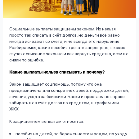
вопрос
данных
Социальные выплаты защищены законом. Их нельзя
просто так списать в счёт долгов, но деньги всё равно
иногда исчезают со счёта, и не всегда это нарушение.
Разбираемся, какие пособия трогать запрещено, в каких
случаях списание законно и как вернуть средства, если их
Ответы
Оформить заявку
сняли по ошибке.
на
Какие выплаты нельзя списывать и почему?
вопросы
Войти под другим номером
Закон защищает соцпомощь, потому что она
предназначена для конкретных целей: поддержки детей,
лечения, ухода за близкими. Банки и приставы не вправе
забирать их в счёт долгов по кредитам, штрафам или
ЖКХ.
К защищённым выплатам относятся:
пособия на детей, по беременности и родам, по уходу