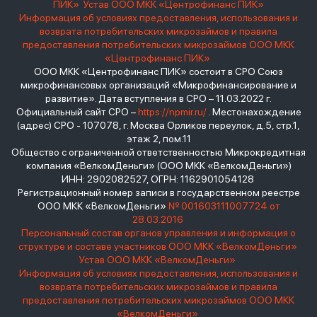
ПИК»
Устав ООО МКК «Центрофинанс ПИК»
Информация об условиях предоставления, использования и
возврата потребительских микрозаймов и правила
предоставления потребительских микрозаймов ООО МКК
«Центрофинанс ПИК»
ООО МКК «Центрофинанс ПИК» состоит в СРО Союз
микрофинансовых организаций «Микрофинансирование и
развитие». Дата вступления в СРО – 11.03.2022 г.
Официальный сайт СРО –
https://npmir.ru/
. Местонахождение
(адрес) СРО - 107078, г. Москва Орликов переулок, д.5, стр.1,
этаж 2, пом.11
Общество с ограниченной ответственностью Микрокредитная
компания «ВелкомДеньги» (ООО МКК «ВелкомДеньги»)
ИНН: 2902082527, ОГРН: 1162901054128
Регистрационный номер записи в государственном реестре
ООО МКК «ВелкомДеньги»
№ 001603111007724 от
28.03.2016
Персональный состав органов управления и информация о
структуре и составе участников ООО МКК «ВелкомДеньги»
Устав ООО МКК «ВелкомДеньги»
Информация об условиях предоставления, использования и
возврата потребительских микрозаймов и правила
предоставления потребительских микрозаймов ООО МКК
«ВелкомДеньги»