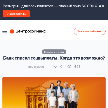
Розыгрыш для всех клиентов — главный приз 50 000 ₽ 🔥
Участвовать
Личный кабинет
Я
согласен(а)
на
Я
Пособия и льготы
ознакомлен
Наши
Банк списал соцвыплаты. Когда это возможно?
с
контакты
правилами
0
453
25 мая 2026
предоставления
займов
,
политикой
Ок
Ок
сайта
,
даю
согласие
на
обработку
Задать
личных