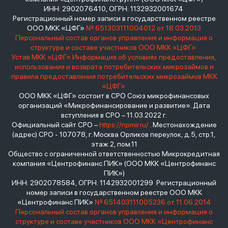
ИНН: 2902076410, ОГРН: 1132932001674
Регистрационный номер записи в государственном реестре
ООО МКК «ЦФГ»
№ 651303111004012 от 18.03.2013
Персональный состав органов управления и информация о
структуре и составе участников ООО МКК «ЦФГ»
Устав МКК «ЦФГ»
Информация об условиях предоставления,
использования и возврата потребительских микрозаймов и
правила предоставления потребительских микрозаймов МКК
«ЦФГ»
ООО МКК «ЦФГ» состоит в СРО Союз микрофинансовых
организаций «Микрофинансирование и развитие». Дата
вступления в СРО – 11.03.2022 г.
Официальный сайт СРО –
https://npmir.ru/
. Местонахождение
(адрес) СРО - 107078, г. Москва Орликов переулок, д.5, стр.1,
этаж 2, пом.11
Общество с ограниченной ответственностью Микрокредитная
компания «Центрофинанс ПИК» (ООО МКК «Центрофинанс
ПИК»)
ИНН: 2902078584, ОГРН: 1142932001299 Регистрационный
номер записи в государственном реестре ООО МКК
«Центрофинанс ПИК»
№ 651403111005236 от 11.06.2014
Персональный состав органов управления и информация о
структуре и составе участников ООО МКК «Центрофинанс