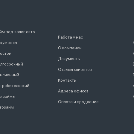
йм под залог авто
Работа у нас
кументы
О компании
остой
Документы
лгосрочный
Отзывы клиентов
нсионный
Контакты
требительский
Адреса офисов
е займы
Оплата и продление
тозайм