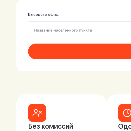
личных
данных
Выберете офис:
Название населённого пункта
Оформить заявку
Войти под другим номером
Без комиссий
Одо