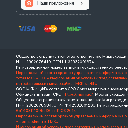
Наши приложения
Общество с ограниченной ответственностью Микрокреди
ИНН: 2902076410, ОГРН: 1132932001674
Регистрационный номер записи в государственном реес
Персональный состав органов управления и информация о
Устав МКК «ЦФГ»
Информация об условиях предоставления
потребительских микрозаймов МКК «ЦФГ»
ООО МКК «ЦФГ» состоит в СРО Союз микрофинансовых орга
Официальный сайт СРО –
https://npmir.ru/
. Местонахождение 
Общество с ограниченной ответственностью Микрокред
ИНН: 2902078584, ОГРН: 1142932001299 Регистрационны
651403111005236 от 11.06.2014
Персональный состав органов управления и информация 
«Центрофинанс ПИК»
Информация об условиях предоставления, использования 