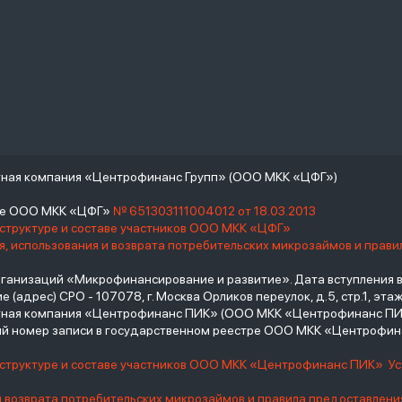
тная компания «Центрофинанс Групп» (ООО МКК «ЦФГ»)
тре ООО МКК «ЦФГ»
№ 651303111004012 от 18.03.2013
 структуре и составе участников ООО МКК «ЦФГ»
, использования и возврата потребительских микрозаймов и прав
низаций «Микрофинансирование и развитие». Дата вступления в С
(адрес) СРО - 107078, г. Москва Орликов переулок, д.5, стр.1, этаж 
итная компания «Центрофинанс ПИК» (ООО МКК «Центрофинанс ПИ
й номер записи в государственном реестре ООО МКК «Центрофи
о структуре и составе участников ООО МКК «Центрофинанс ПИК»
У
и возврата потребительских микрозаймов и правила предоставлени