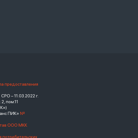
ила предоставления
РО – 11.03.2022 г.
2, пом.11
К»)
нанс ПИК»
№
став ООО МКК
я потребительских