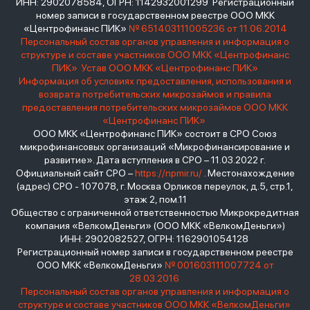
ИНН: 2902078584, ОГРН: 1142932001299 Регистрационный
номер записи в государственном реестре ООО МКК
«Центрофинанс ПИК»
№ 651403111005236 от 11.06.2014
Персональный состав органов управления и информация о
структуре и составе участников ООО МКК «Центрофинанс
ПИК»
Устав ООО МКК «Центрофинанс ПИК»
Информация об условиях предоставления, использования и
возврата потребительских микрозаймов и правила
предоставления потребительских микрозаймов ООО МКК
«Центрофинанс ПИК»
ООО МКК «Центрофинанс ПИК» состоит в СРО Союз
микрофинансовых организаций «Микрофинансирование и
развитие». Дата вступления в СРО – 11.03.2022 г.
Официальный сайт СРО –
https://npmir.ru/
. Местонахождение
(адрес) СРО - 107078, г. Москва Орликов переулок, д.5, стр.1,
этаж 2, пом.11
Общество с ограниченной ответственностью Микрокредитная
компания «ВелкомДеньги» (ООО МКК «ВелкомДеньги»)
ИНН: 2902082527, ОГРН: 1162901054128
Регистрационный номер записи в государственном реестре
ООО МКК «ВелкомДеньги»
№ 001603111007724 от
28.03.2016
Персональный состав органов управления и информация о
структуре и составе участников ООО МКК «ВелкомДеньги»