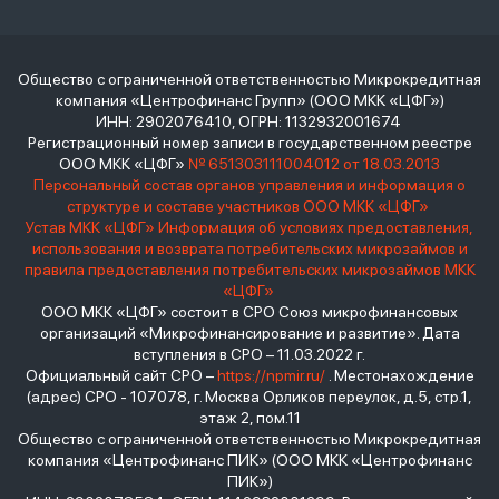
Общество с ограниченной ответственностью Микрокредитная
компания «Центрофинанс Групп» (ООО МКК «ЦФГ»)
ИНН: 2902076410, ОГРН: 1132932001674
Регистрационный номер записи в государственном реестре
ООО МКК «ЦФГ»
№ 651303111004012 от 18.03.2013
Персональный состав органов управления и информация о
структуре и составе участников ООО МКК «ЦФГ»
Устав МКК «ЦФГ»
Информация об условиях предоставления,
использования и возврата потребительских микрозаймов и
правила предоставления потребительских микрозаймов МКК
«ЦФГ»
ООО МКК «ЦФГ» состоит в СРО Союз микрофинансовых
организаций «Микрофинансирование и развитие». Дата
вступления в СРО – 11.03.2022 г.
Официальный сайт СРО –
https://npmir.ru/
. Местонахождение
(адрес) СРО - 107078, г. Москва Орликов переулок, д.5, стр.1,
этаж 2, пом.11
Общество с ограниченной ответственностью Микрокредитная
компания «Центрофинанс ПИК» (ООО МКК «Центрофинанс
ПИК»)