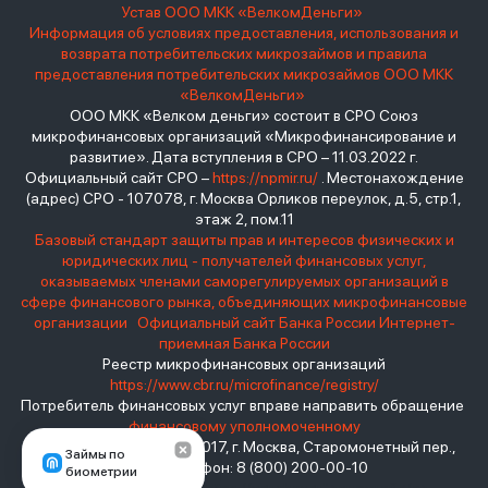
Устав ООО МКК «ВелкомДеньги»
Информация об условиях предоставления, использования и
возврата потребительских микрозаймов и правила
предоставления потребительских микрозаймов ООО МКК
«ВелкомДеньги»
ООО МКК «Велком деньги» состоит в СРО Союз
микрофинансовых организаций «Микрофинансирование и
развитие». Дата вступления в СРО – 11.03.2022 г.
Официальный сайт СРО –
https://npmir.ru/
. Местонахождение
(адрес) СРО - 107078, г. Москва Орликов переулок, д.5, стр.1,
этаж 2, пом.11
Базовый стандарт защиты прав и интересов физических и
юридических лиц - получателей финансовых услуг,
оказываемых членами саморегулируемых организаций в
сфере финансового рынка, объединяющих микрофинансовые
организации
Официальный сайт Банка России
Интернет-
приемная Банка России
Реестр микрофинансовых организаций
https://www.cbr.ru/microfinance/registry/
Потребитель финансовых услуг вправе направить обращение
финансовому уполномоченному
Место нахождения: 119017, г. Москва, Старомонетный пер.,
Займы по
дом 3 Телефон: 8 (800) 200-00-10
биометрии