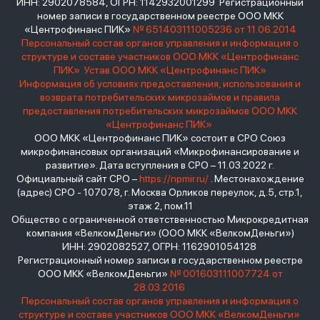
ИНН: 2902078584, ОГРН: 1142932001299 Регистрационный
номер записи в государственном реестре ООО МКК
«Центрофинанс ПИК»
№ 651403111005236 от 11.06.2014
Персональный состав органов управления и информация о
структуре и составе участников ООО МКК «Центрофинанс
ПИК»
Устав ООО МКК «Центрофинанс ПИК»
Информация об условиях предоставления, использования и
возврата потребительских микрозаймов и правила
предоставления потребительских микрозаймов ООО МКК
«Центрофинанс ПИК»
ООО МКК «Центрофинанс ПИК» состоит в СРО Союз
микрофинансовых организаций «Микрофинансирование и
развитие». Дата вступления в СРО – 11.03.2022 г.
Официальный сайт СРО –
https://npmir.ru/
. Местонахождение
(адрес) СРО - 107078, г. Москва Орликов переулок, д.5, стр.1,
этаж 2, пом.11
Общество с ограниченной ответственностью Микрокредитная
компания «ВелкомДеньги» (ООО МКК «ВелкомДеньги»)
ИНН: 2902082527, ОГРН: 1162901054128
Регистрационный номер записи в государственном реестре
ООО МКК «ВелкомДеньги»
№ 001603111007724 от
28.03.2016
Персональный состав органов управления и информация о
структуре и составе участников ООО МКК «ВелкомДеньги»