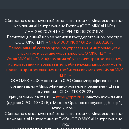
Общество с ограниченной ответственностью Микрокредитная
компания «Центрофинанс Групп» (ООО МКК «ЦФГ»)
ИНН: 2902076410, ОГРН: 1132932001674
Регистрационный номер записи в государственном реестре
ООО МКК «ЦФГ»
№ 651303111004012 от 18.03.2013
Персональный состав органов управления и информация о
структуре и составе участников ООО МКК «ЦФГ»
Устав МКК «ЦФГ»
Информация об условиях предоставления,
использования и возврата потребительских микрозаймов и
правила предоставления потребительских микрозаймов МКК
«ЦФГ»
ООО МКК «ЦФГ» состоит в СРО Союз микрофинансовых
организаций «Микрофинансирование и развитие». Дата
вступления в СРО – 11.03.2022 г.
Официальный сайт СРО –
https://npmir.ru/
. Местонахождение
(адрес) СРО - 107078, г. Москва Орликов переулок, д.5, стр.1,
этаж 2, пом.11
Общество с ограниченной ответственностью Микрокредитная
компания «Центрофинанс ПИК» (ООО МКК «Центрофинанс
ПИК»)