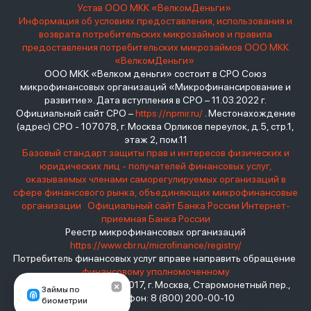
Устав ООО МКК «ВелкомДеньги»
Информация об условиях предоставления, использования и
возврата потребительских микрозаймов и правила
предоставления потребительских микрозаймов ООО МКК
«ВелкомДеньги»
ООО МКК «Велком деньги» состоит в СРО Союз
микрофинансовых организаций «Микрофинансирование и
развитие». Дата вступления в СРО – 11.03.2022 г.
Официальный сайт СРО –
https://npmir.ru/
. Местонахождение
(адрес) СРО - 107078, г. Москва Орликов переулок, д.5, стр.1,
этаж 2, пом.11
Базовый стандарт защиты прав и интересов физических и
юридических лиц - получателей финансовых услуг,
оказываемых членами саморегулируемых организаций в
сфере финансового рынка, объединяющих микрофинансовые
организации
Официальный сайт Банка России
Интернет-
приемная Банка России
Реестр микрофинансовых организаций
https://www.cbr.ru/microfinance/registry/
Потребитель финансовых услуг вправе направить обращение
финансовому уполномоченному
Место нахождения: 119017, г. Москва, Старомонетный пер.,
Займы по
дом 3 Телефон: 8 (800) 200-00-10
биометрии