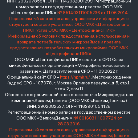
ИНН: 2902078584, ОГРН: 1142932001299 Регистрационный
номер записи в государственном реестре ООО МКК
«Центрофинанс ПИК»
№ 651403111005236 от 11.06.2014
Персональный состав органов управления и информация о
структуре и составе участников ООО МКК «Центрофинанс
ПИК»
Устав ООО МКК «Центрофинанс ПИК»
Информация об условиях предоставления, использования и
возврата потребительских микрозаймов и правила
предоставления потребительских микрозаймов ООО МКК
«Центрофинанс ПИК»
ООО МКК «Центрофинанс ПИК» состоит в СРО Союз
микрофинансовых организаций «Микрофинансирование и
развитие». Дата вступления в СРО – 11.03.2022 г.
Официальный сайт СРО –
https://npmir.ru/
. Местонахождение
(адрес) СРО - 107078, г. Москва Орликов переулок, д.5, стр.1,
этаж 2, пом.11
Общество с ограниченной ответственностью Микрокредитная
компания «ВелкомДеньги» (ООО МКК «ВелкомДеньги»)
ИНН: 2902082527, ОГРН: 1162901054128
Регистрационный номер записи в государственном реестре
ООО МКК «ВелкомДеньги»
№ 001603111007724 от
28.03.2016
Персональный состав органов управления и информация о
структуре и составе участников ООО МКК «ВелкомДеньги»