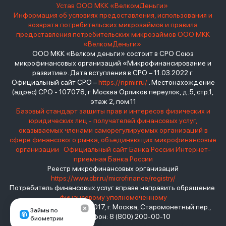
Устав ООО МКК «ВелкомДеньги»
Информация об условиях предоставления, использования и
возврата потребительских микрозаймов и правила
предоставления потребительских микрозаймов ООО МКК
«ВелкомДеньги»
ООО МКК «Велком деньги» состоит в СРО Союз
микрофинансовых организаций «Микрофинансирование и
развитие». Дата вступления в СРО – 11.03.2022 г.
Официальный сайт СРО –
https://npmir.ru/
. Местонахождение
(адрес) СРО - 107078, г. Москва Орликов переулок, д.5, стр.1,
этаж 2, пом.11
Базовый стандарт защиты прав и интересов физических и
юридических лиц - получателей финансовых услуг,
оказываемых членами саморегулируемых организаций в
сфере финансового рынка, объединяющих микрофинансовые
организации
Официальный сайт Банка России
Интернет-
приемная Банка России
Реестр микрофинансовых организаций
https://www.cbr.ru/microfinance/registry/
Потребитель финансовых услуг вправе направить обращение
финансовому уполномоченному
Место нахождения: 119017, г. Москва, Старомонетный пер.,
Займы по
дом 3 Телефон: 8 (800) 200-00-10
биометрии