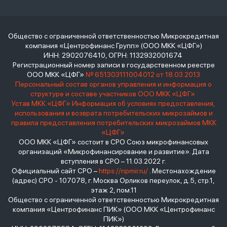
Общество с ограниченной ответственностью Микрокредитная
компания «Центрофинанс Групп» (ООО МКК «ЦФГ»)
ИНН: 2902076410, ОГРН: 1132932001674
Регистрационный номер записи в государственном реестре
ООО МКК «ЦФГ»
№ 651303111004012 от 18.03.2013
Персональный состав органов управления и информация о
структуре и составе участников ООО МКК «ЦФГ»
Устав МКК «ЦФГ»
Информация об условиях предоставления,
использования и возврата потребительских микрозаймов и
правила предоставления потребительских микрозаймов МКК
«ЦФГ»
ООО МКК «ЦФГ» состоит в СРО Союз микрофинансовых
организаций «Микрофинансирование и развитие». Дата
вступления в СРО – 11.03.2022 г.
Официальный сайт СРО –
https://npmir.ru/
. Местонахождение
(адрес) СРО - 107078, г. Москва Орликов переулок, д.5, стр.1,
этаж 2, пом.11
Общество с ограниченной ответственностью Микрокредитная
компания «Центрофинанс ПИК» (ООО МКК «Центрофинанс
ПИК»)