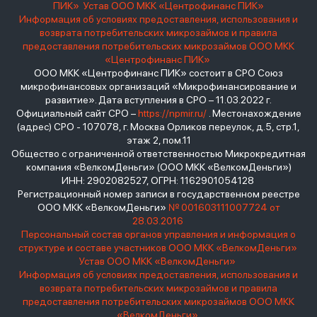
ПИК»
Устав ООО МКК «Центрофинанс ПИК»
Информация об условиях предоставления, использования и
возврата потребительских микрозаймов и правила
предоставления потребительских микрозаймов ООО МКК
«Центрофинанс ПИК»
ООО МКК «Центрофинанс ПИК» состоит в СРО Союз
микрофинансовых организаций «Микрофинансирование и
развитие». Дата вступления в СРО – 11.03.2022 г.
Официальный сайт СРО –
https://npmir.ru/
. Местонахождение
(адрес) СРО - 107078, г. Москва Орликов переулок, д.5, стр.1,
этаж 2, пом.11
Общество с ограниченной ответственностью Микрокредитная
компания «ВелкомДеньги» (ООО МКК «ВелкомДеньги»)
ИНН: 2902082527, ОГРН: 1162901054128
Регистрационный номер записи в государственном реестре
ООО МКК «ВелкомДеньги»
№ 001603111007724 от
28.03.2016
Персональный состав органов управления и информация о
структуре и составе участников ООО МКК «ВелкомДеньги»
Устав ООО МКК «ВелкомДеньги»
Информация об условиях предоставления, использования и
возврата потребительских микрозаймов и правила
предоставления потребительских микрозаймов ООО МКК
«ВелкомДеньги»