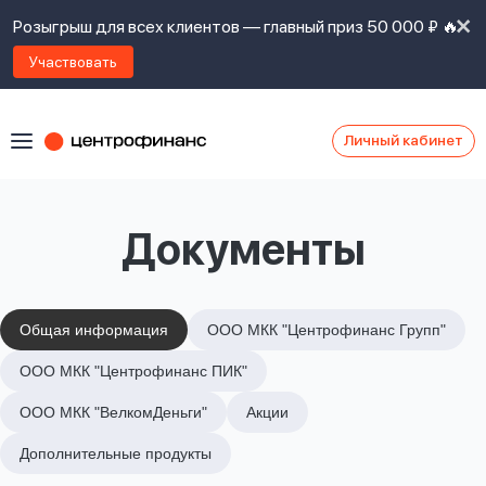
Розыгрыш для всех клиентов — главный приз 50 000 ₽ 🔥
Участвовать
Личный кабинет
Я
согласен(а)
на
Я
Документы
ознакомлен
Наши
с
контакты
правилами
предоставления
займов
,
Общая информация
ООО МКК "Центрофинанс Групп"
политикой
Ок
Ок
ООО МКК "Центрофинанс ПИК"
сайта
,
даю
ООО МКК "ВелкомДеньги"
Акции
согласие
на
Дополнительные продукты
обработку
Задать
личных