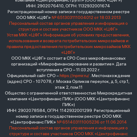
компания «Центрофинанс Групп» (ООО МКК «ЦФГ»)
ИНН: 2902076410, ОГРН: 1132932001674
Регистрационный номер записи в государственном реестре
ООО МКК «ЦФГ»
№ 651303111004012 от 18.03.2013
Персональный состав органов управления и информация о
структуре и составе участников ООО МКК «ЦФГ»
Устав МКК «ЦФГ»
Информация об условиях предоставления,
использования и возврата потребительских микрозаймов и
правила предоставления потребительских микрозаймов МКК
«ЦФГ»
ООО МКК «ЦФГ» состоит в СРО Союз микрофинансовых
организаций «Микрофинансирование и развитие». Дата
вступления в СРО – 11.03.2022 г.
Официальный сайт СРО –
https://npmir.ru/
. Местонахождение
(адрес) СРО - 107078, г. Москва Орликов переулок, д.5, стр.1,
этаж 2, пом.11
Общество с ограниченной ответственностью Микрокредитная
компания «Центрофинанс ПИК» (ООО МКК «Центрофинанс
ПИК»)
ИНН: 2902078584, ОГРН: 1142932001299 Регистрационный
номер записи в государственном реестре ООО МКК
«Центрофинанс ПИК»
№ 651403111005236 от 11.06.2014
Персональный состав органов управления и информация о
структуре и составе участников ООО МКК «Центрофинанс