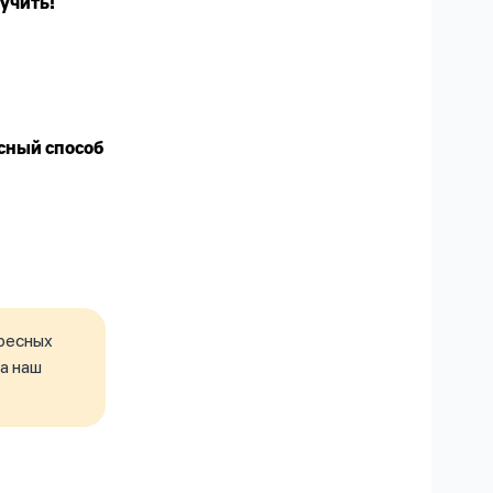
учить!
сный способ
ресных
а наш