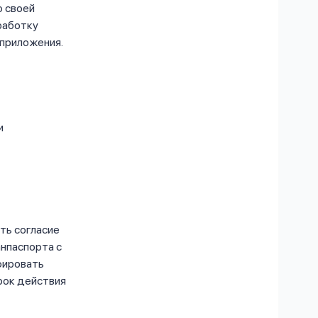
ю своей
работку
 приложения.
и
ть согласие
анпаспорта с
фировать
рок действия