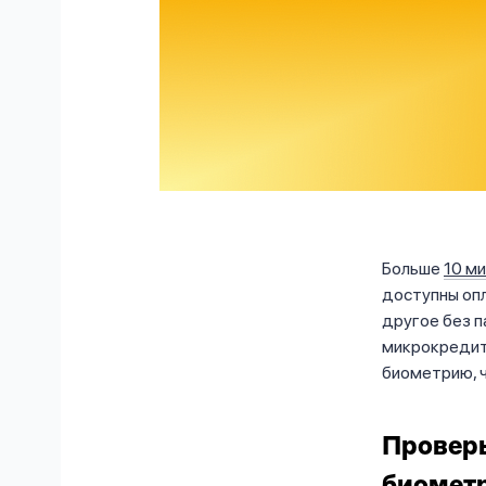
Больше
10 м
доступны опл
другое без п
микрокредитн
биометрию, ч
Проверь