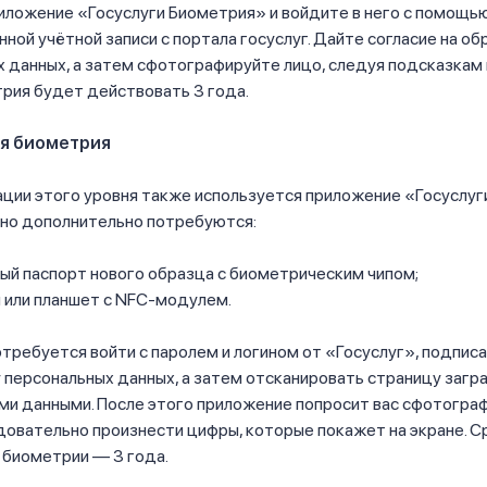
иложение «Госуслуги Биометрия» и войдите в него с помощь
ой учётной записи с портала госуслуг. Дайте согласие на об
 данных, а затем сфотографируйте лицо, следуя подсказкам
рия будет действовать 3 года.
я биометрия
ции этого уровня также используется приложение «Госуслуг
 но дополнительно потребуются:
ый паспорт нового образца с биометрическим чипом;
 или планшет с NFC-модулем.
требуется войти с паролем и логином от «Госуслуг», подписа
 персональных данных, а затем отсканировать страницу загр
ми данными. После этого приложение попросит вас сфотогра
довательно произнести цифры, которые покажет на экране. С
 биометрии — 3 года.