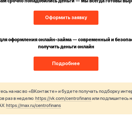
вам срочно понадобились деньги — мы всегда готовы выр
Оформить заявку
для оформления онлайн-займа — современный и безопа
получить деньги онлайн
Подробнее
сь на нас во «ВКонтакте» и будете получать подборку инте
в раз в неделю:
https://vk.com/centrofinans
или подпишитесь н
AX:
https://max.ru/centrofinans