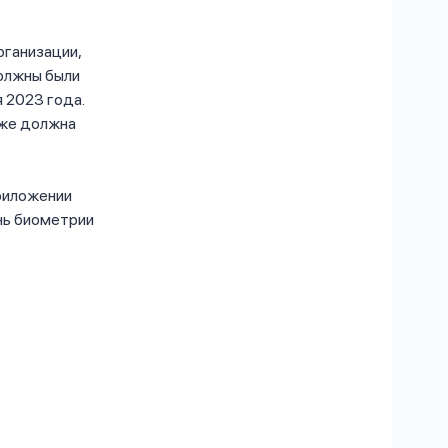
рганизации,
олжны были
 2023 года.
уже должна
приложении
ень биометрии