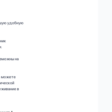
йшую удобную
ник
и.
озможны на
а можете
рической
уживание в
ю