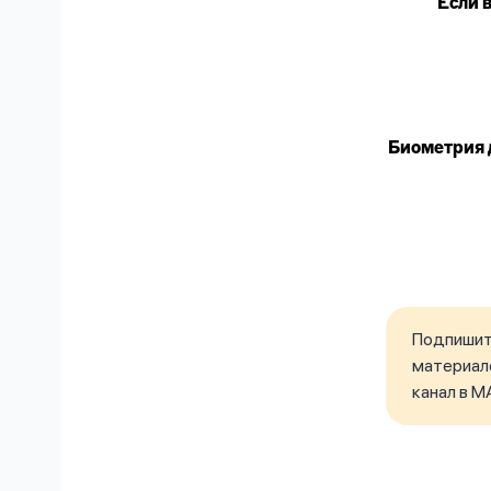
Если 
Биометрия 
Подпишите
материало
канал в M