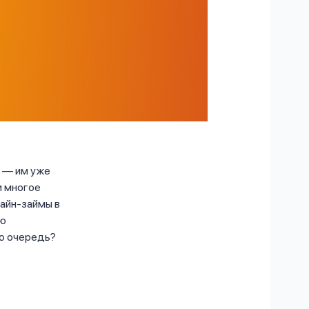
е — им уже
и многое
лайн-займы в
ою
ую очередь?