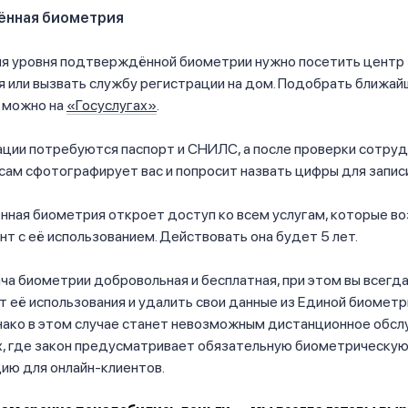
ённая биометрия
ия уровня подтверждённой биометрии нужно посетить центр
я или вызвать службу регистрации на дом. Подобрать ближа
 можно на
«Госуслугах»
.
ции потребуются паспорт и СНИЛС, а после проверки сотруд
сам сфотографирует вас и попросит назвать цифры для запис
ная биометрия откроет доступ ко всем услугам, которые в
т с её использованием. Действовать она будет 5 лет.
ча биометрии добровольная и бесплатная, при этом вы всегд
т её использования и удалить свои данные из Единой биомет
нако в этом случае станет невозможным дистанционное обсл
х, где закон предусматривает обязательную биометрическу
ию для онлайн-клиентов.