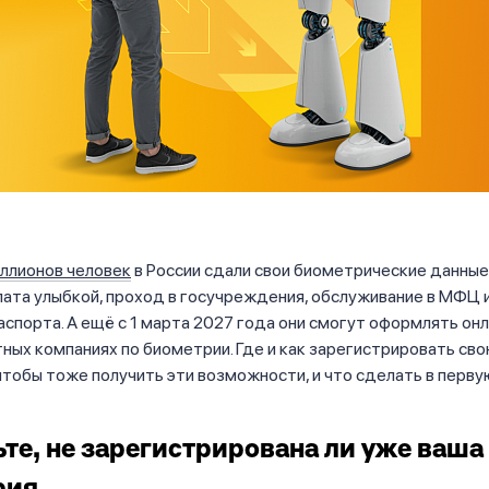
иллионов человек
в России сдали свои биометрические данны
ата улыбкой, проход в госучреждения, обслуживание в МФЦ 
аспорта. А ещё с 1 марта 2027 года они смогут оформлять он
ых компаниях по биометрии. Где и как зарегистрировать св
тобы тоже получить эти возможности, и что сделать в перв
те, не зарегистрирована ли уже ваша