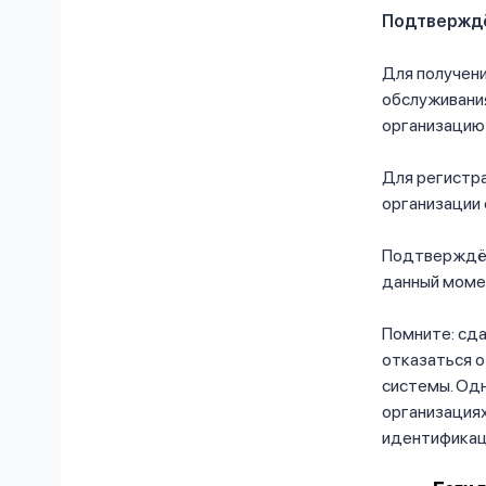
Подтвержд
Для получен
обслуживани
организацию
Для регистра
организации 
Подтверждён
данный момен
Помните: сда
отказаться о
системы. Од
организация
идентификац