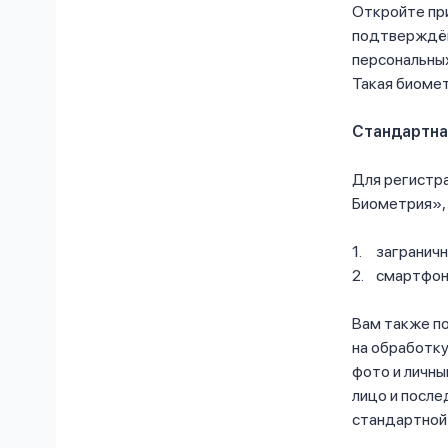
Откройте пр
подтверждённ
персональных
Такая биомет
Стандартна
Для регистра
Биометрия»,
заграничн
смартфон
Вам также по
на обработку
фото и личны
лицо и после
стандартной