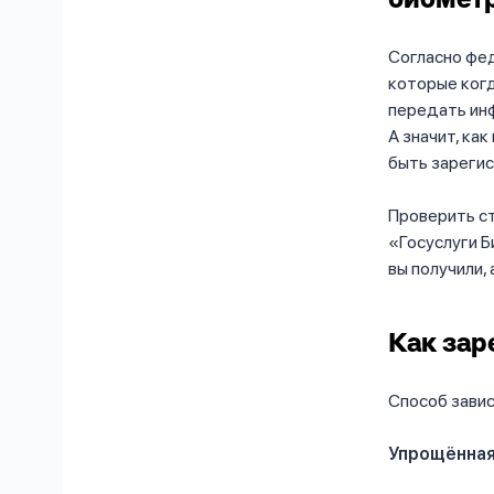
биомет
Согласно фед
которые когд
передать ин
А значит, ка
быть зарегис
Проверить ст
«Госуслуги Б
вы получили,
Как зар
Способ завис
Упрощённая