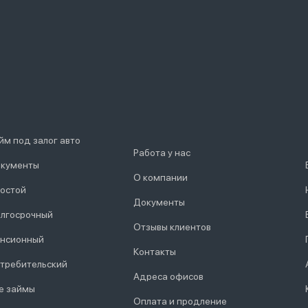
йм под залог авто
Работа у нас
кументы
О компании
остой
Документы
лгосрочный
Отзывы клиентов
нсионный
Контакты
требительский
Адреса офисов
е займы
Оплата и продление