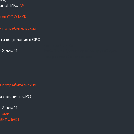
нанс ПИК»
№
став ООО МКК
я потребительских
а вступления в СРО –
взять займ - <a
2, пом.11
href="https://viruchay.ru">выручай</a>
- маркетплейс финансов
я потребительских
тупления в СРО –
2, пом.11
енами
айт Банка