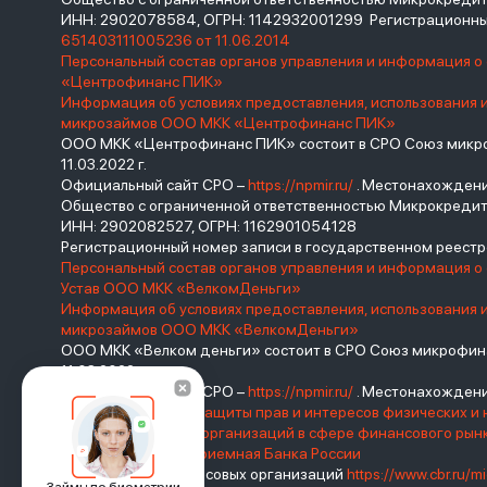
ИНН: 2902078584, ОГРН: 1142932001299 Регистрационны
651403111005236 от 11.06.2014
Персональный состав органов управления и информация 
«Центрофинанс ПИК»
Информация об условиях предоставления, использования 
микрозаймов ООО МКК «Центрофинанс ПИК»
ООО МКК «Центрофинанс ПИК» состоит в СРО Союз микроф
11.03.2022 г.
Официальный сайт СРО –
https://npmir.ru/
. Местонахождение 
Общество с ограниченной ответственностью Микрокреди
ИНН: 2902082527, ОГРН: 1162901054128
Регистрационный номер записи в государственном реес
Персональный состав органов управления и информация о
Устав ООО МКК «ВелкомДеньги»
Информация об условиях предоставления, использования 
микрозаймов ООО МКК «ВелкомДеньги»
ООО МКК «Велком деньги» состоит в СРО Союз микрофина
11.03.2022 г.
Официальный сайт СРО –
https://npmir.ru/
. Местонахождение 
Базовый стандарт защиты прав и интересов физических и 
саморегулируемых организаций в сфере финансового ры
России
Интернет-приемная Банка России
Реестр микрофинансовых организаций
https://www.cbr.ru/mi