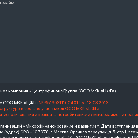
тозайм
тная компания «Центрофинанс Групп» (ООО МКК «ЦФГ»)
тре ООО МКК «ЦФГ»
№ 651303111004012 от 18.03.2013
 структуре и составе участников ООО МКК «ЦФГ»
, использования и возврата потребительских микрозаймов и прав
низаций «Микрофинансирование и развитие». Дата вступления в С
(адрес) СРО - 107078, г. Москва Орликов переулок, д.5, стр.1, этаж 
итная компания «Центрофинанс ПИК» (ООО МКК «Центрофинанс ПИ