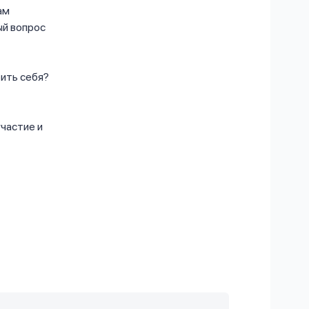
ам
ый вопрос
рить себя?
участие и