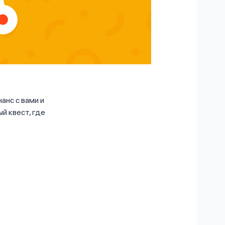
анс с вами и
й квест, где