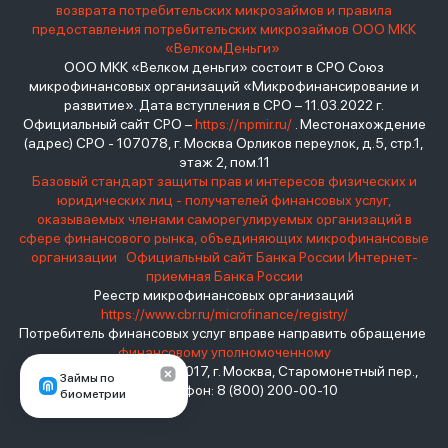
возврата потребительских микрозаймов и правила
предоставления потребительских микрозаймов ООО МКК
«ВелкомДеньги»
ООО МКК «Велком деньги» состоит в СРО Союз
микрофинансовых организаций «Микрофинансирование и
развитие». Дата вступления в СРО – 11.03.2022 г.
Официальный сайт СРО –
https://npmir.ru/
. Местонахождение
(адрес) СРО - 107078, г. Москва Орликов переулок, д.5, стр.1,
этаж 2, пом.11
Базовый стандарт защиты прав и интересов физических и
юридических лиц - получателей финансовых услуг,
оказываемых членами саморегулируемых организаций в
сфере финансового рынка, объединяющих микрофинансовые
организации
Официальный сайт Банка России
Интернет-
приемная Банка России
Реестр микрофинансовых организаций
https://www.cbr.ru/microfinance/registry/
Потребитель финансовых услуг вправе направить обращение
финансовому уполномоченному
Место нахождения: 119017, г. Москва, Старомонетный пер.,
Займы по
дом 3 Телефон: 8 (800) 200-00-10
биометрии
взять займ - <a href="https://viruchay.ru">выручай</a> -
маркетплейс финансов