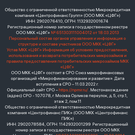
Общество с ограниченной ответственностью Микрокредитная
компания «Центрофинанс Групп» (ООО МКК «ЦФГ»)
ИНН: 2902076410, ОГРН: 1132932001674
Регистрационный номер записи в государственном реестре
ООО МКК «ЦФГ»
№ 651303111004012 от 18.03.2013
Персональный состав органов управления и информация о
структуре и составе участников ООО МКК «ЦФГ»
Устав МКК «ЦФГ»
Информация об условиях предоставления,
использования и возврата потребительских микрозаймов и
правила предоставления потребительских микрозаймов МКК
«ЦФГ»
ООО МКК «ЦФГ» состоит в СРО Союз микрофинансовых
организаций «Микрофинансирование и развитие». Дата
вступления в СРО – 11.03.2022 г.
Официальный сайт СРО –
https://npmir.ru/
. Местонахождение
(адрес) СРО - 107078, г. Москва Орликов переулок, д.5, стр.1,
этаж 2, пом.11
Общество с ограниченной ответственностью Микрокредитная
компания «Центрофинанс ПИК» (ООО МКК «Центрофинанс
ПИК»)
ИНН: 2902078584, ОГРН: 1142932001299 Регистрационный
номер записи в государственном реестре ООО МКК