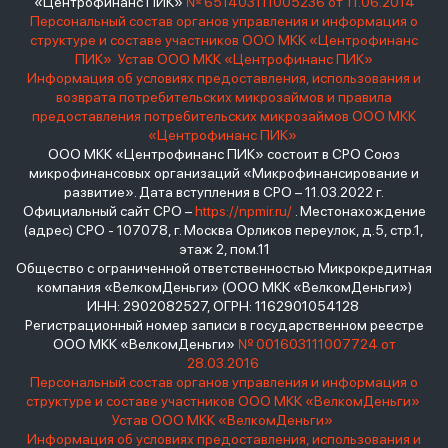
«Центрофинанс ПИК»
№ 651403111005236 от 11.06.2014
Персональный состав органов управления и информация о
структуре и составе участников ООО МКК «Центрофинанс
ПИК»
Устав ООО МКК «Центрофинанс ПИК»
Информация об условиях предоставления, использования и
возврата потребительских микрозаймов и правила
предоставления потребительских микрозаймов ООО МКК
«Центрофинанс ПИК»
ООО МКК «Центрофинанс ПИК» состоит в СРО Союз
микрофинансовых организаций «Микрофинансирование и
развитие». Дата вступления в СРО – 11.03.2022 г.
Официальный сайт СРО –
https://npmir.ru/
. Местонахождение
(адрес) СРО - 107078, г. Москва Орликов переулок, д.5, стр.1,
этаж 2, пом.11
Общество с ограниченной ответственностью Микрокредитная
компания «ВелкомДеньги» (ООО МКК «ВелкомДеньги»)
ИНН: 2902082527, ОГРН: 1162901054128
Регистрационный номер записи в государственном реестре
ООО МКК «ВелкомДеньги»
№ 001603111007724 от
28.03.2016
Персональный состав органов управления и информация о
структуре и составе участников ООО МКК «ВелкомДеньги»
Устав ООО МКК «ВелкомДеньги»
Информация об условиях предоставления, использования и