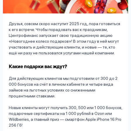
вопрос
данных
Друзья, совсем скоро наступит 2025 год, пора готовиться
к его встрече. Чтобы порадовать вас к праздникам,
Центрофинанс запускает свою традиционную акцию
«Новогоднее колесо подарков»! В этом году в ней могут
участвовать и действующие клиенты, и новые — те, кто
ещё ни разу не пользовался услугами нашей компании.
Ответы
Оформить заявку
на
Какие подарки вас ждут?
вопросы
Войти под другим номером
Для действующих клиентов мы подготовили от 300 до 2
000 бонусов на счёт в личном кабинете и четыре вида
займов на льготных условиях со сниженными
процентными ставками.
Новые клиенты могут получить 300, 500 или 1 000 бонусов,
подарочные сертификаты на 1 000 рублей в Ozon или
Wildberries, а главный приз — смартфон Apple iPhone 16 Pro
256 Гб!